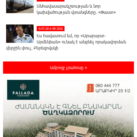
Անհավասարակշռության և նոր
կախվածության վտանգները. «Փաստ»
0:57:28 6-08-2026
Ես հավատում եմ, որ «Արարարտ-
Արմենիան» ունակ է անցնել որակավորման
վերջին փուլ. Բերեզովսկի
0:39:46 6-08-2026
Ամբողջ լրահոսը »
Գերմանիայում ահաբեկչության գործով
քննություն է սկսվել Լայպցիգի
օդանավակայանում պայթուցիկով անօդաչու սարք
հայտնաբերելուց հետո
0:20:46 6-08-2026
Իրազեկում․ գործարկվելու է էլեկտրական
շչակ
0:03:57 6-08-2026