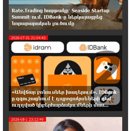
Ռուսական ԱԹՍ-ներ արտադրող
Rate.Trading հարթակը՝ Seaside Startup
ընկերության ղեկավարի դեմ մահափորձ է
Summit-ում. IDBank-ը ներկայացրեց
կատարվել
նորարարական լուծումը
20:16:48 5-08-2026
2026-07-31 21:04:43
4 մեդալ՝ մաթեմատիկական միջազգային
2
ուսանողական օլիմպիադայում
20:12:40 5-08-2026
Հայրենիքի զգացողությունը հողի
նկատմամբ պետք է լինի ոչ թե
թշնամության, այլ բարեկամության հիմքը. Էդգար
Ղազարյան
«Անվճար բոնուսներ խաղերում». IDBank-
ը զգուշացնում է դպրոցականների դեմ
19:57:06 5-08-2026
ուղղված կիբերհարձակումների մաս...
Պեղումներ և նոր բացահայտում Հին
Խնձորեսկում
2026-08-1 23:12:49
19:39:55 5-08-2026