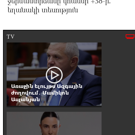
ջերմաստիճանը կհասնի +38-ի.
եղանակի տեսություն
TV
Առաջին ելույթս Ազգային
ժողովում․ Մամիկոն
Ասլանյան