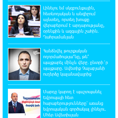
«Alfa Romeo»-ն և «Opel»-ը. կա վիրավոր
Լինելու եմ սկզբունքային,
հետևողական և անզիջում
այնտեղ, որտեղ խոսքը
22:44:25 5-08-2026
վերաբերում է արդարությանը,
Անունս տալուց առաջ գոնե լվացվեք․ Էդմոն
օրենքին և ազգային շահին.
Մարուքյան
Ղահրամանյան
22:40:10 5-08-2026
Հանձնվել թուրքական
Այսօր մենք ունենք մի իրավիճակ, երբ որ
ողորմածությա՞նը, թե՞
բանտերը լիքն են քաղբանտարկյալներով,
նորերին բերելու համար, քանի որ տեղ չկա, հերթափոխով
պայքարել մինչև վերջ. ընտրի´ր
հներին ուղարկում են տնային կալանքի․ Անահիտ
պայքարը. Ավետիք Չալաբյանի
Ադամյան
ուղերձը կալանավայրից
22:36:21 5-08-2026
Մարդը կարող է պաշտպանել
Իրանն ու Օմանը համաձայնեցրել են
Եվրոպայի հետ
Հորմուզի նեղուցով նոր երթուղու
հարաբերությունները՝ առանց
կոորդինատները
եվրոպական գործակալ լինելու.
Մհեր Ավետիսյան
22:35:49 5-08-2026