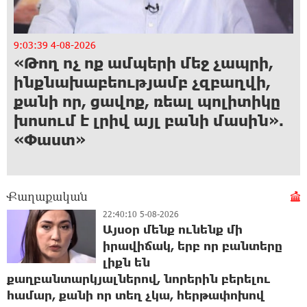
Ազատությու՜ն
9:03:39 4-08-2026
9:
«Թող ոչ ոք ամպերի մեջ չապրի,
«
քաղբանտարկյալ Ավետիք
Չալաբյանին. կոչ`
ինքնախաբեությամբ չզբաղվի,
2
Խուստուփի գագաթից
քանի որ, ցավոք, ռեալ պոլիտիկը
ո
խոսում է լրիվ այլ բանի մասին».
մ
«Փաստ»
ա
Ք
Քաղաքական
22:40:10 5-08-2026
Այսօր մենք ունենք մի
իրավիճակ, երբ որ բանտերը
լիքն են
քաղբանտարկյալներով, նորերին բերելու
համար, քանի որ տեղ չկա, հերթափոխով