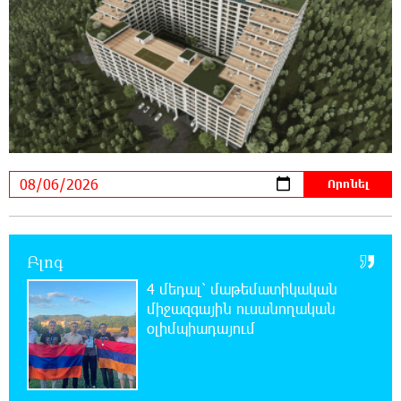
37 թիվն է. վաղը զանգը հնչելու է նույնիսկ
կատակ անողների համար. Մենուա
Սողոմոնյան
23:50:47 5-08-2026
Օգոստոսի 6-ին, 7-ին, 10-ին, 11-ին, 12-ին և
13-ին հարյուրավոր հասցեներում լույս չի
լինելու
23:31:16 5-08-2026
Ջուր հավաքեք․ բազմաթիվ հասցեներում
ջուր չի լինելու
Բլոգ
4 մեդալ՝ մաթեմատիկական
23:13:33 5-08-2026
միջազգային ուսանողական
Եվրոպայի մայրաքաղաքները գրանցում են
օլիմպիադայում
շոգի նոր ռեկորդներ
22:54:16 5-08-2026
Զովունի-Եղվարդ ճանապարհին բախվել են