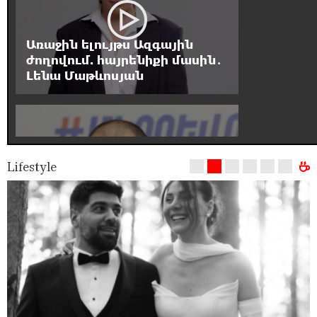
Առաջին ելույթս Ազգային
ժողովում. հայրենիքի մասին․
Լենա Մաթևոսյան
Lifestyle
Եթե որևէ մեկիդ
իմաստություն է պակասում,
թող խնդրի Աստծուց, և նրան
կտրվի․ Ռուբեն Մխիթարյան