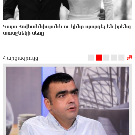
Պատերազմ, Արցախի
կորուստ, տարածքների
Կարո Հովհաննիսյանն ու կինը պարզել են իրենց
զիջում․ սա է Փաշինյանի
առաջնեկի սեռը
իրական «ժառանգությունը»․
Ավետիք Չալաբյան
Հարցազրույց
Ստեփանավանում և հարակից
բնակավայրերում հունձը
սկսում է, կոմբայնը հասել,
գյուղում կանգնած է, իսկ
Լոռվա մարզպետը
բարեգործության արգելք է
սահմանում. Անդրանիկ
Գևորգյան