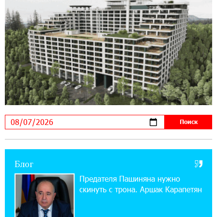
Если Израиль использует тему Геноцида
армян против Эрдогана, то что для него
значит сам Геноцид?
17:16:14 30-07-2026
ВТБ (Армения): вклад «Стабильный» — до
10% годовых и оформление в мобильном
приложении
17:03:49 30-07-2026
Платформа Rate.Trading на Seaside Startup
Summit: IDBank представил инновационное
решение
Блог
14:44:13 29-07-2026
Состоялось открытие Khachaturian Rooftop
Предателя Пашиняна нужно
при поддержке IDBank
скинуть с трона. Аршак Карапетян
18:38:18 28-07-2026