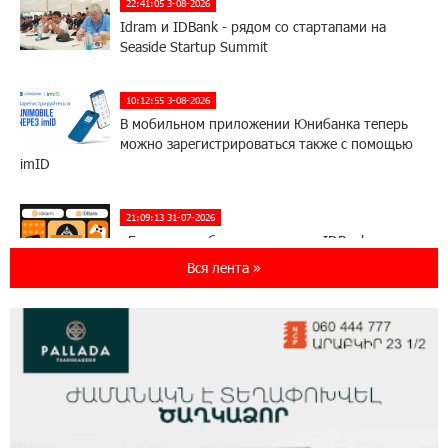
22:41:05 3-08-2026
Idram и IDBank - рядом со стартапами на
Seaside Startup Summit
10:12:55 3-08-2026
В мобильном приложении Юнибанка теперь
можно зарегистрироваться также с помощью
imID
21:09:13 31-07-2026
«Бесплатные бонусы в играх»: IDBank
предупреждает о кибератаках на школьников
Вся лента »
11:21:15 31-07-2026
ЕАЭС со временем будет расширяться. Когда-
нибудь это поймёт и рядовой армянин, но
будет уже поздно
11:03:52 31-07-2026