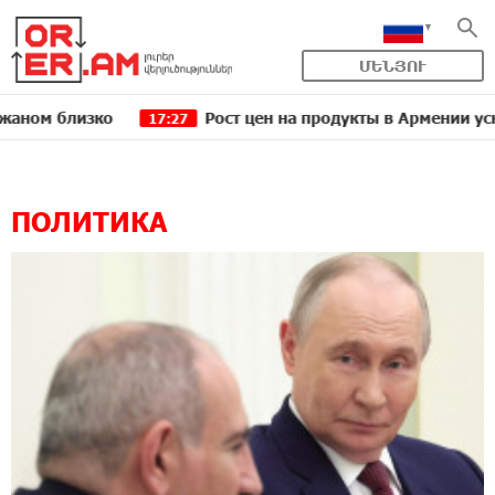
ՄԵՆՅՈՒ
 цен на продукты в Армении ускорился до 8,6%: ЕАБР
16
ПОЛИТИКА