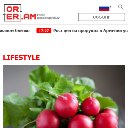
ՄԵՆՅՈՒ
 цен на продукты в Армении ускорился до 8,6%: ЕАБР
16
LIFESTYLE