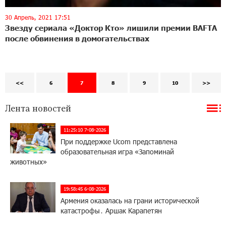
30 Апрель, 2021 17:51
Звезду сериала «Доктор Кто» лишили премии BAFTA
после обвинения в домогательствах
<<
6
7
8
9
10
>>
Лента новостей
11:25:10 7-08-2026
При поддержке Ucom представлена
образовательная игра «Запоминай
животных»
19:58:45 6-08-2026
Армения оказалась на грани исторической
катастрофы․ Аршак Карапетян