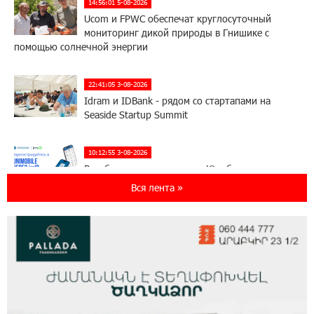
14:56:01 5-08-2026
Ucom и FPWC обеспечат круглосуточный
мониторинг дикой природы в Гнишике с
помощью солнечной энергии
22:41:05 3-08-2026
Idram и IDBank - рядом со стартапами на
Seaside Startup Summit
10:12:55 3-08-2026
В мобильном приложении Юнибанка теперь
можно зарегистрироваться также с помощью
Вся лента »
imID
21:09:13 31-07-2026
«Бесплатные бонусы в играх»: IDBank
предупреждает о кибератаках на школьников
11:21:15 31-07-2026