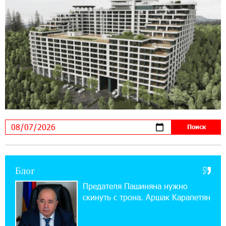
ЕАЭС со временем будет расширяться. Когда-
нибудь это поймёт и рядовой армянин, но
будет уже поздно
11:03:52 31-07-2026
Если Израиль использует тему Геноцида
армян против Эрдогана, то что для него
значит сам Геноцид?
17:16:14 30-07-2026
ВТБ (Армения): вклад «Стабильный» — до
10% годовых и оформление в мобильном
приложении
Блог
17:03:49 30-07-2026
Платформа Rate.Trading на Seaside Startup
Предателя Пашиняна нужно
Summit: IDBank представил инновационное
скинуть с трона. Аршак Карапетян
решение