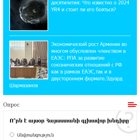
десятилетия: Что известно о 2024
17:03:49 30-07-2026
YR4 и стоит ли его бояться?
Платформа Rate.Trading на Seaside Startup
Summit: IDBank представил инновационное
решение
Экономический рост Армении во
14:44:13 29-07-2026
многом обусловлен членством в
Состоялось открытие Khachaturian Rooftop
при поддержке IDBank
ЕАЭС: РПА за развитие
союзнических отношений с РФ
как в рамках ЕАЭС,так и в
18:38:18 28-07-2026
двустороннем формате.Эдуард
Пашинян ты упустил свой шанс уйти
Шармазанов
спокойно. Аршак Карапетян
Опрос
12:04:53 28-07-2026
Обновленный Центр продаж и обслуживания
Ucom открылся по адресу ул. Шаумяна, 24/2
Ո՞րն է այսօր Հայաստանի գլխավոր խնդիրը
в Арарате
Անվտանգություն