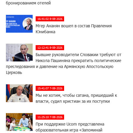
бронированием отелей
16:41:02 8-08-2026
Мгер Ананян вошел в состав Правления
Юнибанка
12:12:41 8-08-2026
Бывшие руководители Словакии требуют от
Никола Пашиняна прекратить политические
преследования и давление на Армянскую Апостольскую
Церковь
15:41:07 7-08-2026
Мы не хотим, чтобы сатана, пришедший к
власти, судил христиан за их поступки
11:25:10 7-08-2026
При поддержке Ucom представлена
образовательная игра «Запоминай