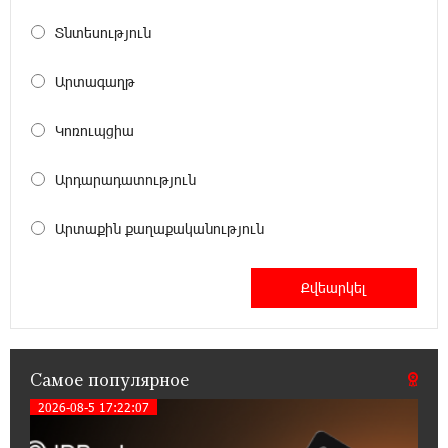
22:28:49 27-07-2026
Никогда Нагорный Карабах не был в составе
Տնտեսություն
независимого Азербайджана. Аршак
Карапетян
Արտագաղթ
17:52:29 25-07-2026
Կոռուպցիա
Бывший премьер-министр Словакии
обратился к президенту страны с просьбой
Արդարադատություն
содействовать освобождению армянских заключенных,
осужденных в Азербайджане
Արտաքին քաղաքականություն
12:17:04 23-07-2026
Против кого вооружается Азербайджан?
Аршак Карапетян
12:04:45 23-07-2026
Самое популярное
При поддержке Ucom в спортивной школе
Вайка установлена солнечная
2026-08-5 17:22:07
электростанция мощностью 15 кВт