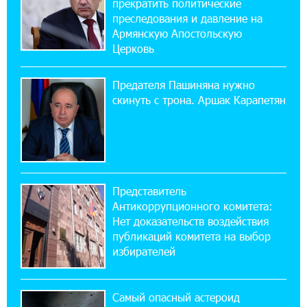
прекратить политические
21:09:13 31-07-2026
преследования и давление на
«Бесплатные бонусы в играх»: IDBank
Армянскую Апостольскую
предупреждает о кибератаках на школьников
Церковь
11:21:15 31-07-2026
Предателя Пашиняна нужно
ЕАЭС со временем будет расширяться. Когда-
скинуть с трона. Аршак Карапетян
нибудь это поймёт и рядовой армянин, но
будет уже поздно
11:03:52 31-07-2026
Если Израиль использует тему Геноцида
Представитель
армян против Эрдогана, то что для него
Антикоррупционного комитета:
значит сам Геноцид?
Нет доказательств воздействия
публикаций комитета на выбор
17:16:14 30-07-2026
избирателей
ВТБ (Армения): вклад «Стабильный» — до
10% годовых и оформление в мобильном
приложении
Самый опасный астероид