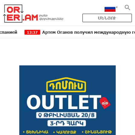
ՄԵՆՅՈՒ
Артем Оганов получил международную госпремию Китая в о