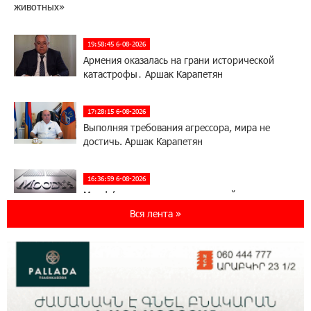
животных»
19:58:45 6-08-2026
Армения оказалась на грани исторической
катастрофы․ Аршак Карапетян
17:28:15 6-08-2026
Выполняя требования агрессора, мира не
достичь. Аршак Карапетян
16:36:59 6-08-2026
Moody’s изменило прогноз по рейтингам
IDBank на позитивный
Вся лента »
17:22:07 5-08-2026
IDBank представляет новую карту Mastercard
World с преимуществами для путешествий и
специальной акцией