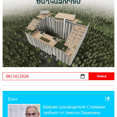
14:56:06 5-08-2026
Ucom и FPWC обеспечат круглосуточный
мониторинг дикой природы в Гнишике с
помощью солнечной энергии
14:56:01 5-08-2026
Ucom и FPWC обеспечат круглосуточный
мониторинг дикой природы в Гнишике с
помощью солнечной энергии
22:41:05 3-08-2026
Idram и IDBank - рядом со стартапами на
Seaside Startup Summit
10:12:55 3-08-2026
Блог
В мобильном приложении Юнибанка теперь
можно зарегистрироваться также с помощью
Бывшие руководители Словакии
imID
требуют от Никола Пашиняна