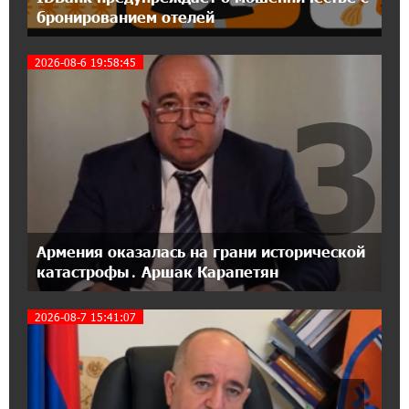
Ucom и Microsoft Innovation Center помогают
бронированием отелей
школьникам развивать навыки
кибербезопасности
2026-08-6 19:58:45
3
12:55:34 16-07-2026
При поддержке Ucom в Шенаване
установлена солнечная станция мощностью
10 кВт
20:31:19 14-07-2026
Юнибанк разыграет поездку в Италию среди
новых держателей карт Mastercard World
Армения оказалась на грани исторической
«Travel»
катастрофы․ Аршак Карапетян
16:43:19 14-07-2026
2026-08-7 15:41:07
Москва–Баку: есть разногласия, но связи
сохраняются. А мы что делаем?
18:04:39 13-07-2026