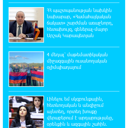
ՀՀ պաշտպանության նախկին
18:49:45 6-08-2026
նախարար, «Համահայկական
Իսրայելի ՊԲ-ն հարձակվել է Լիբանանում
ճակատ» շարժման առաջնորդ,
«Հըզբոլլահ»-ի հրամանատարական կետերի
հետախույզ, գեներալ-մայոր
և պահեստների վրա
Արշակ Կարապետյան
18:30:50 6-08-2026
«Ռեալ Մադրիդ»-ն ու «ՌԲ Լայպցիգը»
4 մեդալ՝ մաթեմատիկական
համաձայնության են եկել Յան Դիոմանդեի
միջազգային ուսանողական
տրանսֆերի վերաբերյալ
օլիմպիադայում
18:19:28 6-08-2026
Այսօրվա կառավարությունը ուսանողներին
առաջարկում է պահանջարկ չունեցող
մասնագիտություններ. Ատոմ Մխիթարյան
Լինելու եմ սկզբունքային,
հետևողական և անզիջում
այնտեղ, որտեղ խոսքը
18:03:08 6-08-2026
վերաբերում է արդարությանը,
Հայրենիքը փոքրանում է մեր աչքերի առաջ․
օրենքին և ազգային շահին.
ազգային ողբերգություն է․ Ավետիք