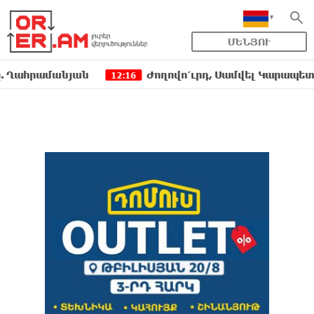
ՄԵՆՅՈՒ
հրամանյան
Ժողովո՛ւրդ, Սամվել Կարապետյանի,
12:16