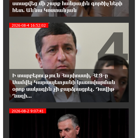
ստացվեց մի շարք հանրային գործիչների
Կաթողիկոսի և հոգևոր դասի
հետ. Աննա Կոստանյան
ներկայացուցիչների նկատմամբ
հարուցված այս խայտառակ քրեական գործընթացը
4
իշխանության կողմից քաղաքական ուղիղ միջամտություն
2026-08-4 16:52:02
է Եկեղեցու ներքին գործերին և ինքնավարությանը.
Ղահրամանյան
13:10:59 6-08-2026
9-րդ գումարման Ազգային ժողովում այս
պահին ընթանում է Արամ Վարդևանյանի՝
ԱԺ նախագահի տեղակալի ընտրությունը
Ի տարբերություն Հայփոստի, ՀԷՑ-ը
Սամվել Կարապետյանի կառավարման
12:54:29 6-08-2026
օրոք սակագին չի բարձրացրել. Դավիթ
Առանց հանքարդյունաբերության
Ղազի...
տեխնոլոգիական առաջընթացն անհնար է․
Վարդան Ջհանյան
5
2026-08-2 9:07:41
12:44:19 6-08-2026
Ավետիք Չալաբյանին կալանավորել են
անօրինական հիմքերով. Անահիտ Ադամյան