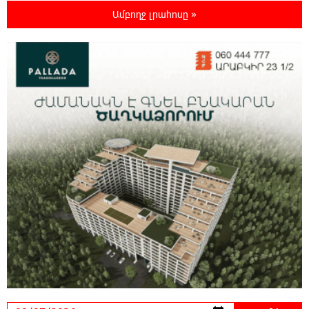
Երևանում երթուղիների փոփոխություն
Ամբողջ լրահոսը »
կլինի
21:10:46 6-08-2026
Օգոստոսի 7-ին՝ Գարեգին Բ Ամենայն Հայոց
Կաթողիկոսի դատական նիստը
20:44:49 6-08-2026
ՆԳՆ-ն՝ աղբակույտի տակ մնացած
քաղաքացու մահվան մասին
20:42:28 6-08-2026
«Համահայկական ճակատ» շարժումը
զորակցություն է հայտնում Ամենայն Հայոց
Կաթողիկոսին
20:26:38 6-08-2026
Ավտովթար՝ Կոտայքի մարզում. Զովունի-
Եղվարդ ճանապարհին բախվել են «Alfa