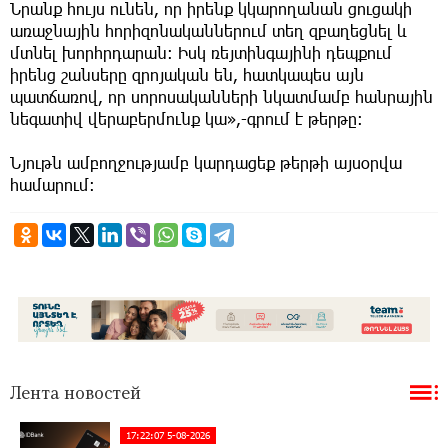
Նրանք հույս ունեն, որ իրենք կկարողանան ցուցակի
առաջնային հորիզոնականներում տեղ զբաղեցնել և
մտնել խորհրդարան։ Իսկ ռեյտինգայինի դեպքում
իրենց շանսերը զրոյական են, հատկապես այն
պատճառով, որ սորոսականների նկատմամբ հանրային
նեգատիվ վերաբերմունք կա»,-գրում է թերթը:
Նյութն ամբողջությամբ կարդացեք թերթի այսօրվա
համարում:
Лента новостей
17:22:07 5-08-2026