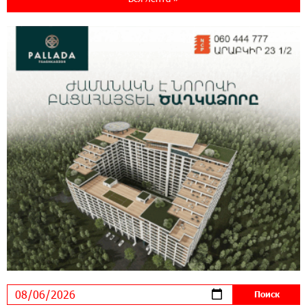
ВТБ (Армения): вклад «Стабильный» — до
10% годовых и оформление в мобильном
приложении
17:03:49 30-07-2026
Платформа Rate.Trading на Seaside Startup
Summit: IDBank представил инновационное
решение
14:44:13 29-07-2026
Состоялось открытие Khachaturian Rooftop
при поддержке IDBank
18:38:18 28-07-2026
Пашинян ты упустил свой шанс уйти
спокойно. Аршак Карапетян
12:04:53 28-07-2026
Обновленный Центр продаж и обслуживания