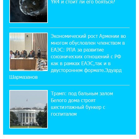
YR4 и стоит ли его бояться?
При поддержке Ucom в спортивной школе
Вайка установлена солнечная
электростанция мощностью 15 кВт
20:50:22 22-07-2026
Экономический рост Армении во
Новые финансовые навыки на «Давидбекских
многом обусловлен членством в
играх»: Idram&IDBank
ЕАЭС: РПА за развитие
союзнических отношений с РФ
как в рамках ЕАЭС,так и в
11:25:48 21-07-2026
Кругом война. А вас вводят в заблуждение.
двустороннем формате.Эдуард
Аршак Карапетян
Шармазанов
Трамп: под бальным залом
16:32:52 20-07-2026
Центр продаж и обслуживания Ucom в
Белого дома строят
Егварде возобновил работу по новому адресу
шестиэтажный бункер с
— ул. Ереванян, 3/47
госпиталем
15:44:07 17-07-2026
До 25% idcoin-ов при покупке авиабилетов