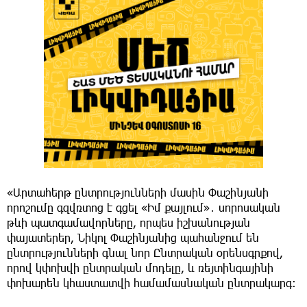
«Արտահերթ ընտրությունների մասին Փաշինյանի
որոշումը գզվռտոց է գցել «Իմ քայլում»․ սորոսական
թևի պատգամավորները, որպես իշխանության
փայատերեր, Նիկոլ Փաշինյանից պահանջում են
ընտրությունների գնալ նոր Ընտրական օրենսգրքով,
որով կփոխվի ընտրական մոդելը, և ռեյտինգայինի
փոխարեն կհաստատվի համամասնական ընտրակարգ։