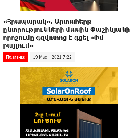
«Հրապարակ». Արտահերթ
ընտրությունների մասին Փաշինյանի
որոշումը գզվռտոց է գցել «Իմ
քայլում»
Политика
19 Март, 2021 7:22