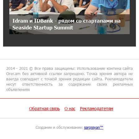
— лично от Си Цзиньпиня
12:44:34 8-07-2026
Idram и IDBank - рядом со стартапами на
При поддержке Юнибанка состоялся
Seaside Startup Summit
выпускной вечер Политехнического
университета
11:49:39 8-07-2026
«Арарат‑Армения» начала квалификацию
2014 - 2021 © Все права защищены: Использование контена сайта
Лиги чемпионов с победы над «Ригой»
Orer.am без активной ссылки запрещено. Точка зрения автора не
ваегда совпадает с точкой зрения редакции сайта. Рекламодатели
несут ответственность за содержание своих рекламных
11:21:50 8-07-2026
объявлениях
Пакистанский самолет пропал с радаров над
Аравийским морем
Обратная связь
О нас
Рекламодателям
14:12:29 7-07-2026
Вопрос об аресте Чалабяна дошел до
Создание и обслуживание:
sargssyan™
Европейского парламента: «Паст»