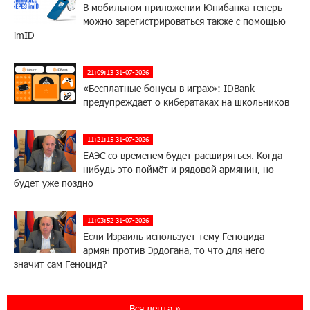
В мобильном приложении Юнибанка теперь
можно зарегистрироваться также с помощью
imID
21:09:13 31-07-2026
«Бесплатные бонусы в играх»: IDBank
предупреждает о кибератаках на школьников
11:21:15 31-07-2026
ЕАЭС со временем будет расширяться. Когда-
нибудь это поймёт и рядовой армянин, но
будет уже поздно
11:03:52 31-07-2026
Если Израиль использует тему Геноцида
армян против Эрдогана, то что для него
значит сам Геноцид?
17:16:14 30-07-2026
Вся лента »