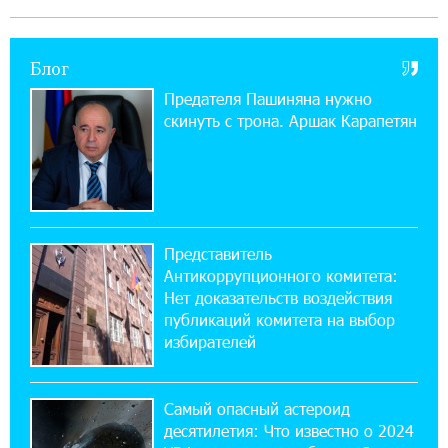
Ucom открылся по адресу ул. Шаумяна, 24/2
в Арарате
Блог
22:28:49 27-07-2026
Предателя Пашиняна нужно
Никогда Нагорный Карабах не был в составе
скинуть с трона. Аршак Карапетян
независимого Азербайджана. Аршак
Карапетян
17:52:29 25-07-2026
Бывший премьер-министр Словакии
обратился к президенту страны с просьбой
Представитель
содействовать освобождению армянских заключенных,
Антикоррупционного комитета:
осужденных в Азербайджане
Нет доказательств воздействия
публикаций комитета на выбор
12:17:04 23-07-2026
избирателей
Против кого вооружается Азербайджан?
Аршак Карапетян
Самый опасный астероид
десятилетия: Что известно о 2024
12:04:45 23-07-2026