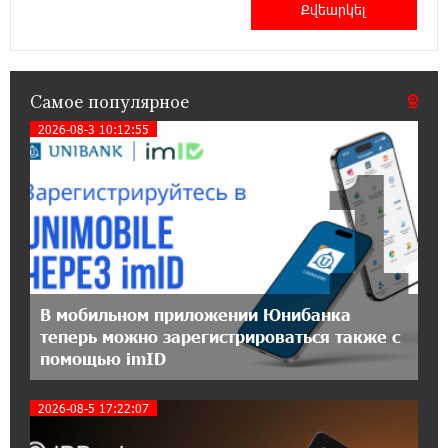
— ул. Ереванян, 3/47
15:44:07 17-07-2026
До 25% idcoin-ов при покупке авиабилетов
Самое популярное
Flyone: Idram&IDBank
2026-08-3 10:12:55
1
11:30:15 17-07-2026
Ucom и Microsoft Innovation Center помогают
школьникам развивать навыки
кибербезопасности
12:55:34 16-07-2026
При поддержке Ucom в Шенаване
В мобильном приложении Юнибанка
установлена солнечная станция мощностью
теперь можно зарегистрироваться также с
10 кВт
помощью imID
20:31:19 14-07-2026
2026-08-5 17:22:07
Юнибанк разыграет поездку в Италию среди
новых держателей карт Mastercard World