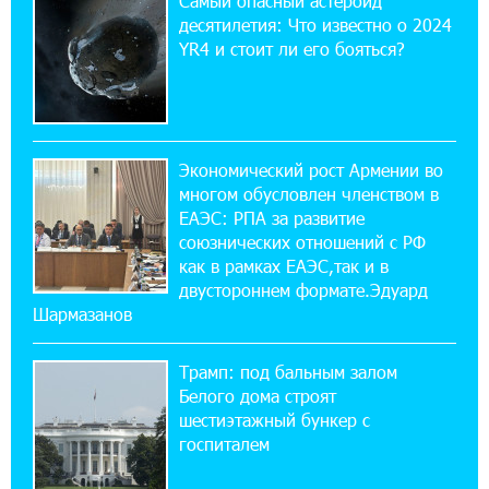
Самый опасный астероид
спокойно. Аршак Карапетян
десятилетия: Что известно о 2024
YR4 и стоит ли его бояться?
12:04:53 28-07-2026
Обновленный Центр продаж и обслуживания
Ucom открылся по адресу ул. Шаумяна, 24/2
в Арарате
Экономический рост Армении во
многом обусловлен членством в
22:28:49 27-07-2026
ЕАЭС: РПА за развитие
Никогда Нагорный Карабах не был в составе
союзнических отношений с РФ
независимого Азербайджана. Аршак
как в рамках ЕАЭС,так и в
Карапетян
двустороннем формате.Эдуард
Шармазанов
17:52:29 25-07-2026
Бывший премьер-министр Словакии
Трамп: под бальным залом
обратился к президенту страны с просьбой
содействовать освобождению армянских заключенных,
Белого дома строят
осужденных в Азербайджане
шестиэтажный бункер с
госпиталем
12:17:04 23-07-2026