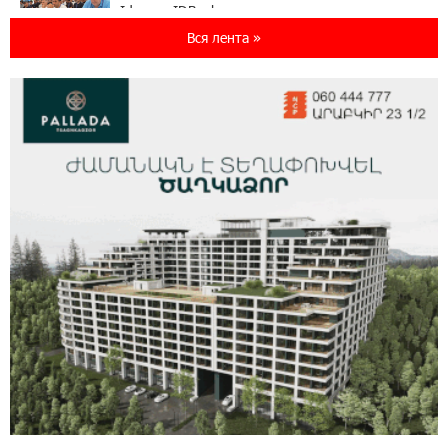
Idram и IDBank - рядом со стартапами на
Seaside Startup Summit
Вся лента »
10:12:55 3-08-2026
В мобильном приложении Юнибанка теперь
можно зарегистрироваться также с помощью
imID
21:09:13 31-07-2026
«Бесплатные бонусы в играх»: IDBank
предупреждает о кибератаках на школьников
11:21:15 31-07-2026
ЕАЭС со временем будет расширяться. Когда-
нибудь это поймёт и рядовой армянин, но
будет уже поздно
11:03:52 31-07-2026
Если Израиль использует тему Геноцида