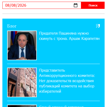
армян против Эрдогана, то что для него
значит сам Геноцид?
17:16:14 30-07-2026
Блог
ВТБ (Армения): вклад «Стабильный» — до
10% годовых и оформление в мобильном
Предателя Пашиняна нужно
приложении
скинуть с трона. Аршак Карапетян
17:03:49 30-07-2026
Платформа Rate.Trading на Seaside Startup
Summit: IDBank представил инновационное
решение
Представитель
Антикоррупционного комитета:
14:44:13 29-07-2026
Нет доказательств воздействия
Состоялось открытие Khachaturian Rooftop
публикаций комитета на выбор
при поддержке IDBank
избирателей
18:38:18 28-07-2026
Пашинян ты упустил свой шанс уйти