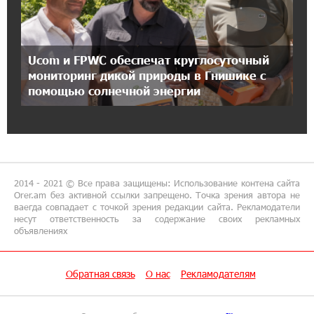
Карапетян
17:46:18 8-07-2026
Ucom и FPWC обеспечат круглосуточный
Глава МИД Иордании: Подписание мирного
соглашения между Арменией и
мониторинг дикой природы в Гнишике с
Азербайджаном близко
помощью солнечной энергии
17:27:13 8-07-2026
Рост цен на продукты в Армении ускорился
до 8,6%: ЕАБР
2014 - 2021 © Все права защищены: Использование контена сайта
17:24:27 8-07-2026
Orer.am без активной ссылки запрещено. Точка зрения автора не
ваегда совпадает с точкой зрения редакции сайта. Рекламодатели
Idram - главный партнер ежегодной
несут ответственность за содержание своих рекламных
конференции «На пути к осознанному
объявлениях
воспитанию детей 2026»
Обратная связь
О нас
Рекламодателям
16:39:41 8-07-2026
Трамп: США больше не намерены вести
торговлю с Испанией