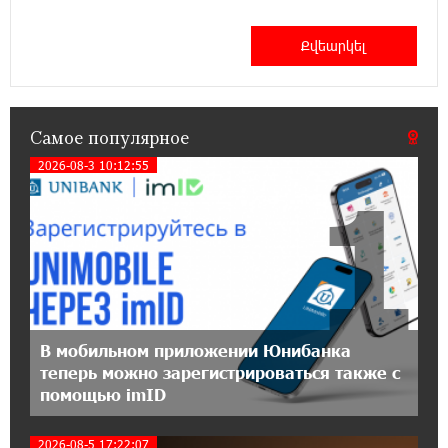
Центр продаж и обслуживания Ucom в
Егварде возобновил работу по новому адресу
— ул. Ереванян, 3/47
15:44:07 17-07-2026
До 25% idcoin-ов при покупке авиабилетов
Самое популярное
Flyone: Idram&IDBank
2026-08-3 10:12:55
1
11:30:15 17-07-2026
Ucom и Microsoft Innovation Center помогают
школьникам развивать навыки
кибербезопасности
12:55:34 16-07-2026
При поддержке Ucom в Шенаване
В мобильном приложении Юнибанка
установлена солнечная станция мощностью
теперь можно зарегистрироваться также с
10 кВт
помощью imID
20:31:19 14-07-2026
2026-08-5 17:22:07