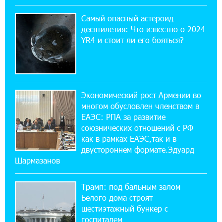
18:38:18 28-07-2026
Пашинян ты упустил свой шанс уйти
Самый опасный астероид
спокойно. Аршак Карапетян
десятилетия: Что известно о 2024
YR4 и стоит ли его бояться?
12:04:53 28-07-2026
Обновленный Центр продаж и обслуживания
Ucom открылся по адресу ул. Шаумяна, 24/2
в Арарате
Экономический рост Армении во
многом обусловлен членством в
22:28:49 27-07-2026
ЕАЭС: РПА за развитие
Никогда Нагорный Карабах не был в составе
союзнических отношений с РФ
независимого Азербайджана. Аршак
как в рамках ЕАЭС,так и в
Карапетян
двустороннем формате.Эдуард
Шармазанов
17:52:29 25-07-2026
Бывший премьер-министр Словакии
Трамп: под бальным залом
обратился к президенту страны с просьбой
содействовать освобождению армянских заключенных,
Белого дома строят
осужденных в Азербайджане
шестиэтажный бункер с
госпиталем