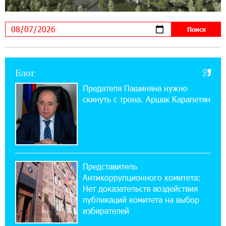
11:03:52 31-07-2026
Если Израиль использует тему Геноцида
армян против Эрдогана, то что для него
значит сам Геноцид?
17:16:14 30-07-2026
Блог
ВТБ (Армения): вклад «Стабильный» — до
10% годовых и оформление в мобильном
Предателя Пашиняна нужно
приложении
скинуть с трона. Аршак Карапетян
17:03:49 30-07-2026
Платформа Rate.Trading на Seaside Startup
Summit: IDBank представил инновационное
решение
Представитель
Антикоррупционного комитета:
14:44:13 29-07-2026
Нет доказательств воздействия
Состоялось открытие Khachaturian Rooftop
публикаций комитета на выбор
при поддержке IDBank
избирателей