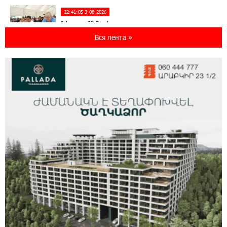
22:41:05 3-08-2026
Idram и IDBank - рядом со стартапами на
Seaside Startup Summit
Вся лента »
10:12:55 3-08-2026
В мобильном приложении Юнибанка теперь
можно зарегистрироваться также с помощью
imID
21:09:13 31-07-2026
«Бесплатные бонусы в играх»: IDBank
предупреждает о кибератаках на школьников
11:21:15 31-07-2026
ЕАЭС со временем будет расширяться. Когда-
нибудь это поймёт и рядовой армянин, но
будет уже поздно