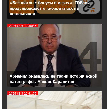
«Бесплатные бонусы в играх»: IDBank
предупреждает о кибератаках на
12:56:04 11-07-2026
школьников
Станьте акционером Юнибанка и
воспользуйтесь выгодным инвестиционным
предложением
2026-08-6 19:58:45
4
21:45:09 9-07-2026
IDBank предупреждает о мошеннических
звонках от имени пенсионных фондов
15:50:50 9-07-2026
Небольшой французский уголок в Раздане
при сотрудничестве с Конверс МСБ
Армения оказалась на грани исторической
катастрофы․ Аршак Карапетян
15:18:39 9-07-2026
Предателя Пашиняна нужно скинуть с трона.
2026-08-3 22:41:05
Аршак Карапетян