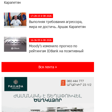
Карапетян
17:28:15 6-08-2026
Выполняя требования агрессора,
мира не достичь. Аршак Карапетян
16:36:59 6-08-2026
Moody’s изменило прогноз по
рейтингам IDBank на позитивный
17:22:07 5-08-2026
Вся лента »
IDBank представляет новую карту
Mastercard World с преимуществами
для путешествий и специальной акцией
14:56:06 5-08-2026
Ucom и FPWC обеспечат
круглосуточный мониторинг дикой
природы в Гнишике с помощью солнечной энергии