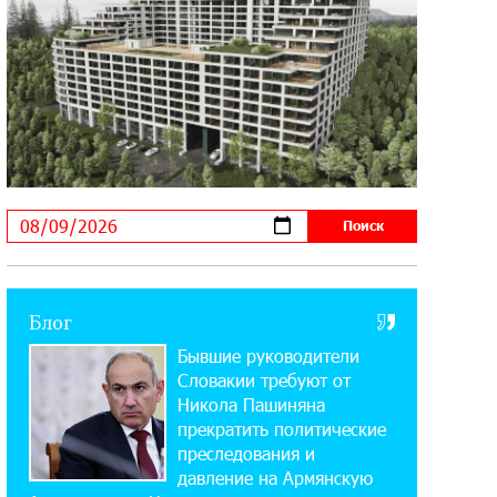
14:56:01 5-08-2026
Ucom и FPWC обеспечат
круглосуточный мониторинг дикой
природы в Гнишике с помощью солнечной энергии
22:41:05 3-08-2026
Idram и IDBank - рядом со
стартапами на Seaside Startup
Summit
10:12:55 3-08-2026
Блог
В мобильном приложении Юнибанка
Бывшие руководители
теперь можно зарегистрироваться
также с помощью imID
Словакии требуют от
Никола Пашиняна
прекратить политические
21:09:13 31-07-2026
преследования и
«Бесплатные бонусы в играх»:
давление на Армянскую
IDBank предупреждает о