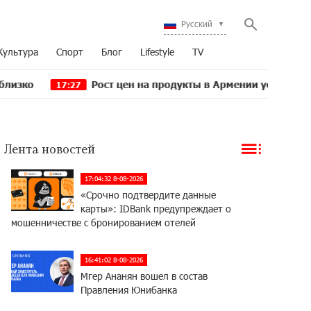
Русский
Культура
Спорт
Блог
Lifestyle
TV
Рост цен на продукты в Армении ускорился до 8,6%: 
7:27
Лента новостей
17:04:32 8-08-2026
«Срочно подтвердите данные
карты»: IDBank предупреждает о
мошенничестве с бронированием отелей
16:41:02 8-08-2026
Мгер Ананян вошел в состав
Правления Юнибанка