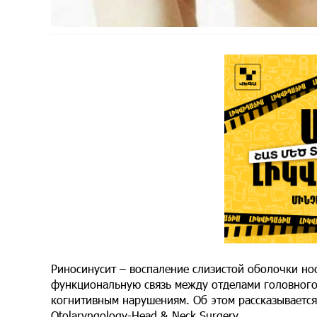
Риносинусит – воспаление слизистой оболочки нос
функциональную связь между отделами головного 
когнитивным нарушениям. Об этом рассказывается
Otolaryngology-Head & Neck Surgery.