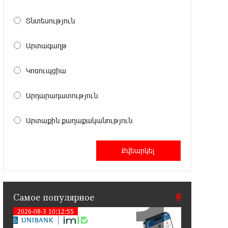
Аршак Карапетян
Տնտեսություն
17:52:29 25-07-2026
Бывший премьер-министр Словакии
Արտագաղթ
обратился к президенту страны с
просьбой содействовать освобождению армянских
Կոռուպցիա
заключенных, осужденных в Азербайджане
Արդարադատություն
12:17:04 23-07-2026
Против кого вооружается
Արտաքին քաղաքականություն
Азербайджан? Аршак Карапетян
12:04:45 23-07-2026
При поддержке Ucom в спортивной
школе Вайка установлена солнечная
электростанция мощностью 15 кВт
Самое популярное
2026-08-3 10:12:55
20:50:22 22-07-2026
Новые финансовые навыки на