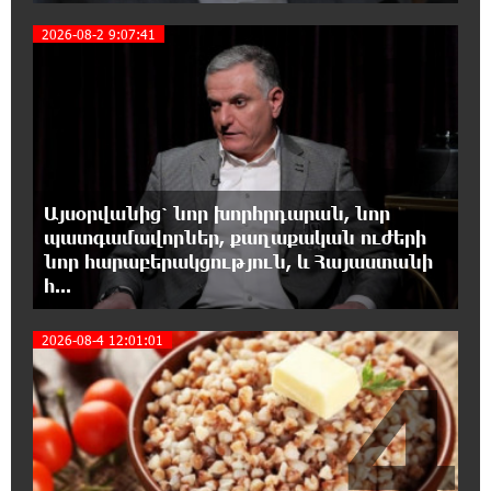
Գևորգյան
3
2026-08-2 9:07:41
18:25:05 7-08-2026
Թուրքական ապրանքանիշը դադարեցնում է
գործունեությունը Ռուսաստանում
18:08:44 7-08-2026
Դանակահարություն՝ Մասիսի
Այսօրվանից՝ նոր խորհրդարան, նոր
գազալցակայաններից մեկի մոտ.
պատգամավորներ, քաղաքական ուժերի
կասկածյալը ձերբակալվել է
նոր հարաբերակցություն, և Հայաստանի
հ...
17:58:24 7-08-2026
Դատական նիստից հետո Մայր Տաճարում
2026-08-4 12:01:01
Վեհափառ Հայրապետը աղոթք է հնչեցնում
4
ժողովրդի հետ
17:31:07 7-08-2026
Վեհափառի հանդեպ տիտանական
ապօրինություն կա, անասելի ցավ եմ զգում.