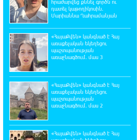
հրաժարվեց քննել գործն ու
բռնադատավարությունը միահեծան
դատել կաթողիկոսին.
իշխանության հետևանք է. Հանրային Դաշինք
Մարիաննա Ղահրամանյան
20:59:50 7-08-2026
Մեր երկրում իշխանության և ընդդիմության
«ՀայաՔվեն» կանգնած է Հայ
անվերջանալի պայքարում տուժում է միայն
առաքելական եկեղեցու
ու միայն ՀՀ քաղաքացին. Աննա Կոստանյան
պաշտպանության
առաջնագծում. մաս 3
20:49:35 7-08-2026
Փրկարարները հայտանաբերել են մոլորված
զբոսաշրջիկներին
«ՀայաՔվեն» կանգնած է Հայ
առաքելական եկեղեցու
20:39:24 7-08-2026
պաշտպանության
ԼՀԿ-ն պահանջում է դադարեցնել Գարեգին
առաջնագծում. մաս 2
Բ-ի և եպիսկոպոսների դեմ քրեական
հետապնդումը
20:30:30 7-08-2026
«ՀայաՔվեն» կանգնած է Հայ
Սարյան փողոցի բնակարաններից մեկում