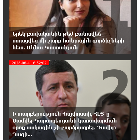
1
Հայաստանը ապրում է իր գոյության
ամենախայտառակ ժամանակաշրջանը․
Գառնիկ Դավթյան
Երեկ բավականին թեժ բանավեճ
18:37:08 7-08-2026
ստացվեց մի շարք հանրային գործիչների
Այսօր ամոթի օր է, այսօր Էջմիածնում
հետ. Աննա Կոստանյան
դատում են Ամենայն Հայոց Կաթողիկոսին.
Մարիաննա Ղահրամանյան
2
2026-08-4 16:52:02
18:32:23 7-08-2026
«հակասաֆարովյան» օրենսդրական
նախաձեռնության վերաբերյալ
հիմանվորումներ․ Շիրազ Մանուկյան
18:26:59 7-08-2026
Ի տարբերություն Հայփոստի, ՀԷՑ-ը
Վեհափառ Հայրապետի շուրջ խայտառակ
Սամվել Կարապետյանի կառավարման
զարգացումների, Գյուղացիներին
օրոք սակագին չի բարձրացրել. Դավիթ
վերաբերող առաջնային հարցերի մասին՝
Ղազի...
գյուղտեխնիկայից մինչև անվճար երթուղի. Անդրանիկ