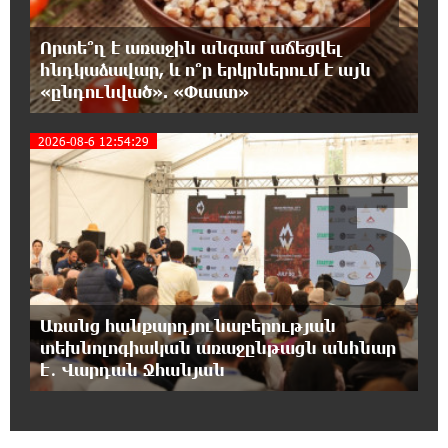
Վարդևանյան
Որտե՞ղ է առաջին անգամ աճեցվել
17:30:48 7-08-2026
հնդկաձավար, և ո՞ր երկրներում է այն
Արժանապատիվ դատավորը ինքնաբացարկ
«ընդունված». «Փաստ»
հայտնեց և հրաժարվեց քննել գործն ու
դատել կաթողիկոսին. Մարիաննա Ղահրամանյան
2026-08-6 12:54:29
5
17:07:39 7-08-2026
Նարեկ Կարապետյանը` Կաթողիկոսին
հեռացնել փորձելու մասին
16:57:42 7-08-2026
«ՀայաՔվեն» կանգնած է Հայ առաքելական
եկեղեցու պաշտպանության առաջնագծում.
Առանց հանքարդյունաբերության
մաս 3
տեխնոլոգիական առաջընթացն անհնար
է․ Վարդան Ջհանյան
16:50:26 7-08-2026
Վարչապետ լինել, չի նշանակում ինչ ուզել
անել