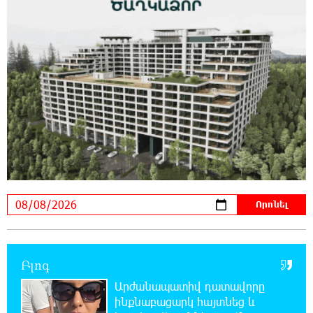
Երևանում և մարզերում էլեկտրաէներգիայի
ընդհատումներ կլինեն
21:26:16 7-08-2026
Ստեփանավանում ռուս կին է փորձել
ինքնասպան լինել
21:08:37 7-08-2026
ԵԱՏՄ֊ն չի ուզում, որ իր միջոցներով
զարգանա Հայաստանի տնտեսությունը ու
հետո գնա ԵՄ. Արշակ Կարապետյան
21:07:27 7-08-2026
ԱՄՆ վերաքննիչ դատարանը արգելափակել
է Թրամփի 400 միլիոն դոլար արժողությամբ
Սպիտակ տան պարահանդեսային դահլիճի նախագիծը
Բլոգ
Արժանապատիվ դատավորը
21:03:44 7-08-2026
ինքնաբացարկ հայտնեց և
Կաթողիկոսի նկատմամբ իրականացվող