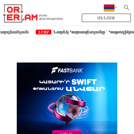
ՄԵՆՅՈՒ
յան
Նարեկ Կարապետյանը` Կաթողիկոսին հեռաց
17:07