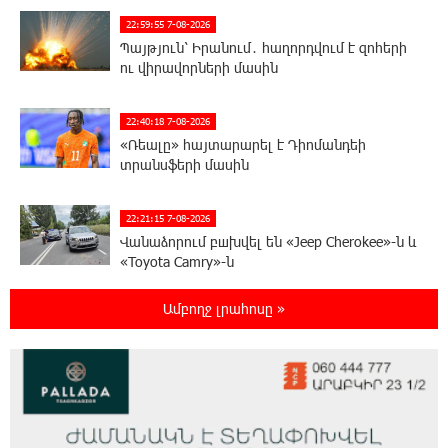
22:59:55 7-08-2026
Պայթյուն՝ Իրանում․ հաղորդվում է զոհերի
ու վիրավորների մասին
22:40:18 7-08-2026
«Ռեալը» հայտարարել է Դիոմանդեի
տրանսֆերի մասին
22:21:15 7-08-2026
Վանաձորում բшխվել են «Jeep Cherokee»-ն և
«Toyota Camry»-ն
Ամբողջ լրահոսը »
22:03:58 7-08-2026
Մասկը մերժել է Կիևի խնդրանքը՝
օգտագործել Starlink-ը Ռուսաստանի դեմ
հարվшծները կառավարելու համար
21:45:44 7-08-2026