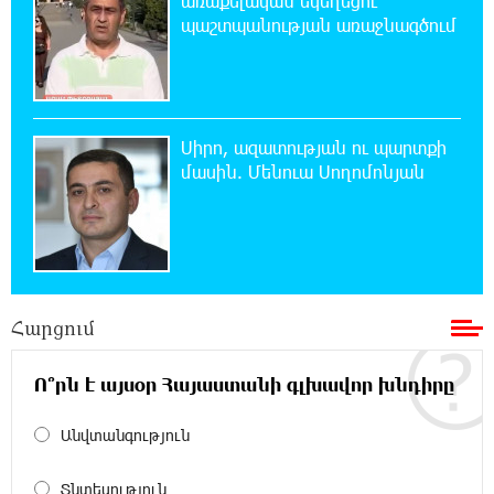
առաքելական եկեղեցու
պայթյունի հետևանքով 55-ամյա
պաշտպանության առաջնագծում
տղամարդը այրվածքներով տեղափոխվել է
«Այրվածքաբանության ազգային կենտրոն»
20:11:48 7-08-2026
Սլովակիայի արևելքում արտակարգ
Սիրո, ազատության ու պարտքի
դրություն է հայտարարվել շոգի ալիքների
մասին. Մենուա Սողոմոնյան
պատճառով
19:53:41 7-08-2026
Երթևեկության կազմակերպման
փոփոխություն տեղի կունենա
Հարցում
19:35:21 7-08-2026
Հայաստանի հավաքականի նախկին
Ո՞րն է այսօր Հայաստանի գլխավոր խնդիրը
մարզիչը կգլխավորի Ղազախստանի
հավաքականը
Անվտանգություն
19:17:59 7-08-2026
Տնտեսություն