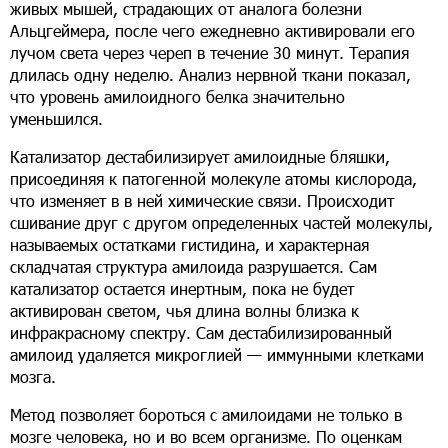
живых мышей, страдающих от аналога болезни
Альцгеймера, после чего ежедневно активировали его
лучом света через череп в течение 30 минут. Терапия
длилась одну неделю. Анализ нервной ткани показал,
что уровень амилоидного белка значительно
уменьшился.
Катализатор дестабилизирует амилоидные бляшки,
присоединяя к патогенной молекуле атомы кислорода,
что изменяет в в ней химические связи. Происходит
сшивание друг с другом определенных частей молекулы,
называемых остатками гистидина, и характерная
складчатая структура амилоида разрушается. Сам
катализатор остается инертным, пока не будет
активирован светом, чья длина волны близка к
инфракрасному спектру. Сам дестабилизированный
амилоид удаляется микроглией — иммунными клетками
мозга.
Метод позволяет бороться с амилоидами не только в
мозге человека, но и во всем организме. По оценкам