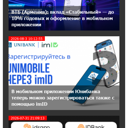
звонках от имени пенсионных фондов
ВТБ (Армения): вклад «Стабильный» — до
15:50:50 9-07-2026
10% годовых и оформление в мобильном
Небольшой французский уголок в Раздане
приложении
при сотрудничестве с Конверс МСБ
2026-08-3 10:12:55
3
15:18:39 9-07-2026
Предателя Пашиняна нужно скинуть с трона.
Аршак Карапетян
18:38:14 8-07-2026
Зачем Пашинян полетел в Россию?․ Аршак
Карапетян
В мобильном приложении Юнибанка
теперь можно зарегистрироваться также с
17:46:18 8-07-2026
помощью imID
Глава МИД Иордании: Подписание мирного
соглашения между Арменией и
Азербайджаном близко
2026-07-31 21:09:13