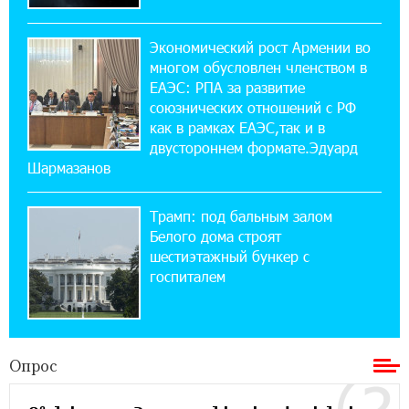
20:50:22 22-07-2026
Экономический рост Армении во
Новые финансовые навыки на «Давидбекских
многом обусловлен членством в
играх»: Idram&IDBank
ЕАЭС: РПА за развитие
союзнических отношений с РФ
как в рамках ЕАЭС,так и в
11:25:48 21-07-2026
Кругом война. А вас вводят в заблуждение.
двустороннем формате.Эдуард
Аршак Карапетян
Шармазанов
Трамп: под бальным залом
16:32:52 20-07-2026
Центр продаж и обслуживания Ucom в
Белого дома строят
Егварде возобновил работу по новому адресу
шестиэтажный бункер с
— ул. Ереванян, 3/47
госпиталем
15:44:07 17-07-2026
До 25% idcoin-ов при покупке авиабилетов
Flyone: Idram&IDBank
Опрос