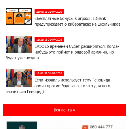
21:09:13 31-07-2026
«Бесплатные бонусы в играх»: IDBank
предупреждает о кибератаках на школьников
11:21:15 31-07-2026
ЕАЭС со временем будет расширяться. Когда-
нибудь это поймёт и рядовой армянин, но
будет уже поздно
11:03:52 31-07-2026
Если Израиль использует тему Геноцида
армян против Эрдогана, то что для него
значит сам Геноцид?
17:16:14 30-07-2026
Вся лента »
ВТБ (Армения): вклад «Стабильный» — до
10% годовых и оформление в мобильном
приложении