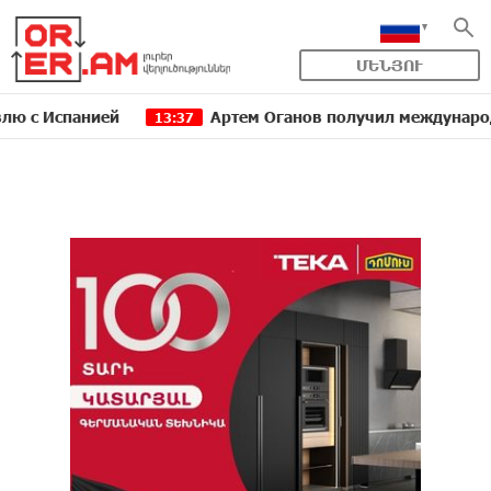
ՄԵՆՅՈՒ
панией
Артем Оганов получил международную госп
13:37