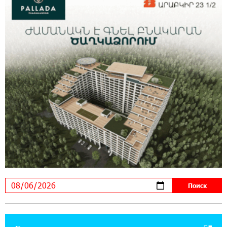
17:03:49 30-07-2026
Платформа Rate.Trading на Seaside Startup
Summit: IDBank представил инновационное
решение
14:44:13 29-07-2026
Состоялось открытие Khachaturian Rooftop
при поддержке IDBank
18:38:18 28-07-2026
Пашинян ты упустил свой шанс уйти
спокойно. Аршак Карапетян
12:04:53 28-07-2026
Обновленный Центр продаж и обслуживания
Ucom открылся по адресу ул. Шаумяна, 24/2
в Арарате