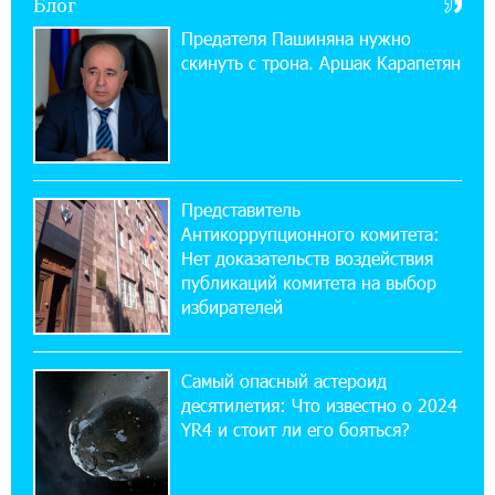
Блог
22:28:49 27-07-2026
Предателя Пашиняна нужно
Никогда Нагорный Карабах не был в составе
скинуть с трона. Аршак Карапетян
независимого Азербайджана. Аршак
Карапетян
17:52:29 25-07-2026
Бывший премьер-министр Словакии
обратился к президенту страны с просьбой
Представитель
содействовать освобождению армянских заключенных,
Антикоррупционного комитета:
осужденных в Азербайджане
Нет доказательств воздействия
публикаций комитета на выбор
12:17:04 23-07-2026
избирателей
Против кого вооружается Азербайджан?
Аршак Карапетян
Самый опасный астероид
десятилетия: Что известно о 2024
12:04:45 23-07-2026
YR4 и стоит ли его бояться?
При поддержке Ucom в спортивной школе
Вайка установлена солнечная
электростанция мощностью 15 кВт