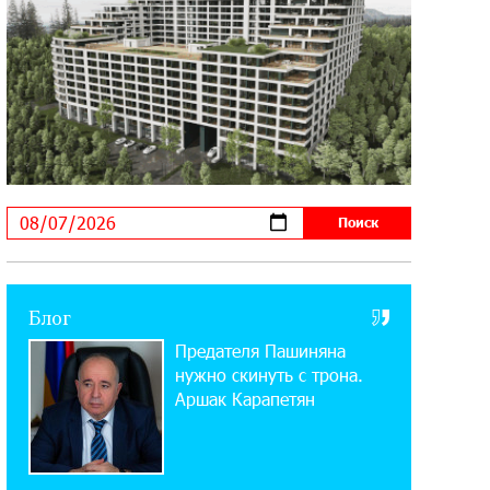
11:21:15 31-07-2026
ЕАЭС со временем будет
расширяться. Когда-нибудь это
поймёт и рядовой армянин, но будет уже поздно
11:03:52 31-07-2026
Если Израиль использует тему
Геноцида армян против Эрдогана,
то что для него значит сам Геноцид?
17:16:14 30-07-2026
Блог
ВТБ (Армения): вклад «Стабильный»
Предателя Пашиняна
— до 10% годовых и оформление в
мобильном приложении
нужно скинуть с трона.
Аршак Карапетян
17:03:49 30-07-2026
Платформа Rate.Trading на Seaside
Startup Summit: IDBank представил