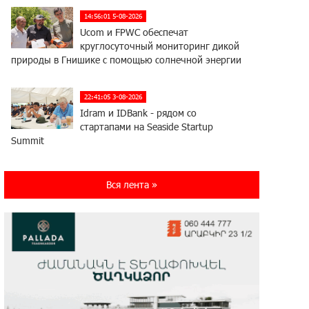
14:56:01 5-08-2026
Ucom и FPWC обеспечат
круглосуточный мониторинг дикой
природы в Гнишике с помощью солнечной энергии
22:41:05 3-08-2026
Idram и IDBank - рядом со
стартапами на Seaside Startup
Summit
10:12:55 3-08-2026
Вся лента »
В мобильном приложении Юнибанка
теперь можно зарегистрироваться
также с помощью imID
21:09:13 31-07-2026
«Бесплатные бонусы в играх»:
IDBank предупреждает о
кибератаках на школьников