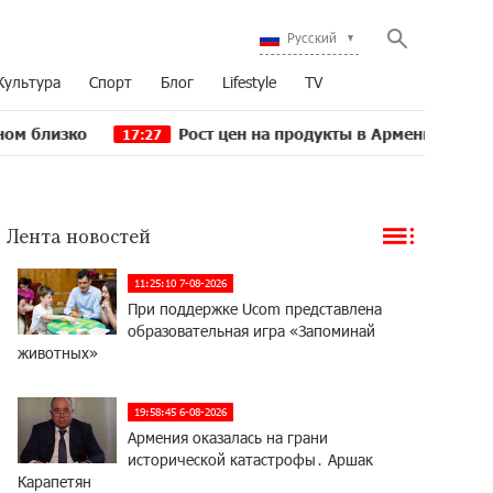
Русский
Культура
Спорт
Блог
Lifestyle
TV
Рост цен на продукты в Армении ускорился до 8,
17:27
Лента новостей
11:25:10 7-08-2026
При поддержке Ucom представлена
образовательная игра «Запоминай
животных»
19:58:45 6-08-2026
Армения оказалась на грани
исторической катастрофы․ Аршак
Карапетян