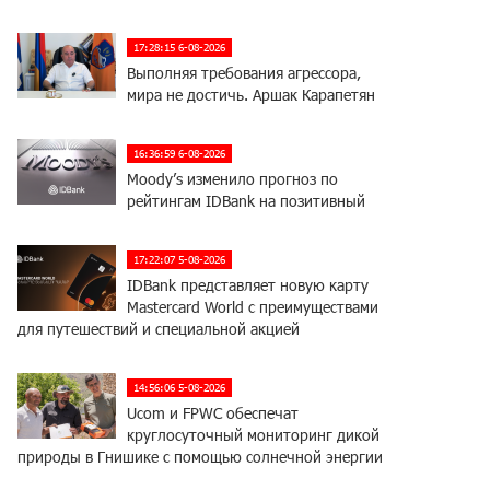
17:28:15 6-08-2026
Выполняя требования агрессора,
мира не достичь. Аршак Карапетян
16:36:59 6-08-2026
Moody’s изменило прогноз по
рейтингам IDBank на позитивный
17:22:07 5-08-2026
IDBank представляет новую карту
Mastercard World с преимуществами
для путешествий и специальной акцией
14:56:06 5-08-2026
Ucom и FPWC обеспечат
круглосуточный мониторинг дикой
природы в Гнишике с помощью солнечной энергии