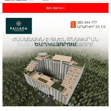
Idram и IDBank - рядом со стартапами на
Seaside Startup Summit
Вся лента »
10:12:55 3-08-2026
В мобильном приложении Юнибанка теперь
можно зарегистрироваться также с помощью
imID
21:09:13 31-07-2026
«Бесплатные бонусы в играх»: IDBank
предупреждает о кибератаках на школьников
11:21:15 31-07-2026
ЕАЭС со временем будет расширяться. Когда-
нибудь это поймёт и рядовой армянин, но
будет уже поздно
11:03:52 31-07-2026
Если Израиль использует тему Геноцида