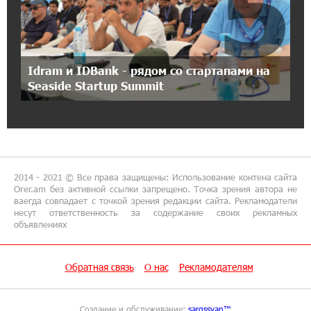
5
Карапетян
17:46:18 8-07-2026
Глава МИД Иордании: Подписание мирного
соглашения между Арменией и
Idram и IDBank - рядом со стартапами на
Азербайджаном близко
Seaside Startup Summit
17:27:13 8-07-2026
Рост цен на продукты в Армении ускорился
до 8,6%: ЕАБР
2014 - 2021 © Все права защищены: Использование контена сайта
17:24:27 8-07-2026
Orer.am без активной ссылки запрещено. Точка зрения автора не
ваегда совпадает с точкой зрения редакции сайта. Рекламодатели
Idram - главный партнер ежегодной
несут ответственность за содержание своих рекламных
конференции «На пути к осознанному
объявлениях
воспитанию детей 2026»
Обратная связь
О нас
Рекламодателям
16:39:41 8-07-2026
Трамп: США больше не намерены вести
торговлю с Испанией
Создание и обслуживание:
sargssyan™