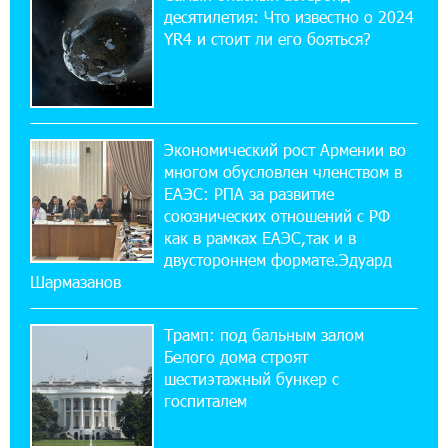
спокойно. Аршак Карапетян
десятилетия: Что известно о 2024
YR4 и стоит ли его бояться?
12:04:53 28-07-2026
Обновленный Центр продаж и обслуживания
Ucom открылся по адресу ул. Шаумяна, 24/2
в Арарате
Экономический рост Армении во
многом обусловлен членством в
22:28:49 27-07-2026
ЕАЭС: РПА за развитие
Никогда Нагорный Карабах не был в составе
союзнических отношений с РФ
независимого Азербайджана. Аршак
как в рамках ЕАЭС,так и в
Карапетян
двустороннем формате.Эдуард
Шармазанов
17:52:29 25-07-2026
Бывший премьер-министр Словакии
Трамп: под бальным залом
обратился к президенту страны с просьбой
содействовать освобождению армянских заключенных,
Белого дома строят
осужденных в Азербайджане
шестиэтажный бункер с
госпиталем
12:17:04 23-07-2026