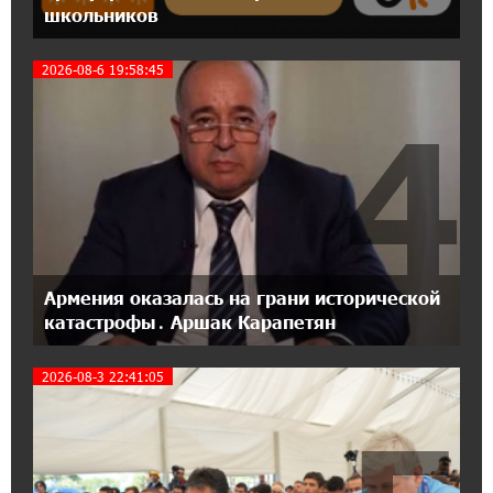
школьников
Станьте акционером Юнибанка и
воспользуйтесь выгодным инвестиционным
предложением
2026-08-6 19:58:45
4
21:45:09 9-07-2026
IDBank предупреждает о мошеннических
звонках от имени пенсионных фондов
15:50:50 9-07-2026
Небольшой французский уголок в Раздане
при сотрудничестве с Конверс МСБ
Армения оказалась на грани исторической
катастрофы․ Аршак Карапетян
15:18:39 9-07-2026
Предателя Пашиняна нужно скинуть с трона.
2026-08-3 22:41:05
Аршак Карапетян
18:38:14 8-07-2026
Зачем Пашинян полетел в Россию?․ Аршак