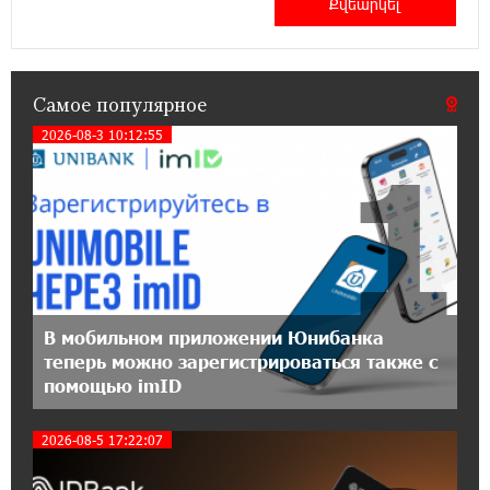
— ул. Ереванян, 3/47
15:44:07 17-07-2026
До 25% idcoin-ов при покупке авиабилетов
Самое популярное
Flyone: Idram&IDBank
2026-08-3 10:12:55
1
11:30:15 17-07-2026
Ucom и Microsoft Innovation Center помогают
школьникам развивать навыки
кибербезопасности
12:55:34 16-07-2026
При поддержке Ucom в Шенаване
В мобильном приложении Юнибанка
установлена солнечная станция мощностью
теперь можно зарегистрироваться также с
10 кВт
помощью imID
20:31:19 14-07-2026
2026-08-5 17:22:07
Юнибанк разыграет поездку в Италию среди
новых держателей карт Mastercard World