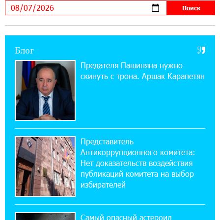
армян против Эрдогана, то что для него
значит сам Геноцид?
17:16:14 30-07-2026
Блог
ВТБ (Армения): вклад «Стабильный» — до
10% годовых и оформление в мобильном
Предателя Пашиняна нужно
приложении
скинуть с трона. Аршак Карапетян
17:03:49 30-07-2026
Платформа Rate.Trading на Seaside Startup
Summit: IDBank представил инновационное
решение
Представитель
Антикоррупционного комитета:
14:44:13 29-07-2026
Нет доказательств воздействия
Состоялось открытие Khachaturian Rooftop
публикаций комитета на выбор
при поддержке IDBank
избирателей
18:38:18 28-07-2026
Пашинян ты упустил свой шанс уйти
Самый опасный астероид