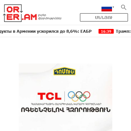
ՄԵՆՅՈՒ
в Армении ускорился до 8,6%: ЕАБР
Трамп: США б
16:39