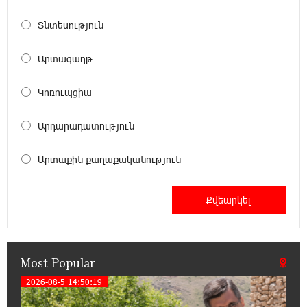
Ucom Supports Installation of 10 kW Solar Plant
in Shenavan, Lori
Տնտեսություն
20:34:31 14-07-2026
Արտագաղթ
Unibank to Raffle a Trip to Italy
Կոռուպցիա
18:00:34 13-07-2026
Արդարադատություն
Customer Appreciation Day in Vanadzor: IDBank
Արտաքին քաղաքականություն
11:41:23 13-07-2026
Haik Kazazyan to Perform Khachaturian’s Violin
Concerto at the Closing Concert of the Madeira
Classical Orchestra’s 2025/2026 Season
Most Popular
14:33:36 11-07-2026
My Forest Armenia is a beneficiary of the "Power
2026-08-5 14:50:19
of One Dram" initiative in July