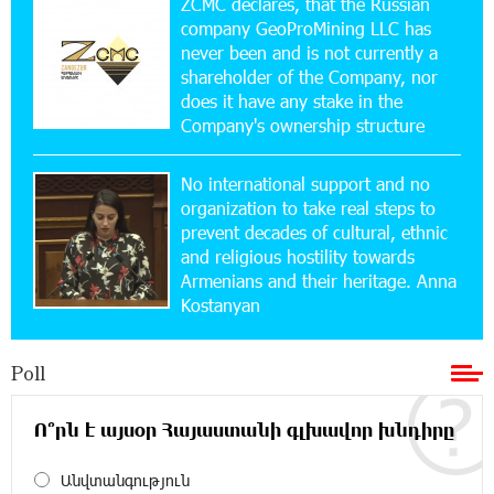
ZCMC declares, that the Russian
company GeoProMining LLC has
never been and is not currently a
16:29:04 20-07-2026
shareholder of the Company, nor
Ucom Sales and Service Center Reopens at 3/47
Yerevanyan Street in Yeghvard
does it have any stake in the
Company's ownership structure
15:47:47 17-07-2026
No international support and no
Up to 25% idcoin when purchasing Flyone flight
tickets: Idram&IDBank
organization to take real steps to
prevent decades of cultural, ethnic
and religious hostility towards
15:10:21 17-07-2026
Armenians and their heritage. Anna
Converse Bank Named Armenia’s Best Digital
Kostanyan
Bank for Consumers by Euromoney
Poll
11:36:50 17-07-2026
Ucom and Microsoft Innovation Center Help
School Students Build Cybersecurity Skills
Ո՞րն է այսօր Հայաստանի գլխավոր խնդիրը
Անվտանգություն
12:45:18 16-07-2026