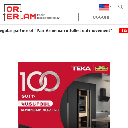
ՄԵՆՅՈՒ
artner of “Pan-Armenian intellectual movement”
IDBan
16:11