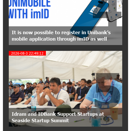
4
20:20:40 2-07-2026
Three-day Financial Literacy Course at the FAST
Foundation’s AI Camp: Idram&IDBank
It is now possible to register in Unibank’s
mobile application through imID as well
15:30:10 2-07-2026
Coffee, a Break, and Up to 10% idcoin with
2026-08-3 22:49:12
Idram&IDBank
5
12:40:36 2-07-2026
Ucom Introduces the New uMix 5000 Regional
Package: 3 Services for Just AMD 5,000 per
Month
11:55:53 2-07-2026
"Monaco glamour, Vegas energy, Macau prestige
Idram and IDBank Support Startups at
- yet uniquely Armenian." Artak Tovmasyan on
Seaside Startup Summit
how Seven Visions is redefining world-class hospitality