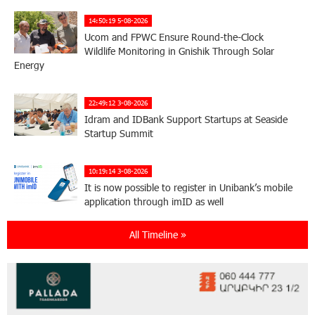
14:50:19 5-08-2026
Ucom and FPWC Ensure Round-the-Clock
Wildlife Monitoring in Gnishik Through Solar
Energy
22:49:12 3-08-2026
Idram and IDBank Support Startups at Seaside
Startup Summit
10:19:14 3-08-2026
It is now possible to register in Unibank’s mobile
application through imID as well
All Timeline »
21:13:05 31-07-2026
“Free In-Game Bonuses”: IDBank Warns About
Cyberattacks Targeting Schoolchildren
20:34:54 31-07-2026