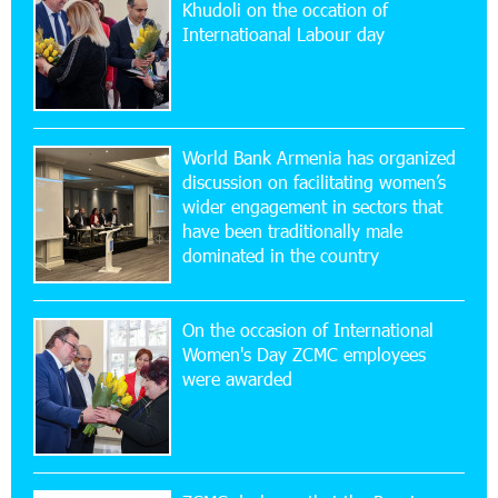
Khudoli on the օccation of
24/2 Shahumyan Street in Ararat
Internatioanal Labour day
19:04:38 23-07-2026
Scholarship recipients of the “Armenian
Virtuosos” Program participated in the Järvi
Academy and Pärnu Music Festival in Estonia, representing
World Bank Armenia has organized
Armenia on the international stage
discussion on facilitating women’s
wider engagement in sectors that
11:53:39 23-07-2026
have been traditionally male
Ucom Supports the Installation of a 15 kW Solar
dominated in the country
Power Plant at the Vayk Sports School
On the occasion of International
20:56:14 22-07-2026
Women's Day ZCMC employees
New Financial Skills at the Davidbek Games:
were awarded
Idram&IDBank
17:52:52 20-07-2026
CashIn Services at AraratBank ATMs: Fast,
Simple, and Secure