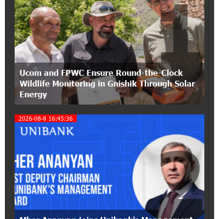
1
12:53:12 11-07-2026
Become a Unibank shareholder and benefit from
an attractive investment opportunity
21:50:45 9-07-2026
Ucom and FPWC Ensure Round-the-Clock
IDBank warns of scam calls impersonating
Wildlife Monitoring in Gnishik Through Solar
pension funds
Energy
15:47:51 9-07-2026
2026-08-8 16:45:36
A little corner of France in Hrazdan, with the
partnership of Converse SME
2
17:31:55 8-07-2026
Idram is the general partner of the "Towards
Conscious Parenting 2026" annual conference
12:40:22 8-07-2026
Polytechnic University Graduation Ceremony