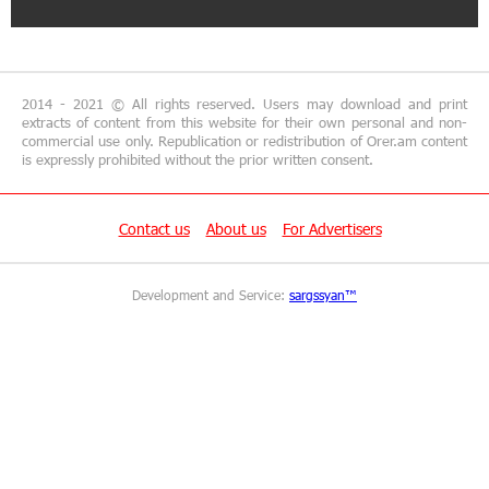
11:56:27 1-07-2026
Travel Without Borders: Ucom Introduces New
uTravel Packages
2014 - 2021 © All rights reserved. Users may download and print
extracts of content from this website for their own personal and non-
15:08:55 30-06-2026
commercial use only. Republication or redistribution of Orer.am content
is expressly prohibited without the prior written consent.
Artur Nakhshikyan has joined the Supervisory
Board of Unibank
Contact us
About us
For Advertisers
18:19:50 29-06-2026
"Your smartphone is locked": IDBank warns of
cyberextortion that turns your smartphone into
Development and Service:
sargssyan™
a "brick"
14:57:04 29-06-2026
“From Classroom to Orbit”: With Ucom’s
Support, “Space 1.0” Is Being Introduced in 15
Schools Across Armenia