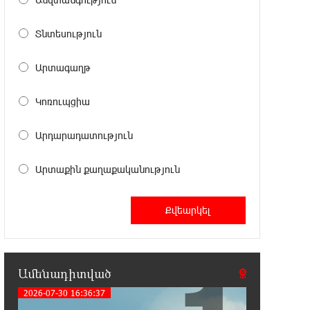
Տնտեսություն
20:12:40 5-08-2026
Հայրենիքի զգացողությունը հողի
նկատմամբ պետք է լինի ոչ թե
Արտագաղթ
թշնամության, այլ բարեկամության հիմքը. Էդգար
Ղազարյան
Կոռուպցիա
19:57:06 5-08-2026
Արդարադատություն
Պեղումներ և նոր բացահայտում
Հին Խնձորեսկում
Արտաքին քաղաքականություն
19:39:55 5-08-2026
Սալահը կարիերան կշարունակի
Թուրքիայում
19:20:45 5-08-2026
Ամենադիտված
Մեքենաներից գողություններ և
շորթում Երևանում. բացահայտվել
2026-07-30 16:36:37
է «Տեսլայով» հանցավոր խումբը