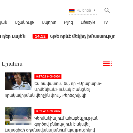
Հայերեն
կան
Մշակույթ
Սպորտ
Բլոգ
Lifestyle
TV
են
Եթե որևէ մեկիդ իմաստություն է պակասում, 
14:12
Լրահոս
0:57:28 6-08-2026
Ես հավատում եմ, որ «Արարարտ-
Արմենիան» ունակ է անցնել
որակավորման վերջին փուլ. Բերեզովսկի
0:39:46 6-08-2026
Գերմանիայում ահաբեկչության
գործով քննություն է սկսվել
Լայպցիգի օդանավակայանում պայթուցիկով