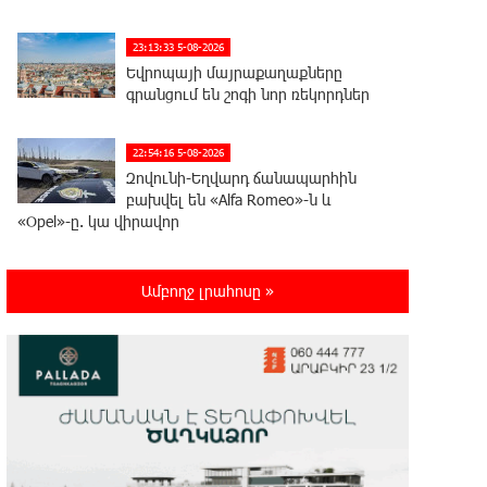
23:13:33 5-08-2026
Եվրոպայի մայրաքաղաքները
գրանցում են շոգի նոր ռեկորդներ
22:54:16 5-08-2026
Զովունի-Եղվարդ ճանապարհին
բախվել են «Alfa Romeo»-ն և
«Opel»-ը. կա վիրավոր
22:44:25 5-08-2026
Ամբողջ լրահոսը »
Անունս տալուց առաջ գոնե
լվացվեք․ Էդմոն Մարուքյան
22:40:10 5-08-2026
Այսօր մենք ունենք մի իրավիճակ,
երբ որ բանտերը լիքն են
քաղբանտարկյալներով, նորերին բերելու համար,
քանի որ տեղ չկա, հերթափոխով հներին