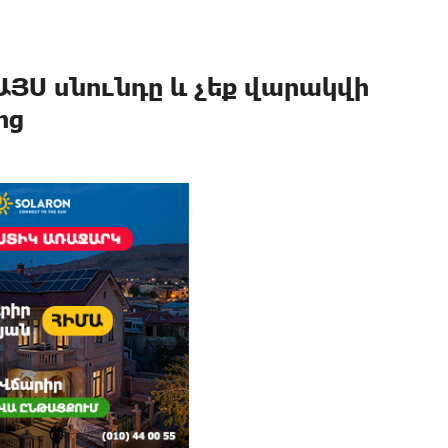
ԱՅՍ սնունդը և չեք վարակվի
ոց