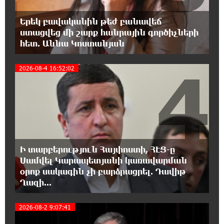
11:53:22 6-08-2026
Երեկ բավականին թեժ բանավեճ
Մի´ հանձնվիր թուրքական
ստացվեց մի շարք հանրային գործիչների
ողորմածությանը, պայքարիր մինչև վերջ.
հետ. Աննա Կոստանյան
Ավետիք Չալաբյանի ուղերձը կալանավայրից
4
2026-08-4 16:52:02
11:48:55 6-08-2026
«Չեմ վերադառնալու փաստաբանական
գործունեությանը»․ Արամ Վարդևանյան
11:43:15 6-08-2026
Հայաստանը կարիք ունի Ավետիք
Չալաբյանի նման խելացի, աշխատասեր և
Ի տարբերություն Հայփոստի, ՀԷՑ-ը
զարգացած մարդու. Արմեն Մանվելյան
Սամվել Կարապետյանի կառավարման
օրոք սակագին չի բարձրացրել. Դավիթ
11:39:05 6-08-2026
Ղազի...
Հիմա. Նարեկ Կարապետյանի ճեպազրույցը
2026-08-2 9:07:41
11:34:10 6-08-2026