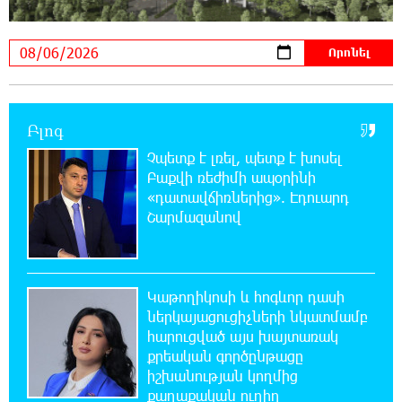
17:35:34 6-08-2026
Չպետք է լռել, պետք է խոսել Բաքվի ռեժիմի
ապօրինի «դատավճիռներից». Էդուարդ
Շարմազանով
Բլոգ
17:06:15 6-08-2026
Չպետք է լռել, պետք է խոսել
Սամվել Կարապետյանը «ամբողջ
Բաքվի ռեժիմի ապօրինի
հայության խայտառակություն» է անվանել
«դատավճիռներից». Էդուարդ
Ամենայն Հայոց Կաթողիկոսի նկատմամբ
Շարմազանով
դատավարությունը
17:00:30 6-08-2026
Մեր կրոնական զգացմունքների հետ խաղը
Կաթողիկոսի և հոգևոր դասի
ունենալու է հետևանքներ․ Նարեկ
ներկայացուցիչների նկատմամբ
Կարապետյան
հարուցված այս խայտառակ
քրեական գործընթացը
16:50:59 6-08-2026
իշխանության կողմից
Ռուսաստանի հետ խնդիրները պետք է
քաղաքական ուղիղ