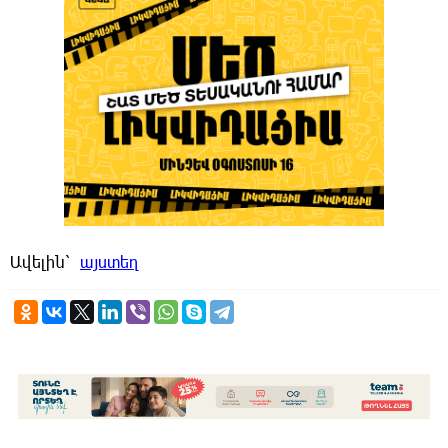
Ավելին՝
այստեղ