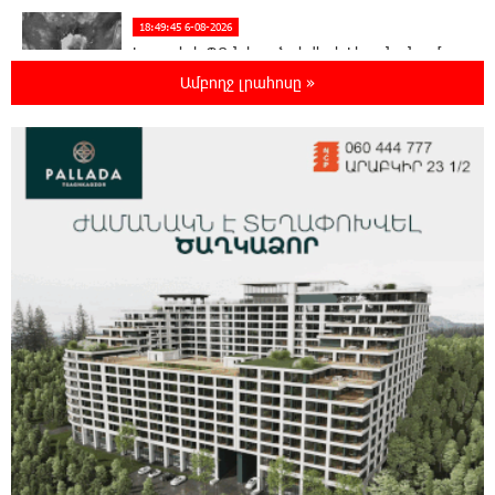
18:49:45 6-08-2026
Իսրայելի ՊԲ-ն հարձակվել է Լիբանանում
«Հըզբոլլահ»-ի հրամանատարական կետերի
Ամբողջ լրահոսը »
և պահեստների վրա
18:30:50 6-08-2026
«Ռեալ Մադրիդ»-ն ու «ՌԲ Լայպցիգը»
համաձայնության են եկել Յան Դիոմանդեի
տրանսֆերի վերաբերյալ
18:19:28 6-08-2026
Այսօրվա կառավարությունը ուսանողներին
առաջարկում է պահանջարկ չունեցող
մասնագիտություններ. Ատոմ Մխիթարյան
18:03:08 6-08-2026
Հայրենիքը փոքրանում է մեր աչքերի առաջ․
ազգային ողբերգություն է․ Ավետիք
Չալաբյան