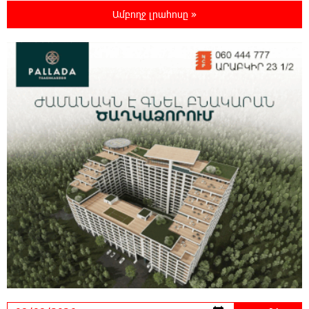
ՄԻՊ
Ամբողջ լրահոսը »
20:51:38 8-08-2026
Զելենսկին ու Վուչիչը քննարկել են
համագործակցությունն ընդլայնելու
հնարավորությունները
20:33:21 8-08-2026
Հրդեհի ահազանգ Սայաթ-Նովա
պողոտայում. շենքից տարհանվել է 5
բնակիչ
20:14:36 8-08-2026
Ճապոնական Յակիշիմե կերամիկայի
ցուցահանդեսը երկարաձգվել է մինչև
օգոստոսի 30-ը
19:55:28 8-08-2026
Որոնվում է նախաձեռնված քրեական