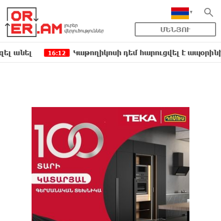
ՄԵՆՅՈՒ
լ
Կաթողիկոսի դեմ հարուցվել է ապօրինի քրեակ
16:12