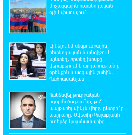
Իրանն ու Օմանը համաձայնեցրել են
միջազգային ուսանողական
Հորմուզի նեղուցով նոր երթուղու
օլիմպիադայում
կոորդինատները
22:35:49 5-08-2026
Կարենիսի Առաքելոց վանք, 5-րդ դար.
պաշտպանենք մեր եկեղեցին․ Մենուա
Լինելու եմ սկզբունքային,
Սողոմոնյան
հետևողական և անզիջում
այնտեղ, որտեղ խոսքը
վերաբերում է արդարությանը,
22:26:38 5-08-2026
օրենքին և ազգային շահին.
Tete A Tete նախագծի շրջանակներում
Նարեկ Կարապետյանը հարցազրույց է տվել
Ղահրամանյան
Մհեր Բաղդասարյանին
Հանձնվել թուրքական
22:17:04 5-08-2026
ողորմածությա՞նը, թե՞
Կեղծ էջով քաղաքացիներին առաջարկվում
պայքարել մինչև վերջ. ընտրի´ր
է մասնակցել խաղարկության․ զգուշացում
պայքարը. Ավետիք Չալաբյանի
ուղերձը կալանավայրից
21:59:34 5-08-2026