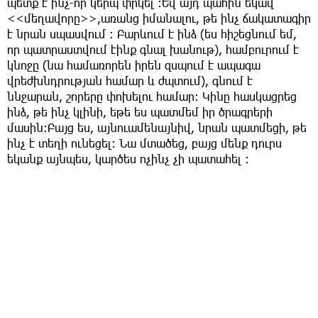
պետք է ինչ-որ կերպ փրկել ։Եվ այդ պահին եկավ
<<մեղավորը>>,առանց իմանալու, թե ինչ ճակատագիր
է նրան սպասվում ։ Բարևում է ինձ (ես հիշեցնում եմ,
որ պատրաստվում էինք գնալ խանութ), համբուրում է
կնոջը (նա համառորեն իրեն զսպում է ապագա
վրեժխնդրության համար և ժպտում), գնում է
ննջարան, շորերը փոխելու համար: Կինը հասկացրեց
ինձ, թե ինչ կլինի, եթե ես պատմեմ իր ծրագրերի
մասին:Բայց ես, այնուամենայնիվ, նրան պատմեցի, թե
ինչ է տեղի ունեցել: Նա մտածեց, բայց մենք դուրս
եկանք այնպես, կարծես ոչինչ չի պատահել ։