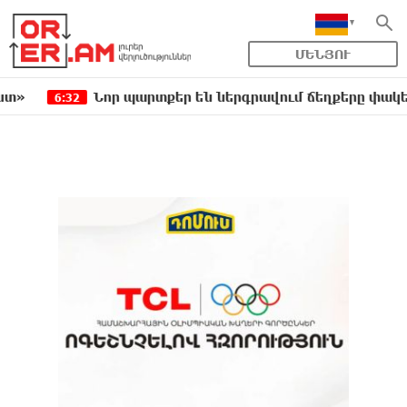
ՄԵՆՅՈՒ
Նոր պարտքեր են ներգրավում ճեղքերը փակելու համ
:32