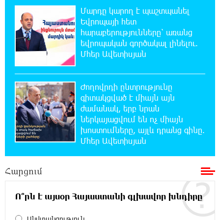
Հարավային Լիբանանում պայթյունի
Մարդը կարող է պաշտպանել
հետևանքով զոհվել է առնվազն երկու
Եվրոպայի հետ
իսրայելցի զինծառայող
հարաբերությունները՝ առանց
եվրոպական գործակալ լինելու.
21:39:45 5-08-2026
Մհեր Ավետիսյան
Բախվել են «Jeep»-ն ու «Ford»-ը. կա 4
վիրավոր
Ժողովրդի ընտրությունը
գիտակցված է միայն այն
21:30:30 5-08-2026
Խոշոր հրդեհ՝ Գավառի Արծվաքար
ժամանակ, երբ նրան
թաղամասի փայտի արտադրամասում.
ներկայացվում են ոչ միայն
վերջինն ամբողջությամբ վերածվել է մոխրի
խոստումները, այլև դրանց գինը.
Մհեր Ավետիսյան
21:11:08 5-08-2026
ԱՄՆ-ը հանել է Իրանի ԻՀՊԿ-ին առնչվող
Հարցում
երկու ինքնաթիռի և երեք
ավիաընկերության նկատմամբ պատժամիջոցները
Ո՞րն է այսօր Հայաստանի գլխավոր խնդիրը
20:53:48 5-08-2026
Անվտանգություն