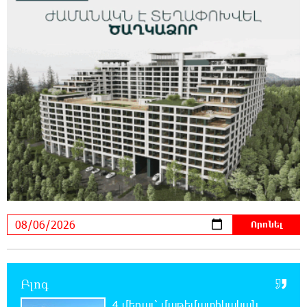
Եվրոպայի մայրաքաղաքները գրանցում են
շոգի նոր ռեկորդներ
22:54:16 5-08-2026
Զովունի-Եղվարդ ճանապարհին բախվել են
«Alfa Romeo»-ն և «Opel»-ը. կա վիրավոր
22:44:25 5-08-2026
Անունս տալուց առաջ գոնե լվացվեք․ Էդմոն
Մարուքյան
22:40:10 5-08-2026
Այսօր մենք ունենք մի իրավիճակ, երբ որ
բանտերը լիքն են քաղբանտարկյալներով,
նորերին բերելու համար, քանի որ տեղ չկա, հերթափոխով
հներին ուղարկում են տնային կալանքի․ Անահիտ
Ադամյան
Բլոգ
22:36:21 5-08-2026
4 մեդալ՝ մաթեմատիկական