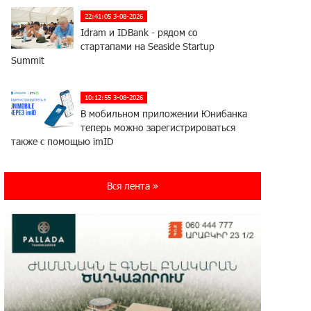
22:41:05 3-08-2026
Idram и IDBank - рядом со
стартапами на Seaside Startup
Summit
10:12:55 3-08-2026
В мобильном приложении Юнибанка
теперь можно зарегистрироваться
также с помощью imID
21:09:13 31-07-2026
Вся лента »
«Бесплатные бонусы в играх»:
IDBank предупреждает о
кибератаках на школьников
11:21:15 31-07-2026
ЕАЭС со временем будет
расширяться. Когда-нибудь это
поймёт и рядовой армянин, но будет уже поздно