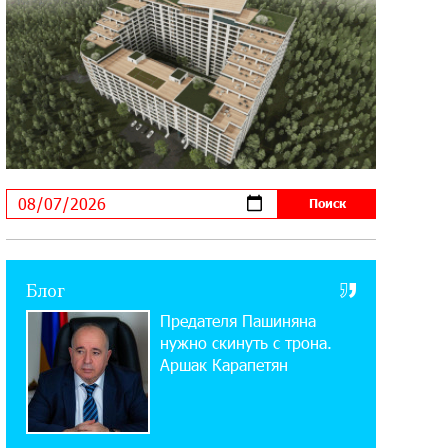
11:03:52 31-07-2026
Если Израиль использует тему
Геноцида армян против Эрдогана,
то что для него значит сам Геноцид?
17:16:14 30-07-2026
ВТБ (Армения): вклад «Стабильный»
— до 10% годовых и оформление в
мобильном приложении
17:03:49 30-07-2026
Блог
Платформа Rate.Trading на Seaside
Предателя Пашиняна
Startup Summit: IDBank представил
инновационное решение
нужно скинуть с трона.
Аршак Карапетян
14:44:13 29-07-2026
Состоялось открытие Khachaturian
Rooftop при поддержке IDBank