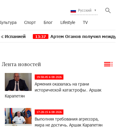
Русский
Культура
Спорт
Блог
Lifestyle
TV
й
Артем Оганов получил международную госпремию
13:37
Лента новостей
19:58:45 6-08-2026
Армения оказалась на грани
исторической катастрофы․ Аршак
Карапетян
17:28:15 6-08-2026
Выполняя требования агрессора,
мира не достичь. Аршак Карапетян