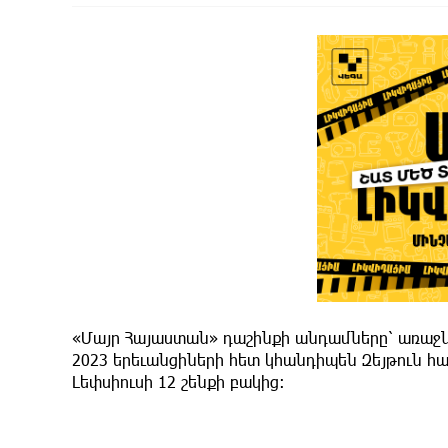
«Մայր Հայաստան» դաշինքի անդամները՝ առաջն
2023 երեւանցիների հետ կհանդիպեն Զեյթուն հա
Լեփսիուսի 12 շենքի բակից։