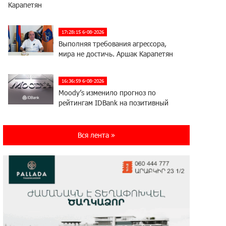
Карапетян
17:28:15 6-08-2026
Выполняя требования агрессора,
мира не достичь. Аршак Карапетян
16:36:59 6-08-2026
Moody’s изменило прогноз по
рейтингам IDBank на позитивный
17:22:07 5-08-2026
Вся лента »
IDBank представляет новую карту
Mastercard World с преимуществами
для путешествий и специальной акцией
14:56:06 5-08-2026
Ucom и FPWC обеспечат
круглосуточный мониторинг дикой
природы в Гнишике с помощью солнечной энергии