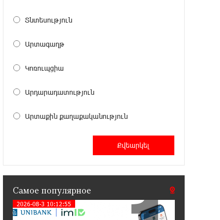
Аршак Карапетян
Տնտեսություն
17:52:29 25-07-2026
Бывший премьер-министр Словакии
Արտագաղթ
обратился к президенту страны с
просьбой содействовать освобождению армянских
Կոռուպցիա
заключенных, осужденных в Азербайджане
Արդարադատություն
12:17:04 23-07-2026
Против кого вооружается
Արտաքին քաղաքականություն
Азербайджан? Аршак Карапетян
12:04:45 23-07-2026
При поддержке Ucom в спортивной
школе Вайка установлена солнечная
электростанция мощностью 15 кВт
Самое популярное
2026-08-3 10:12:55
20:50:22 22-07-2026
Новые финансовые навыки на