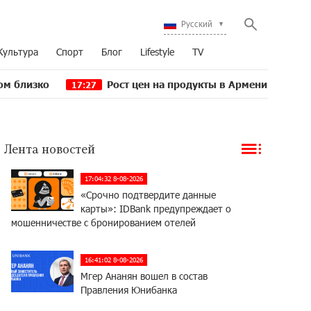
Русский
Культура
Спорт
Блог
Lifestyle
TV
Рост цен на продукты в Армении ускорился до 8,
17:27
Лента новостей
17:04:32 8-08-2026
«Срочно подтвердите данные
карты»: IDBank предупреждает о
мошенничестве с бронированием отелей
16:41:02 8-08-2026
Мгер Ананян вошел в состав
Правления Юнибанка