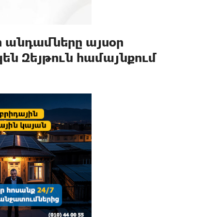
 անդամները այսօր
են Զեյթուն համայնքում