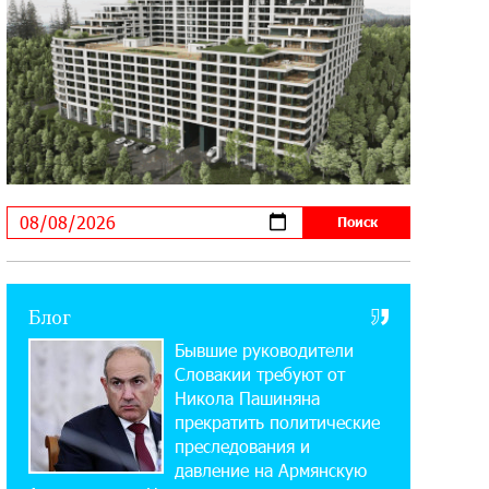
14:56:01 5-08-2026
Ucom и FPWC обеспечат
круглосуточный мониторинг дикой
природы в Гнишике с помощью солнечной энергии
22:41:05 3-08-2026
Idram и IDBank - рядом со
стартапами на Seaside Startup
Summit
10:12:55 3-08-2026
Блог
В мобильном приложении Юнибанка
Бывшие руководители
теперь можно зарегистрироваться
также с помощью imID
Словакии требуют от
Никола Пашиняна
прекратить политические
21:09:13 31-07-2026
преследования и
«Бесплатные бонусы в играх»:
давление на Армянскую
IDBank предупреждает о