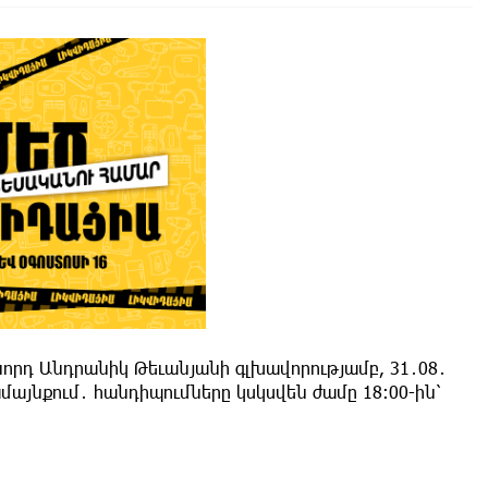
որդ Անդրանիկ Թեւանյանի գլխավորությամբ, 31․08․
մայնքում․ հանդիպումները կսկսվեն ժամը 18։00-ին՝