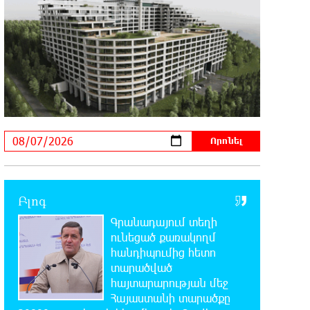
10:44:42 7-08-2026
«ՀայաՔվեն» կանգնած է Հայ
առաքելական եկեղեցու
պաշտպանության առաջնագծում
10:40:33 7-08-2026
«ՀայաՔվե»-ն խստորեն
դատապարտում է Գարեգին Բ-ի և
եպիսկոպոսների նկատմամբ քրեական
հետապնդումը
9:30:39 7-08-2026
Այսօր «Համահայկական ճակատ»
Բլոգ
կուսակցության ղեկավար, ՀՀ
Գրանադայում տեղի
Զինված ուժերի պահեստազորի փոխգնդապետ,
ունեցած քառակողմ
հետախուզական զորքերի սպա Արսեն
հանդիպումից հետո
Վարդանյանի ծննդյան տարեդարձն է
տարածված
հայտարարության մեջ
0:50:31 7-08-2026
Հայաստանի տարածքը
Օգոստոսի 7-ին, 10-ին, 11-ին, 12-ին