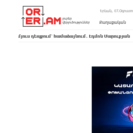
Երևան,
07.Օգոստո
Քաղաքական
 մյուս դեպքում՝ համաձայնում․ Էդմոն Մարուքյան
Ա
14:34