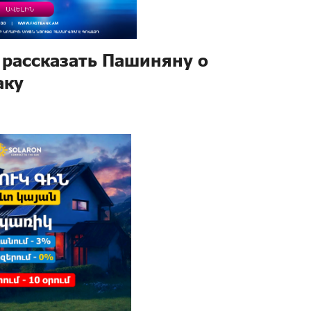
 рассказать Пашиняну о
аку