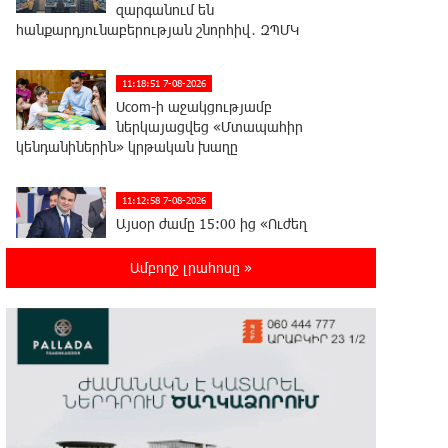
զարգանում են
հանքարդյունաբերության շնորհիվ․ ԶՊՄԿ
11:18:51 7-08-2026
Ucom-ի աջակցությամբ
ներկայացվեց «Մտապահիր
կենդանիներին» կրթական խաղը
11:12:58 7-08-2026
Այսօր ժամը 15:00 ից «Ուժեղ
Հայաստան»-ի պատգամավորները
կլքեն ԱԺ-ն և կշարժվեն դեպի Էջմիածին. Նարեկ
Ամբողջ լրահոսը »
Կարապետյան
11:06:57 7-08-2026
Այսօր ամոթի օր է, այսօր
Էջմիածնում դատում են Ամենայն
Հայոց Կաթողիկոսին․ Մարիաննա Ղահրամանյան