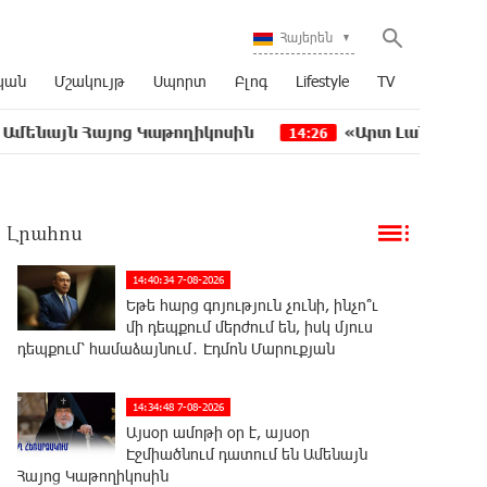
Հայերեն
կան
Մշակույթ
Սպորտ
Բլոգ
Lifestyle
TV
 Հայոց Կաթողիկոսին
«Արտ Լանչ»-ն արդեն Միացյ
14:26
Լրահոս
14:40:34 7-08-2026
Եթե հարց գոյություն չունի, ինչո՞ւ
մի դեպքում մերժում են, իսկ մյուս
դեպքում՝ համաձայնում․ Էդմոն Մարուքյան
14:34:48 7-08-2026
Այսօր ամոթի օր է, այսօր
Էջմիածնում դատում են Ամենայն
Հայոց Կաթողիկոսին