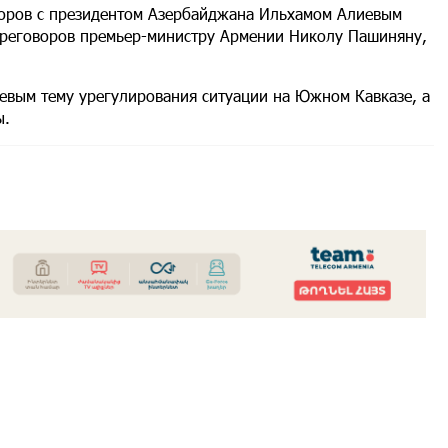
воров с президентом Азербайджана Ильхамом Алиевым
 переговоров премьер-министру Армении Николу Пашиняну,
иевым тему урегулирования ситуации на Южном Кавказе, а
ы.