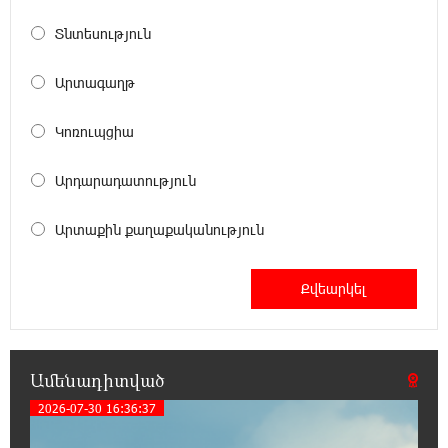
Tete A Tete նախագծի շրջանակներում
Նարեկ Կարապետյանը հարցազրույց է տվել
Տնտեսություն
Մհեր Բաղդասարյանին
Արտագաղթ
22:17:04 5-08-2026
Կեղծ էջով քաղաքացիներին առաջարկվում
Կոռուպցիա
է մասնակցել խաղարկության․ զգուշացում
Արդարադատություն
21:59:34 5-08-2026
Հարավային Լիբանանում պայթյունի
Արտաքին քաղաքականություն
հետևանքով զոհվել է առնվազն երկու
իսրայելցի զինծառայող
21:39:45 5-08-2026
Բախվել են «Jeep»-ն ու «Ford»-ը. կա 4
վիրավոր
Ամենադիտված
2026-07-30 16:36:37
21:30:30 5-08-2026
Խոշոր հրդեհ՝ Գավառի Արծվաքար