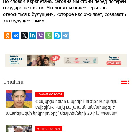
По словам Карапетяна, сегодня мы стоим перед потерей
государственности. Мы должны более серьезно
относиться к будущему, которое нас ожидает, создавать
это будущее самим.
Լրահոս
10:01:48 6-08-2026
«Հայկիցս հետո ապրելու ուժ թոռնիկներս
տվեցին». Հայկ Լալայանն անմահացել է
պատերազմի երկրորդ օրը՝ սեպտեմբերի 28-ին. «Փաստ»
9:34:35 6-08-2026