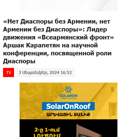
«Нет Диаспоры без Армении, нет
Армении без Диаспоры»։ Лидер
движения «Всеармянский фронт»
Аршак Карапетян на научной
конференции, посвященной роли
Диаспоры
TV
3 Սեպտեմբեր, 2024 16:52