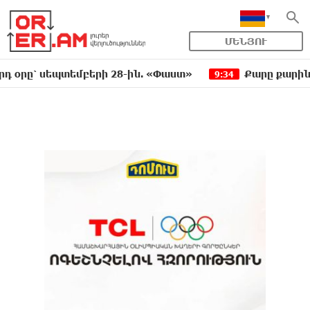
ՄԵՆՅՈՒ
 սեպտեմբերի 28-ին. «Փաստ»
Քարը քարին չեն թ
9:34