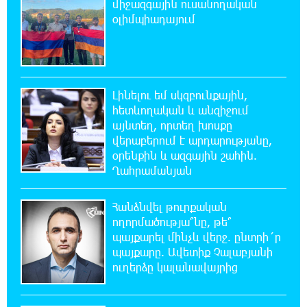
միջազգային ուսանողական
Օգոստոսի 6-ին, 7-ին, 10-ին, 11-ին, 12-ին և
13-ին հարյուրավոր հասցեներում լույս չի
օլիմպիադայում
լինելու
23:31:16 5-08-2026
Ջուր հավաքեք․ բազմաթիվ հասցեներում
Լինելու եմ սկզբունքային,
ջուր չի լինելու
հետևողական և անզիջում
այնտեղ, որտեղ խոսքը
23:13:33 5-08-2026
վերաբերում է արդարությանը,
Եվրոպայի մայրաքաղաքները գրանցում են
օրենքին և ազգային շահին.
շոգի նոր ռեկորդներ
Ղահրամանյան
22:54:16 5-08-2026
Հանձնվել թուրքական
Զովունի-Եղվարդ ճանապարհին բախվել են
ողորմածությա՞նը, թե՞
«Alfa Romeo»-ն և «Opel»-ը. կա վիրավոր
պայքարել մինչև վերջ. ընտրի´ր
պայքարը. Ավետիք Չալաբյանի
ուղերձը կալանավայրից
22:44:25 5-08-2026
Անունս տալուց առաջ գոնե լվացվեք․ Էդմոն
Մարուքյան