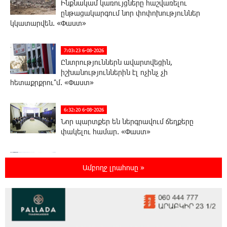
Ինքնակամ կառույցները հաշվառելու
ընթացակարգում նոր փոփոխություններ
կկատարվեն. «Փաստ»
7:03:23 6-08-2026
Ընտրություններն ավարտվեցին,
իշխանություններին էլ ոչինչ չի
հետաքրքրու՞մ. «Փաստ»
6:32:20 6-08-2026
Նոր պարտքեր են ներգրավում ճեղքերը
փակելու համար. «Փաստ»
6:01:15 6-08-2026
Ամբողջ լրահոսը »
Անհավասարակշռության և նոր
կախվածության վտանգները. «Փաստ»
0:57:28 6-08-2026
Ես հավատում եմ, որ «Արարարտ-