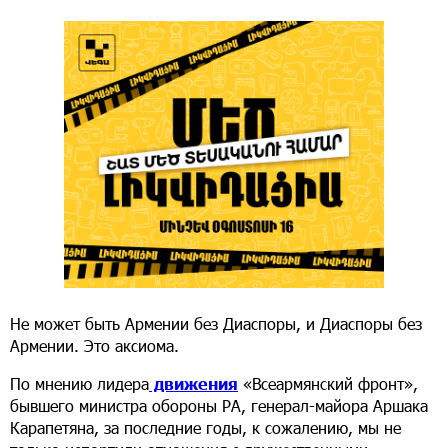
Не может быть Армении без Диаспоры, и Диаспоры без
Армении. Это аксиома.
По мнению лидера
движения
«Всеармянский фронт»,
бывшего министра обороны РА, генерал-майора Аршака
Карапетяна, за последние годы, к сожалению, мы не