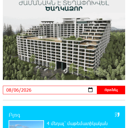
Արմենիան» ունակ է անցնել որակավորման
վերջին փուլ. Բերեզովսկի
0:39:46 6-08-2026
Գերմանիայում ահաբեկչության գործով
քննություն է սկսվել Լայպցիգի
օդանավակայանում պայթուցիկով անօդաչու սարք
հայտնաբերելուց հետո
0:20:46 6-08-2026
Իրազեկում․ գործարկվելու է էլեկտրական
շչակ
0:03:57 6-08-2026
37 թիվն է. վաղը զանգը հնչելու է նույնիսկ
կատակ անողների համար. Մենուա
Սողոմոնյան
Բլոգ
4 մեդալ՝ մաթեմատիկական
23:50:47 5-08-2026