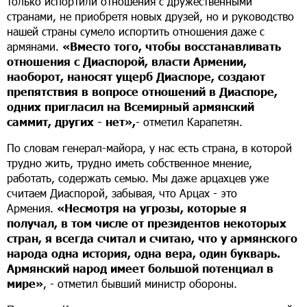
только испортили отношения с дружественными
странами, не приобретя новых друзей, но и руководство
нашей страны сумело испортить отношения даже с
армянами.
«Вместо того, чтобы восстанавливать
отношения с Диаспорой, власти Армении,
наоборот, наносят ущерб Диаспоре, создают
препятствия в вопросе отношений в Диаспоре,
одних пригласил на Всемирный армянский
саммит, других - нет»,
- отметил Карапетян.
По словам генерал-майора, у нас есть страна, в которой
трудно жить, трудно иметь собственное мнение,
работать, содержать семью. Мы даже арцахцев уже
считаем Диаспорой, забывая, что Арцах - это
Армения.
«Несмотря на угрозы, которые я
получал, в том числе от президентов некоторых
стран, я всегда считал и считаю, что у армянского
народа одна история, одна вера, один букварь.
Армянский народ имеет большой потенциал в
мире»
, - отметил бывший министр обороны.