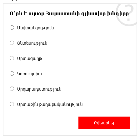
ուկրաինական 360 անօդաչու թռչող սարք
Ո՞րն է այսօր Հայաստանի գլխավոր խնդիրը
23:20:45 8-08-2026
Օգոստոսի 10-ին, 11-ին, 12-ին, 13-ին, 14-ին,
Անվտանգություն
17-ին, 18-ին և 20-ին հարյուրավոր
հասցեներում լույս չի լինելու
Տնտեսություն
23:01:57 8-08-2026
Արտագաղթ
Ողբերգական դեպք՝ Երևանում․ Կիևյան
կամրջի տակ հայտնաբերվել է տղամարդու
Կոռուպցիա
մարմին
Արդարադատություն
22:43:21 8-08-2026
Ադրբեջանի Սարով գյուղում տանը 18-ամյա
Արտաքին քաղաքականություն
աղջկա դի է հայտնաբերվել
22:25:11 8-08-2026
Հայհիդրոմետի տնօրենը գրել է