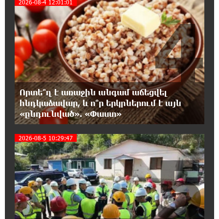
2026-08-4 12:01:01
4
19:37:10 8-08-2026
Փաշինյանն ու Թրամփը հեռախոսազրույց
են ունեցել
19:19:12 8-08-2026
Չհանե´ս խաչդ, Հայաստան աշխարհ․ Ուժեղ
Հայաստան
Որտե՞ղ է առաջին անգամ աճեցվել
հնդկաձավար, և ո՞ր երկրներում է այն
19:18:03 8-08-2026
«ընդունված». «Փաստ»
Սիցիլիայի օդանավակայանը փակվել է
Էթնա հրաբխի ժայթքման պատճառով
2026-08-5 10:29:47
5
19:16:13 8-08-2026
Հետվճարի փոխարեն՝ արժանապատիվ և
ֆիքսված թոշակ․ ինչու է գործող
համակարգը սոցիալական անարդարության խնդիր
ստեղծում. Հրայր Կամենդատյան