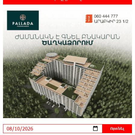
9:27:19 10-08-2026
Պատասխանատվության և առաջնային
նպատակի՝ մեր բոլորի երազած ուժեղ
Հայաստանի մասին. Արամ Վարդևանյան
22:45:13 9-08-2026
Կոչ` Նիկոլ Փաշինյանին. չեղարկե՛ք
«Թրամփի ուղի» հայաստանակործան
ադրբեջանա-թուրքական ծրագիրը. Խաչիկ Ասրյան
19:45:21 9-08-2026
«Երբ Եկեղեցու ինքնավարությունը դառնում
է քրեական գործ»․ Լիլիա Շուշանյան
15:25:49 9-08-2026
Կաթողիկոսի դատը. Ինչո՞ւ է ՌԴ-ն
սահմանափակումներ կիրառել․ ԵԱՏՄ
կոլապսը. Էդմոն Մարուքյան