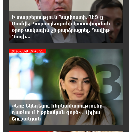
20:51:38 8-08-2026
Զելենսկին ու Վուչիչը քննարկել են
Ի տարբերություն Հայփոստի, ՀԷՑ-ը
համագործակցությունն ընդլայնելու
Սամվել Կարապետյանի կառավարման
հնարավորությունները
օրոք սակագին չի բարձրացրել. Դավիթ
Ղազի...
20:33:21 8-08-2026
Հրդեհի ահազանգ Սայաթ-Նովա
2026-08-9 19:45:21
3
պողոտայում. շենքից տարհանվել է 5
բնակիչ
20:14:36 8-08-2026
Ճապոնական Յակիշիմե կերամիկայի
ցուցահանդեսը երկարաձգվել է մինչև
օգոստոսի 30-ը
«Երբ Եկեղեցու ինքնավարությունը
դառնում է քրեական գործ»․ Լիլիա
19:55:28 8-08-2026
Որոնվում է նախաձեռնված քրեական
Շուշանյան
վարույթի շրջանակներում