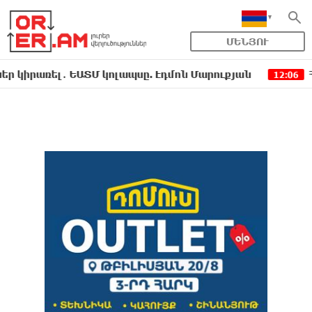
ՄԵՆՅՈՒ
ռել․ ԵԱՏՄ կոլապսը. Էդմոն Մարուքյան
Հեշտ չէ
12:06