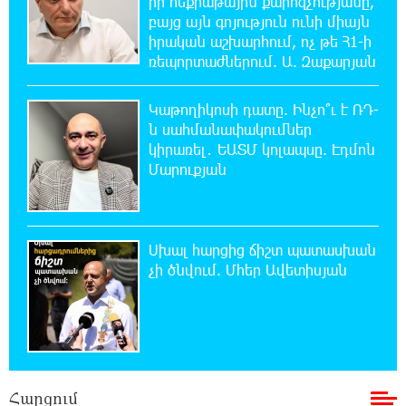
իր հեքիաթային քարոզչությանը,
1:00:08 9-08-2026
բայց այն գոյություն ունի միայն
Օգոստոսի 10-ից 13-ը գազանջատումներ են
իրական աշխարհում, ոչ թե Հ1-ի
սպասվում
ռեպորտաժներում. Ա. Զաքարյան
0:42:48 9-08-2026
Կաթողիկոսի դատը. Ինչո՞ւ է ՌԴ-
Գերմանիայում ցույց է անցկացվել Մերցի
ն սահմանափակումներ
կառավարության դեմ
կիրառել․ ԵԱՏՄ կոլապսը. Էդմոն
Մարուքյան
0:25:00 9-08-2026
Մոդին համաշխարհային ռեկորդ է
սահմանել. 303 միլիոն դիտում՝ 24 ժամում
Սխալ հարցից ճիշտ պատասխան
չի ծնվում. Մհեր Ավետիսյան
23:58:58 8-08-2026
23-ամյա ուսանողի մշակած հավելվածը
հարավկորեական App Store-ում շրջանցել է
նույնիսկ Google Maps-ը
23:39:22 8-08-2026
Ռուսաստանի տարածքում ոչնչացվել է
Հարցում