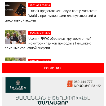
17:22:07 5-08-2026
IDBank представляет новую карту Mastercard
World с преимуществами для путешествий и
специальной акцией
14:56:06 5-08-2026
Ucom и FPWC обеспечат круглосуточный
мониторинг дикой природы в Гнишике с
помощью солнечной энергии
14:56:01 5-08-2026
Ucom и FPWC обеспечат круглосуточный
Вся лента »
мониторинг дикой природы в Гнишике с
помощью солнечной энергии
22:41:05 3-08-2026
Idram и IDBank - рядом со стартапами на
Seaside Startup Summit