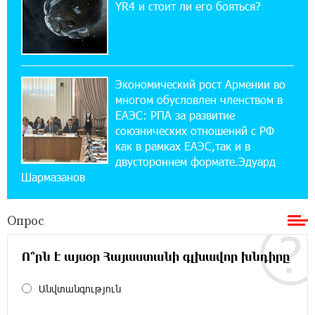
12:04:53 28-07-2026
YR4 и стоит ли его бояться?
Обновленный Центр продаж и обслуживания
Ucom открылся по адресу ул. Шаумяна, 24/2
в Арарате
Экономический рост Армении во
22:28:49 27-07-2026
многом обусловлен членством в
Никогда Нагорный Карабах не был в составе
независимого Азербайджана. Аршак
ЕАЭС: РПА за развитие
Карапетян
союзнических отношений с РФ
как в рамках ЕАЭС,так и в
двустороннем формате.Эдуард
17:52:29 25-07-2026
Шармазанов
Бывший премьер-министр Словакии
обратился к президенту страны с просьбой
содействовать освобождению армянских заключенных,
Опрос
осужденных в Азербайджане
Ո՞րն է այսօր Հայաստանի գլխավոր խնդիրը
12:17:04 23-07-2026
Против кого вооружается Азербайджан?
Անվտանգություն
Аршак Карапетян