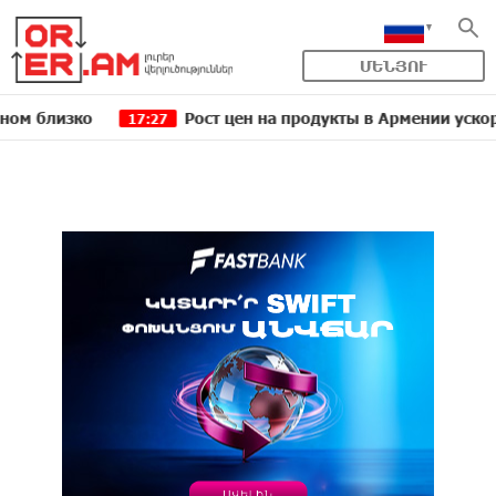
ՄԵՆՅՈՒ
изко
Рост цен на продукты в Армении ускорился д
17:27