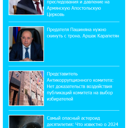
преследования и давление на
17:16:14 30-07-2026
Армянскую Апостольскую
ВТБ (Армения): вклад «Стабильный» — до
Церковь
10% годовых и оформление в мобильном
приложении
Предателя Пашиняна нужно
скинуть с трона. Аршак Карапетян
17:03:49 30-07-2026
Платформа Rate.Trading на Seaside Startup
Summit: IDBank представил инновационное
решение
Представитель
14:44:13 29-07-2026
Антикоррупционного комитета:
Состоялось открытие Khachaturian Rooftop
при поддержке IDBank
Нет доказательств воздействия
публикаций комитета на выбор
избирателей
18:38:18 28-07-2026
Пашинян ты упустил свой шанс уйти
спокойно. Аршак Карапетян
Самый опасный астероид
десятилетия: Что известно о 2024