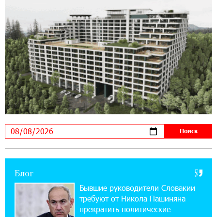
10:12:55 3-08-2026
В мобильном приложении Юнибанка теперь
можно зарегистрироваться также с помощью
imID
21:09:13 31-07-2026
«Бесплатные бонусы в играх»: IDBank
предупреждает о кибератаках на школьников
11:21:15 31-07-2026
ЕАЭС со временем будет расширяться. Когда-
нибудь это поймёт и рядовой армянин, но
будет уже поздно
Блог
11:03:52 31-07-2026
Если Израиль использует тему Геноцида
Бывшие руководители Словакии
армян против Эрдогана, то что для него
требуют от Никола Пашиняна
значит сам Геноцид?
прекратить политические