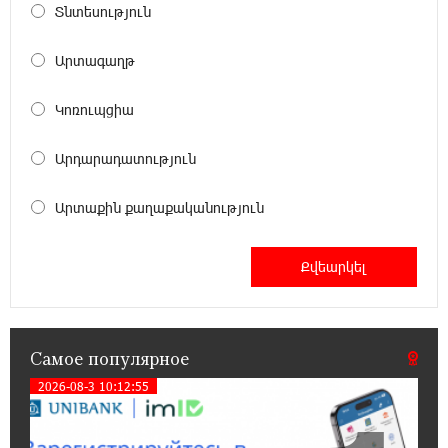
Տնտեսություն
12:04:45 23-07-2026
При поддержке Ucom в спортивной школе
Արտագաղթ
Вайка установлена солнечная
электростанция мощностью 15 кВт
Կոռուպցիա
20:50:22 22-07-2026
Արդարադատություն
Новые финансовые навыки на «Давидбекских
играх»: Idram&IDBank
Արտաքին քաղաքականություն
11:25:48 21-07-2026
Кругом война. А вас вводят в заблуждение.
Аршак Карапетян
16:32:52 20-07-2026
Самое популярное
Центр продаж и обслуживания Ucom в
Егварде возобновил работу по новому адресу
2026-08-3 10:12:55
— ул. Ереванян, 3/47