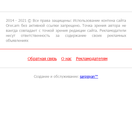
Глава МИД Иордании: Подписание мирного
соглашения между Арменией и
Азербайджаном близко
2014 - 2021 © Все права защищены: Использование контена сайта
Orer.am без активной ссылки запрещено. Точка зрения автора не
ваегда совпадает с точкой зрения редакции сайта. Рекламодатели
17:27:13 8-07-2026
несут ответственность за содержание своих рекламных
объявлениях
Рост цен на продукты в Армении ускорился
до 8,6%: ЕАБР
Обратная связь
О нас
Рекламодателям
17:24:27 8-07-2026
Idram - главный партнер ежегодной
конференции «На пути к осознанному
Создание и обслуживание:
sargssyan™
воспитанию детей 2026»
16:39:41 8-07-2026
Трамп: США больше не намерены вести
торговлю с Испанией
13:37:14 8-07-2026