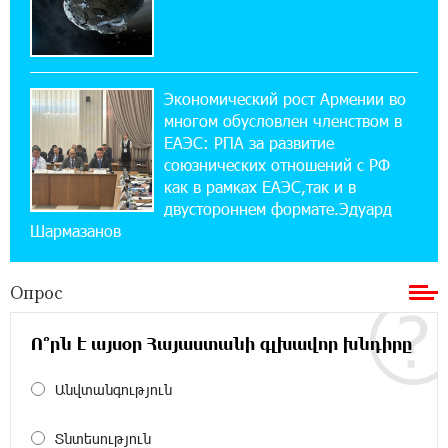
14:44:13 29-07-2026
Состоялось открытие Khachaturian Rooftop
при поддержке IDBank
Экономический рост Армении во
18:38:18 28-07-2026
многом обусловлен членством в
Пашинян ты упустил свой шанс уйти
спокойно. Аршак Карапетян
ЕАЭС: РПА за развитие
союзнических отношений с РФ
как в рамках ЕАЭС,так и в
12:04:53 28-07-2026
двустороннем формате.Эдуард
Обновленный Центр продаж и обслуживания
Шармазанов
Ucom открылся по адресу ул. Шаумяна, 24/2
в Арарате
Опрос
22:28:49 27-07-2026
Никогда Нагорный Карабах не был в составе
Ո՞րն է այսօր Հայաստանի գլխավոր խնդիրը
независимого Азербайджана. Аршак
Карапетян
Անվտանգություն
17:52:29 25-07-2026
Տնտեսություն