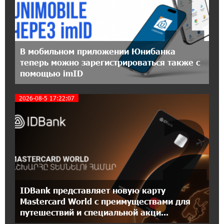
1
Кругом война. А вас вводят в заблуждение.
Аршак Карапетян
16:32:52 20-07-2026
В мобильном приложении Юнибанка
Центр продаж и обслуживания Ucom в
Егварде возобновил работу по новому адресу
теперь можно зарегистрироваться также с
— ул. Ереванян, 3/47
помощью imID
2026-08-5 17:22:07
15:44:07 17-07-2026
2
До 25% idcoin-ов при покупке авиабилетов
Flyone: Idram&IDBank
11:30:15 17-07-2026
Ucom и Microsoft Innovation Center помогают
школьникам развивать навыки
кибербезопасности
IDBank представляет новую карту
Mastercard World с преимуществами для
12:55:34 16-07-2026
путешествий и специальной акци...
При поддержке Ucom в Шенаване