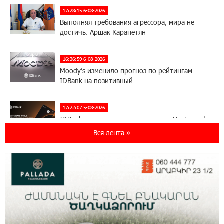
17:28:15 6-08-2026
Выполняя требования агрессора, мира не
достичь. Аршак Карапетян
16:36:59 6-08-2026
Moody’s изменило прогноз по рейтингам
IDBank на позитивный
17:22:07 5-08-2026
IDBank представляет новую карту Mastercard
World с преимуществами для путешествий и
Вся лента »
специальной акцией
14:56:06 5-08-2026
Ucom и FPWC обеспечат круглосуточный
мониторинг дикой природы в Гнишике с
помощью солнечной энергии