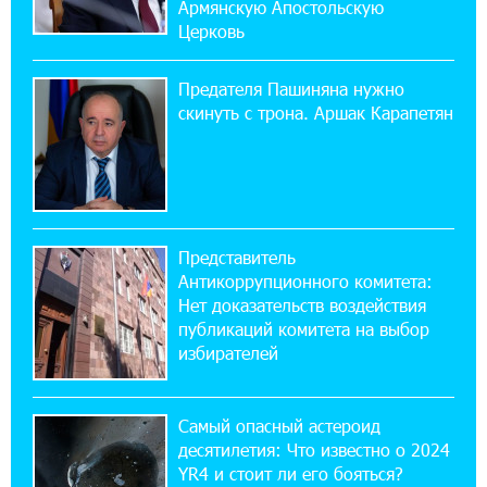
ЕАЭС со временем будет расширяться. Когда-
Армянскую Апостольскую
нибудь это поймёт и рядовой армянин, но
Церковь
будет уже поздно
Предателя Пашиняна нужно
11:03:52 31-07-2026
скинуть с трона. Аршак Карапетян
Если Израиль использует тему Геноцида
армян против Эрдогана, то что для него
значит сам Геноцид?
17:16:14 30-07-2026
Представитель
ВТБ (Армения): вклад «Стабильный» — до
Антикоррупционного комитета:
10% годовых и оформление в мобильном
приложении
Нет доказательств воздействия
публикаций комитета на выбор
избирателей
17:03:49 30-07-2026
Платформа Rate.Trading на Seaside Startup
Summit: IDBank представил инновационное
Самый опасный астероид
решение
десятилетия: Что известно о 2024
YR4 и стоит ли его бояться?