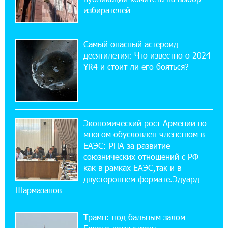
избирателей
22:28:49 27-07-2026
Никогда Нагорный Карабах не был в составе
Самый опасный астероид
независимого Азербайджана. Аршак
десятилетия: Что известно о 2024
Карапетян
YR4 и стоит ли его бояться?
17:52:29 25-07-2026
Бывший премьер-министр Словакии
обратился к президенту страны с просьбой
содействовать освобождению армянских заключенных,
Экономический рост Армении во
осужденных в Азербайджане
многом обусловлен членством в
ЕАЭС: РПА за развитие
союзнических отношений с РФ
12:17:04 23-07-2026
как в рамках ЕАЭС,так и в
Против кого вооружается Азербайджан?
Аршак Карапетян
двустороннем формате.Эдуард
Шармазанов
12:04:45 23-07-2026
Трамп: под бальным залом
При поддержке Ucom в спортивной школе
Вайка установлена солнечная