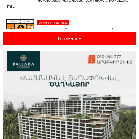
imID
21:09:13 31-07-2026
«Бесплатные бонусы в играх»: IDBank
предупреждает о кибератаках на школьников
Вся лента »
11:21:15 31-07-2026
ЕАЭС со временем будет расширяться. Когда-
нибудь это поймёт и рядовой армянин, но
будет уже поздно
11:03:52 31-07-2026
Если Израиль использует тему Геноцида
армян против Эрдогана, то что для него
значит сам Геноцид?
17:16:14 30-07-2026
ВТБ (Армения): вклад «Стабильный» — до
10% годовых и оформление в мобильном