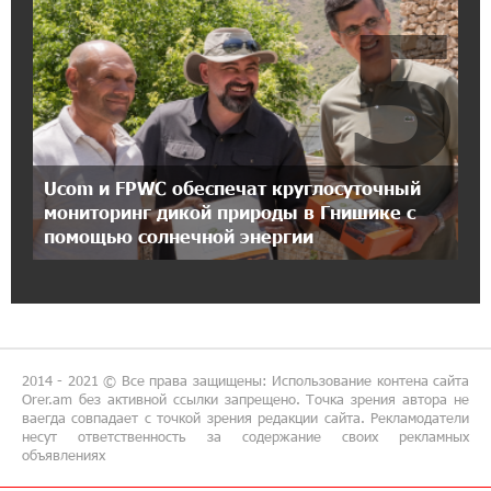
5
17:27:13 8-07-2026
Рост цен на продукты в Армении ускорился
до 8,6%: ЕАБР
17:24:27 8-07-2026
Ucom и FPWC обеспечат круглосуточный
Idram - главный партнер ежегодной
конференции «На пути к осознанному
мониторинг дикой природы в Гнишике с
воспитанию детей 2026»
помощью солнечной энергии
16:39:41 8-07-2026
Трамп: США больше не намерены вести
торговлю с Испанией
2014 - 2021 © Все права защищены: Использование контена сайта
13:37:14 8-07-2026
Orer.am без активной ссылки запрещено. Точка зрения автора не
ваегда совпадает с точкой зрения редакции сайта. Рекламодатели
Артем Оганов получил международную
несут ответственность за содержание своих рекламных
госпремию Китая в области науки и техники
объявлениях
— лично от Си Цзиньпиня