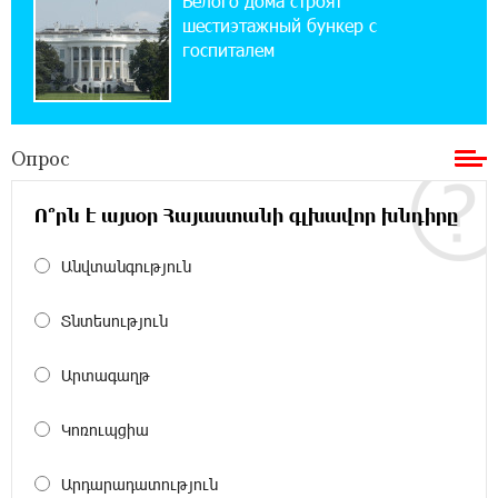
Белого дома строят
электростанция мощностью 15 кВт
шестиэтажный бункер с
госпиталем
20:50:22 22-07-2026
Новые финансовые навыки на «Давидбекских
играх»: Idram&IDBank
Опрос
11:25:48 21-07-2026
Ո՞րն է այսօր Հայաստանի գլխավոր խնդիրը
Кругом война. А вас вводят в заблуждение.
Аршак Карапетян
Անվտանգություն
16:32:52 20-07-2026
Տնտեսություն
Центр продаж и обслуживания Ucom в
Егварде возобновил работу по новому адресу
— ул. Ереванян, 3/47
Արտագաղթ
15:44:07 17-07-2026
Կոռուպցիա
До 25% idcoin-ов при покупке авиабилетов
Flyone: Idram&IDBank
Արդարադատություն