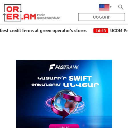
ՄԵՆՅՈՒ
it terms at green operator's stores
UCOM Provided tec
16:43