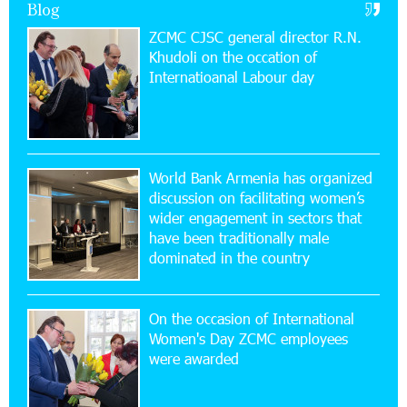
Blog
11:59:57 28-07-2026
ZCMC CJSC general director R.N.
Ucom’s Sales and Service Center Reopens at
Khudoli on the օccation of
24/2 Shahumyan Street in Ararat
Internatioanal Labour day
19:04:38 23-07-2026
Scholarship recipients of the “Armenian
Virtuosos” Program participated in the Järvi
Academy and Pärnu Music Festival in Estonia, representing
World Bank Armenia has organized
Armenia on the international stage
discussion on facilitating women’s
wider engagement in sectors that
11:53:39 23-07-2026
have been traditionally male
Ucom Supports the Installation of a 15 kW Solar
dominated in the country
Power Plant at the Vayk Sports School
On the occasion of International
20:56:14 22-07-2026
Women's Day ZCMC employees
New Financial Skills at the Davidbek Games:
were awarded
Idram&IDBank