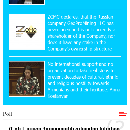
17:52:52 20-07-2026
CashIn Services at AraratBank ATMs: Fast,
Simple, and Secure
ZCMC declares, that the Russian
company GeoProMining LLC has
never been and is not currently a
16:29:04 20-07-2026
shareholder of the Company, nor
Ucom Sales and Service Center Reopens at 3/47
Yerevanyan Street in Yeghvard
does it have any stake in the
Company's ownership structure
15:47:47 17-07-2026
No international support and no
Up to 25% idcoin when purchasing Flyone flight
tickets: Idram&IDBank
organization to take real steps to
prevent decades of cultural, ethnic
and religious hostility towards
15:10:21 17-07-2026
Armenians and their heritage. Anna
Converse Bank Named Armenia’s Best Digital
Kostanyan
Bank for Consumers by Euromoney
Poll
11:36:50 17-07-2026
Ucom and Microsoft Innovation Center Help
School Students Build Cybersecurity Skills
Ո՞րն է այսօր Հայաստանի գլխավոր խնդիրը