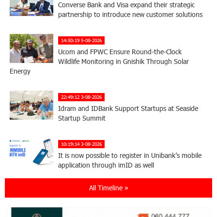
Converse Bank and Visa expand their strategic
partnership to introduce new customer solutions
14:50:19 5-08-2026
Ucom and FPWC Ensure Round-the-Clock
Wildlife Monitoring in Gnishik Through Solar
Energy
22:49:12 3-08-2026
Idram and IDBank Support Startups at Seaside
Startup Summit
10:19:14 3-08-2026
It is now possible to register in Unibank’s mobile
application through imID as well
All Timeline »
21:13:05 31-07-2026
“Free In-Game Bonuses”: IDBank Warns About
Cyberattacks Targeting Schoolchildren