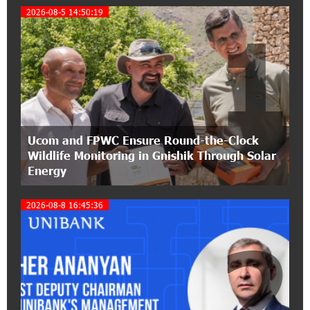
My Forest Armenia is a beneficiary of the "Power
2026-08-5 14:50:19
1
of One Dram" initiative in July
12:53:12 11-07-2026
Become a Unibank shareholder and benefit from
an attractive investment opportunity
21:50:45 9-07-2026
Ucom and FPWC Ensure Round-the-Clock
IDBank warns of scam calls impersonating
Wildlife Monitoring in Gnishik Through Solar
pension funds
Energy
15:47:51 9-07-2026
2026-08-8 16:45:36
A little corner of France in Hrazdan, with the
partnership of Converse SME
2
17:31:55 8-07-2026
Idram is the general partner of the "Towards
Conscious Parenting 2026" annual conference