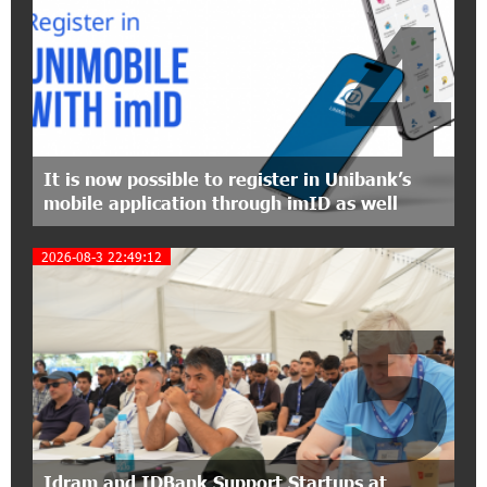
4
15:09:48 3-07-2026
EBRD to Launch AMD 5 Billion Floating-Rate
Bond Offering in Armenia
20:20:40 2-07-2026
Three-day Financial Literacy Course at the FAST
Foundation’s AI Camp: Idram&IDBank
It is now possible to register in Unibank’s
mobile application through imID as well
15:30:10 2-07-2026
Coffee, a Break, and Up to 10% idcoin with
2026-08-3 22:49:12
Idram&IDBank
5
12:40:36 2-07-2026
Ucom Introduces the New uMix 5000 Regional
Package: 3 Services for Just AMD 5,000 per
Month
11:55:53 2-07-2026
"Monaco glamour, Vegas energy, Macau prestige
Idram and IDBank Support Startups at