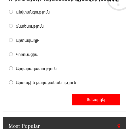
Անվտանգություն
12:45:18 16-07-2026
Ucom Supports Installation of 10 kW Solar Plant
in Shenavan, Lori
Տնտեսություն
20:34:31 14-07-2026
Արտագաղթ
Unibank to Raffle a Trip to Italy
Կոռուպցիա
18:00:34 13-07-2026
Արդարադատություն
Customer Appreciation Day in Vanadzor: IDBank
Արտաքին քաղաքականություն
11:41:23 13-07-2026
Haik Kazazyan to Perform Khachaturian’s Violin
Concerto at the Closing Concert of the Madeira
Classical Orchestra’s 2025/2026 Season
Most Popular
14:33:36 11-07-2026