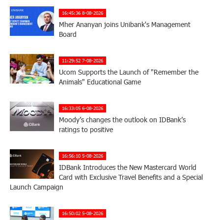
16:45:36 8-08-2026
Mher Ananyan joins Unibank's Management
Board
11:29:52 7-08-2026
Ucom Supports the Launch of "Remember the
Animals" Educational Game
16:33:05 6-08-2026
Moody’s changes the outlook on IDBank’s
ratings to positive
16:56:10 5-08-2026
IDBank Introduces the New Mastercard World
Card with Exclusive Travel Benefits and a Special
Launch Campaign
16:50:02 5-08-2026