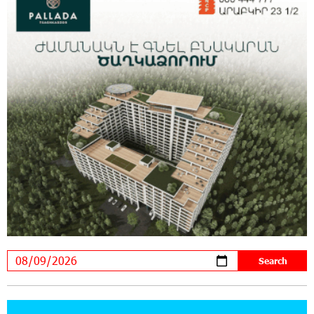
20:34:54 31-07-2026
Moody's affirms Converse Bank's ratings and
changes outlook to positive from stable
18:11:09 31-07-2026
New Achievements in Europe: "Armenian
Virtuosos" Scholarship Recipients Embark on
Educational Trips to Prestigious Music Academies
16:54:53 30-07-2026
Rate.Trading Platform at Seaside Startup
Summit: IDBank Introduces an Innovative
Solution
14:34:49 29-07-2026
Khachaturian Rooftop Grand Opening
Supported by IDBank