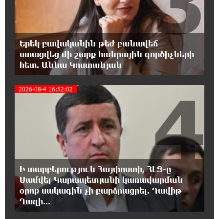
3
19:25:15 6-08-2026
ՌԴ-ն պատրաստ է շարունակել Հայաստանի
երկաթուղիների կոնցեսիոն կառավարումը.
Օվերչուկ
Երեկ բավականին թեժ բանավեճ
ստացվեց մի շարք հանրային գործիչների
հետ. Աննա Կոստանյան
19:07:40 6-08-2026
Հայաստանի բնակչության թիվը շուրջ 7
4
հազարով ավելացել է
2026-08-4 16:52:02
18:49:45 6-08-2026
Իսրայելի ՊԲ-ն հարձակվել է Լիբանանում
«Հըզբոլլահ»-ի հրամանատարական կետերի
և պահեստների վրա
Ի տարբերություն Հայփոստի, ՀԷՑ-ը
18:30:50 6-08-2026
Սամվել Կարապետյանի կառավարման
«Ռեալ Մադրիդ»-ն ու «ՌԲ Լայպցիգը»
օրոք սակագին չի բարձրացրել. Դավիթ
համաձայնության են եկել Յան Դիոմանդեի
տրանսֆերի վերաբերյալ
Ղազի...