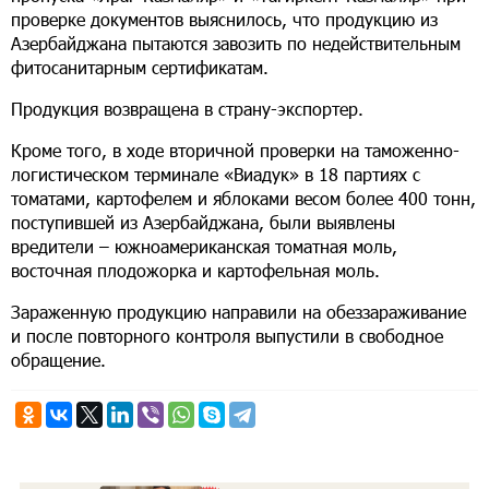
проверке документов выяснилось, что продукцию из
Азербайджана пытаются завозить по недействительным
фитосанитарным сертификатам.
Продукция возвращена в страну-экспортер.
Кроме того, в ходе вторичной проверки на таможенно-
логистическом терминале «Виадук» в 18 партиях с
томатами, картофелем и яблоками весом более 400 тонн,
поступившей из Азербайджана, были выявлены
вредители – южноамериканская томатная моль,
восточная плодожорка и картофельная моль.
Зараженную продукцию направили на обеззараживание
и после повторного контроля выпустили в свободное
обращение.