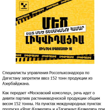
Специалисты управления Россельхознадзора по
Дагестану запретили ввоз 152 тонн продукции из
Азербайджана.
Как передает «Московский комсолец», речь идет о
девяти партиях растениеводческой продукции общим
весом 152 тонны. На пунктах международных пунктах
пропуска «Яраг-Казмаляр» и «Тагиркент-Казмаляр» при