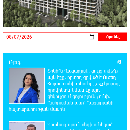
եկեղեցու պաշտպանության առաջնագծում
10:40:33 7-08-2026
«ՀայաՔվե»-ն խստորեն դատապարտում է
Գարեգին Բ-ի և եպիսկոպոսների նկատմամբ
քրեական հետապնդումը
9:30:39 7-08-2026
Այսօր «Համահայկական ճակատ»
Բլոգ
կուսակցության ղեկավար, ՀՀ Զինված
ուժերի պահեստազորի փոխգնդապետ, հետախուզական
Տիկի՜ն Ղազարյան, ցույց տվե՜ք
զորքերի սպա Արսեն Վարդանյանի ծննդյան տարեդարձն է
այն էջը, որտեղ գրված է Ուժեղ
Հայաստանի անունը, չեք կարող,
որովհետև նման էջ այդ
0:50:31 7-08-2026
զեկույցում գոյություն չունի.
Օգոստոսի 7-ին, 10-ին, 11-ին, 12-ին և 13-ին
գազ չի լինելու․ հասցեներ
Ղահրամանյանը՝ Ղազարյանի
հայտարարության մասին
0:30:31 7-08-2026
Գրանադայում տեղի ունեցած
Հնդկաստանի հյուսիս-արևելքում տեղի