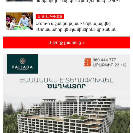
հանքարդյունաբերության շնորհիվ․ ԶՊՄԿ
11:18:51 7-08-2026
Ucom-ի աջակցությամբ ներկայացվեց
«Մտապահիր կենդանիներին» կրթական
խաղը
Ամբողջ լրահոսը »
11:12:58 7-08-2026
Այսօր ժամը 15:00 ից «Ուժեղ Հայաստան»-ի
պատգամավորները կլքեն ԱԺ-ն և կշարժվեն
դեպի Էջմիածին. Նարեկ Կարապետյան
11:06:57 7-08-2026
Այսօր ամոթի օր է, այսօր Էջմիածնում
դատում են Ամենայն Հայոց Կաթողիկոսին․
Մարիաննա Ղահրամանյան
10:44:42 7-08-2026
«ՀայաՔվեն» կանգնած է Հայ առաքելական