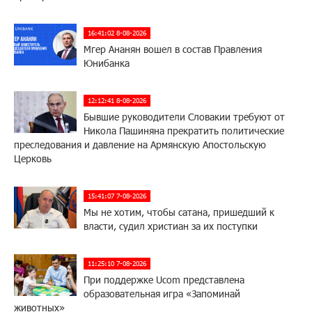
16:41:02 8-08-2026
Мгер Ананян вошел в состав Правления
Юнибанка
12:12:41 8-08-2026
Бывшие руководители Словакии требуют от
Никола Пашиняна прекратить политические
преследования и давление на Армянскую Апостольскую
Церковь
15:41:07 7-08-2026
Мы не хотим, чтобы сатана, пришедший к
власти, судил христиан за их поступки
11:25:10 7-08-2026
При поддержке Ucom представлена
образовательная игра «Запоминай
животных»