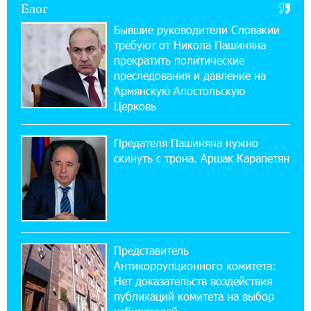
Блог
21:09:13 31-07-2026
«Бесплатные бонусы в играх»: IDBank
Бывшие руководители Словакии
предупреждает о кибератаках на школьников
требуют от Никола Пашиняна
прекратить политические
11:21:15 31-07-2026
преследования и давление на
ЕАЭС со временем будет расширяться. Когда-
Армянскую Апостольскую
нибудь это поймёт и рядовой армянин, но
Церковь
будет уже поздно
Предателя Пашиняна нужно
11:03:52 31-07-2026
скинуть с трона. Аршак Карапетян
Если Израиль использует тему Геноцида
армян против Эрдогана, то что для него
значит сам Геноцид?
17:16:14 30-07-2026
Представитель
ВТБ (Армения): вклад «Стабильный» — до
Антикоррупционного комитета:
10% годовых и оформление в мобильном
приложении
Нет доказательств воздействия
публикаций комитета на выбор