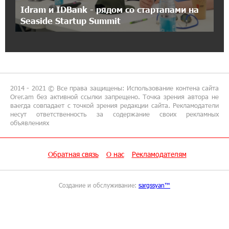
Idram и IDBank - рядом со стартапами на
15:50:50 9-07-2026
Seaside Startup Summit
Небольшой французский уголок в Раздане
при сотрудничестве с Конверс МСБ
15:18:39 9-07-2026
Предателя Пашиняна нужно скинуть с трона.
Аршак Карапетян
2014 - 2021 © Все права защищены: Использование контена сайта
Orer.am без активной ссылки запрещено. Точка зрения автора не
ваегда совпадает с точкой зрения редакции сайта. Рекламодатели
18:38:14 8-07-2026
несут ответственность за содержание своих рекламных
объявлениях
Зачем Пашинян полетел в Россию?․ Аршак
Карапетян
Обратная связь
О нас
Рекламодателям
17:46:18 8-07-2026
Глава МИД Иордании: Подписание мирного
соглашения между Арменией и
Создание и обслуживание:
sargssyan™
Азербайджаном близко
17:27:13 8-07-2026