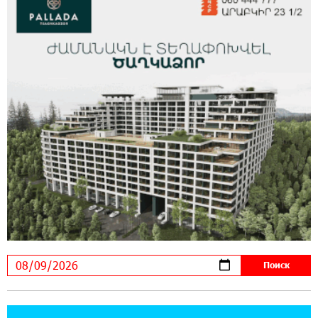
14:56:06 5-08-2026
Ucom и FPWC обеспечат круглосуточный
мониторинг дикой природы в Гнишике с
помощью солнечной энергии
14:56:01 5-08-2026
Ucom и FPWC обеспечат круглосуточный
мониторинг дикой природы в Гнишике с
помощью солнечной энергии
22:41:05 3-08-2026
Idram и IDBank - рядом со стартапами на
Seaside Startup Summit
10:12:55 3-08-2026
В мобильном приложении Юнибанка теперь
можно зарегистрироваться также с помощью
imID