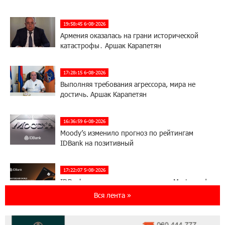
19:58:45 6-08-2026
Армения оказалась на грани исторической
катастрофы․ Аршак Карапетян
17:28:15 6-08-2026
Выполняя требования агрессора, мира не
достичь. Аршак Карапетян
16:36:59 6-08-2026
Moody’s изменило прогноз по рейтингам
IDBank на позитивный
17:22:07 5-08-2026
IDBank представляет новую карту Mastercard
World с преимуществами для путешествий и
Вся лента »
специальной акцией