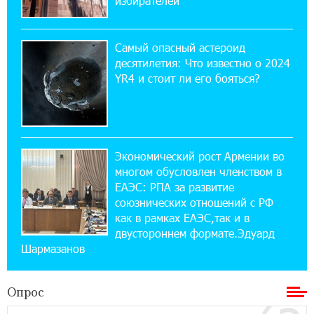
избирателей
17:03:49 30-07-2026
Платформа Rate.Trading на Seaside Startup
Summit: IDBank представил инновационное
Самый опасный астероид
решение
десятилетия: Что известно о 2024
YR4 и стоит ли его бояться?
14:44:13 29-07-2026
Состоялось открытие Khachaturian Rooftop
при поддержке IDBank
Экономический рост Армении во
18:38:18 28-07-2026
многом обусловлен членством в
Пашинян ты упустил свой шанс уйти
спокойно. Аршак Карапетян
ЕАЭС: РПА за развитие
союзнических отношений с РФ
как в рамках ЕАЭС,так и в
12:04:53 28-07-2026
двустороннем формате.Эдуард
Обновленный Центр продаж и обслуживания
Шармазанов
Ucom открылся по адресу ул. Шаумяна, 24/2
в Арарате
Опрос
22:28:49 27-07-2026