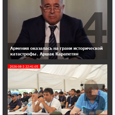
IDBank
4
17:07:36 11-07-2026
Пашинян замотивирован уничтожить
Армению․ Аршак Карапетян
14:27:40 11-07-2026
«Мой лес Армения» — бенефициар
Армения оказалась на грани исторической
инициативы «Сила одного драма» в июле
катастрофы․ Аршак Карапетян
2026-08-3 22:41:05
12:56:04 11-07-2026
Станьте акционером Юнибанка и
5
воспользуйтесь выгодным инвестиционным
предложением
21:45:09 9-07-2026
IDBank предупреждает о мошеннических
звонках от имени пенсионных фондов