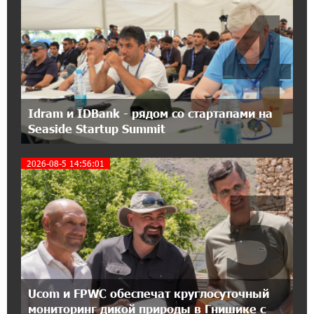
4
21:45:09 9-07-2026
IDBank предупреждает о мошеннических
звонках от имени пенсионных фондов
15:50:50 9-07-2026
Небольшой французский уголок в Раздане
при сотрудничестве с Конверс МСБ
Idram и IDBank - рядом со стартапами на
Seaside Startup Summit
15:18:39 9-07-2026
Предателя Пашиняна нужно скинуть с трона.
2026-08-5 14:56:01
5
Аршак Карапетян
18:38:14 8-07-2026
Зачем Пашинян полетел в Россию?․ Аршак
Карапетян
17:46:18 8-07-2026
Ucom и FPWC обеспечат круглосуточный
Глава МИД Иордании: Подписание мирного
соглашения между Арменией и
мониторинг дикой природы в Гнишике с