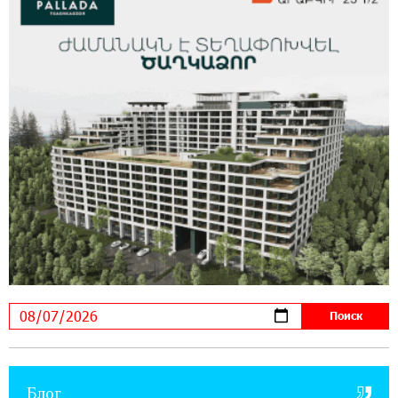
можно зарегистрироваться также с помощью
imID
21:09:13 31-07-2026
«Бесплатные бонусы в играх»: IDBank
предупреждает о кибератаках на школьников
11:21:15 31-07-2026
ЕАЭС со временем будет расширяться. Когда-
нибудь это поймёт и рядовой армянин, но
будет уже поздно
11:03:52 31-07-2026
Если Израиль использует тему Геноцида
армян против Эрдогана, то что для него
значит сам Геноцид?
17:16:14 30-07-2026
Блог
ВТБ (Армения): вклад «Стабильный» — до