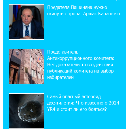
10% годовых и оформление в мобильном
Предателя Пашиняна нужно
приложении
скинуть с трона. Аршак Карапетян
17:03:49 30-07-2026
Платформа Rate.Trading на Seaside Startup
Summit: IDBank представил инновационное
решение
Представитель
Антикоррупционного комитета:
14:44:13 29-07-2026
Нет доказательств воздействия
Состоялось открытие Khachaturian Rooftop
публикаций комитета на выбор
при поддержке IDBank
избирателей
18:38:18 28-07-2026
Пашинян ты упустил свой шанс уйти
Самый опасный астероид
спокойно. Аршак Карапетян
десятилетия: Что известно о 2024
YR4 и стоит ли его бояться?
12:04:53 28-07-2026
Обновленный Центр продаж и обслуживания
Ucom открылся по адресу ул. Шаумяна, 24/2