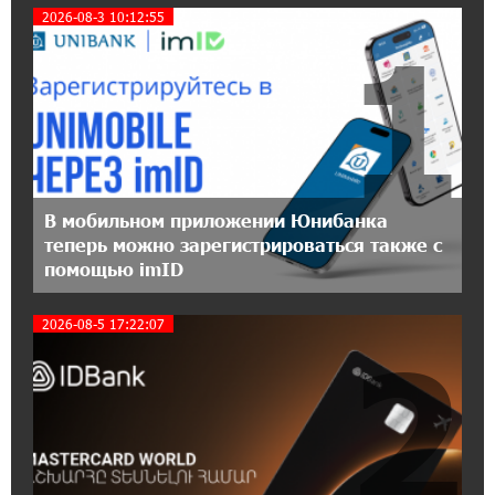
2026-08-3 10:12:55
1
11:30:15 17-07-2026
Ucom и Microsoft Innovation Center помогают
школьникам развивать навыки
кибербезопасности
12:55:34 16-07-2026
При поддержке Ucom в Шенаване
В мобильном приложении Юнибанка
установлена солнечная станция мощностью
теперь можно зарегистрироваться также с
10 кВт
помощью imID
20:31:19 14-07-2026
2026-08-5 17:22:07
2
Юнибанк разыграет поездку в Италию среди
новых держателей карт Mastercard World
«Travel»
16:43:19 14-07-2026
Москва–Баку: есть разногласия, но связи
сохраняются. А мы что делаем?