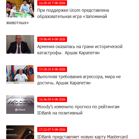
11:25:10 7-08-2026
При поддержке Ucom представлена
образовательная игра «Запоминай
животных»
19:58:45 6-08-2026
Армения оказалась на грани исторической
катастрофы․ Аршак Карапетян
17:28:15 6-08-2026
Выполняя требования агрессора, мира не
достичь. Аршак Карапетян
16:36:59 6-08-2026
Moody’s изменило прогноз по рейтингам
IDBank на позитивный
17:22:07 5-08-2026
IDBank представляет новую карту Mastercard