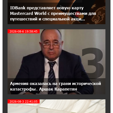
IDBank представляет новую карту
18:04:39 13-07-2026
Mastercard World с преимуществами для
День благодарности клиентам в Ванадзоре:
путешествий и специальной акци...
IDBank
2026-08-6 19:58:45
17:07:36 11-07-2026
3
Пашинян замотивирован уничтожить
Армению․ Аршак Карапетян
14:27:40 11-07-2026
«Мой лес Армения» — бенефициар
инициативы «Сила одного драма» в июле
Армения оказалась на грани исторической
12:56:04 11-07-2026
катастрофы․ Аршак Карапетян
Станьте акционером Юнибанка и
воспользуйтесь выгодным инвестиционным
предложением
2026-08-3 22:41:05