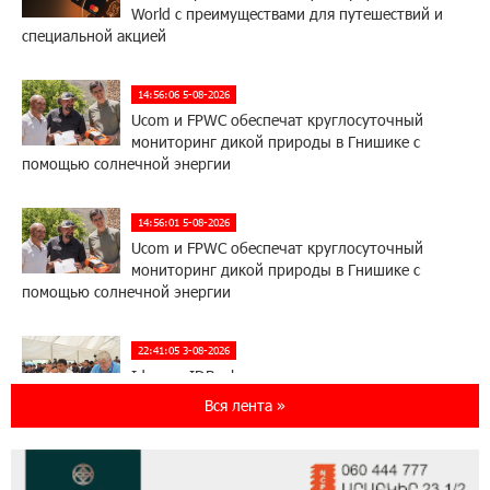
World с преимуществами для путешествий и
специальной акцией
14:56:06 5-08-2026
Ucom и FPWC обеспечат круглосуточный
мониторинг дикой природы в Гнишике с
помощью солнечной энергии
14:56:01 5-08-2026
Ucom и FPWC обеспечат круглосуточный
мониторинг дикой природы в Гнишике с
помощью солнечной энергии
22:41:05 3-08-2026
Idram и IDBank - рядом со стартапами на
Seaside Startup Summit
Вся лента »
10:12:55 3-08-2026
В мобильном приложении Юнибанка теперь