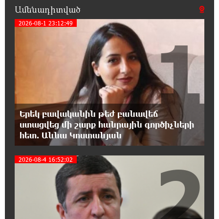
օրակարգ թելադրել. Արեգ Սավգուլյան
Ամենադիտված
2026-08-1 23:12:49
1
14:44:51 8-08-2026
«ՀայաՔվեի» տարածքային գրասենյակները
շարունակում են կահավորվել Ավետիք
Չալաբյանի ազատ արձակումը պահանջող պաստառներով
13:16:00 8-08-2026
Երկուսը մեկում. Բրիտանացի ֆերմերները
համատեղում են արևային վահանակները
Երեկ բավականին թեժ բանավեճ
ոչխարների հետ մեկ դաշտում, և դա աշխատում է
ստացվեց մի շարք հանրային գործիչների
հետ. Աննա Կոստանյան
12:27:29 8-08-2026
2
Սաուդյան Արաբիան, Թուրքիան և
2026-08-4 16:52:02
Պակիստանը համատեղ պաշտպանության
մասին համաձայնագիր են կնքել. Արտակ Զաքարյան
12:05:38 8-08-2026
Սլովակիայի նախկին ղեկավարները