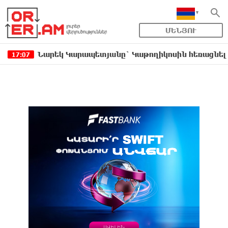
ՄԵՆՅՈՒ
րեկ Կարապետյանը` Կաթողիկոսին հեռացնել փորձելու մ