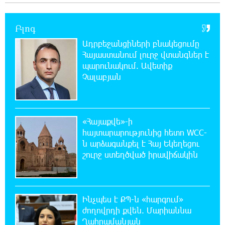
գերազանցել է թույլատրելի սահմանը
Բլոգ
18:40:08 8-08-2026
Ադրբեջանցիների բնակեցումը
Իրանը պատրաստ է բացել Հորմուզի
Հայաստանում լուրջ վտանգներ է
նեղուցը, եթե ԱՄՆ-ն ընդունի
հանրապետության պայմանները
պարունակում. Ավետիք
Չալաբյան
18:21:30 8-08-2026
Երևանում անցկացվել է հաշմանդամություն
ունեցող անձանց միջազգային մարզական
«Հայաքվե»-ի
փառատոն
հայտարարությունից հետո WCC-
ն արձագանքել է Հայ Եկեղեցու
18:02:58 8-08-2026
շուրջ ստեղծված իրավիճակին
Դմիտրի Մեդվեդև. Արևմուտքի
քաղաքականությունը Հայաստանի
նկատմամբ կրկնում է վրացական սցենարը
Ինչպես է ՔՊ-ն «հարգում»
ժողովրդի քվեն. Մարիաննա
17:36:59 8-08-2026
Ադրբեջանցիների բնակեցումը
Ղահրամանյան