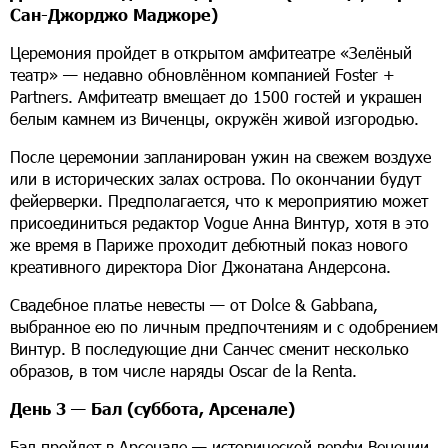
Сан-Джорджо Маджоре)
Церемония пройдет в открытом амфитеатре «Зелёный
театр» — недавно обновлённом компанией Foster +
Partners. Амфитеатр вмещает до 1500 гостей и украшен
белым камнем из Виченцы, окружён живой изгородью.
После церемонии запланирован ужин на свежем воздухе
или в исторических залах острова. По окончании будут
фейерверки. Предполагается, что к мероприятию может
присоединиться редактор Vogue Анна Винтур, хотя в это
же время в Париже проходит дебютный показ нового
креативного директора Dior Джонатана Андерсона.
Свадебное платье невесты — от Dolce & Gabbana,
выбранное ею по личным предпочтениям и с одобрением
Винтур. В последующие дни Санчес сменит несколько
образов, в том числе наряды Oscar de la Renta.
День 3 — Бал (суббота, Арсенале)
Бал пройдет в Арсенале — исторической верфи Венеции.