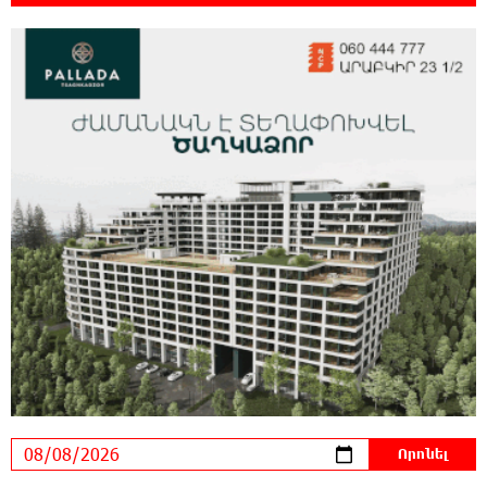
են ունեցել
19:19:12 8-08-2026
Չհանե´ս խաչդ, Հայաստան աշխարհ․ Ուժեղ
Հայաստան
19:18:03 8-08-2026
Սիցիլիայի օդանավակայանը փակվել է
Էթնա հրաբխի ժայթքման պատճառով
19:16:13 8-08-2026
Հետվճարի փոխարեն՝ արժանապատիվ և
ֆիքսված թոշակ․ ինչու է գործող
համակարգը սոցիալական անարդարության խնդիր
ստեղծում. Հրայր Կամենդատյան
18:59:05 8-08-2026
Երևանի Կենտրոնում փոշու
պարունակությունը գրեթե ամբողջ շաբաթ