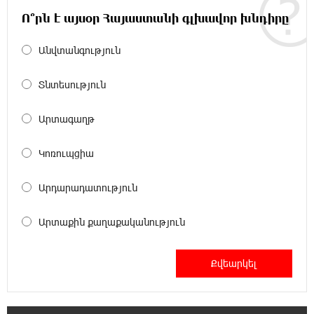
Կոնվերս Բանկի գործընկերությամբ
Ո՞րն է այսօր Հայաստանի գլխավոր խնդիրը
15:33:02 8-08-2026
Անվտանգություն
Ինչպես է ՔՊ-ն «հարգում» ժողովրդի քվեն.
Մարիաննա Ղահրամանյան
Տնտեսություն
15:21:17 8-08-2026
Արտագաղթ
Ընդդիմությունը պետք է օր առաջ
համախմբվի այս ծանր իրավիճակից դուրս
Կոռուպցիա
գալու համար. Արմեն Մանվելյան
Արդարադատություն
15:07:43 8-08-2026
Դուք ու ձեր անտաղանդ շոուները ոչ ավելին
Արտաքին քաղաքականություն
են, քան անհաջող ու չստացված դերասանի
թատրոն. Աննա Կոստանյան
14:58:53 8-08-2026
Միայն հանրային մեծ աջակցության
պարագայում ընդդիմությունը կկարողանա