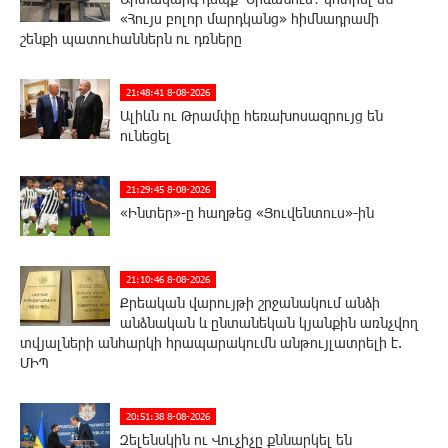
«Հույս բոլոր մարդկանց» հիմնադրամի
շենքի պատուհաններն ու դռները
21:48:41 8-08-2026
Ալիևն ու Թրամփը հեռախոսազրույց են
ունեցել
21:29:45 8-08-2026
«Ինտեր»-ը հաղթեց «Յուվենտուս»-ին
21:10:46 8-08-2026
Քրեական վարույթի շրջանակում անձի
անձնական և ընտանեկան կյանքին առնչվող
տվյալների անհարկի հրապարակումն անթույլատրելի է.
ՄԻՊ
20:51:38 8-08-2026
Զելենսկին ու Վուչիչը քննարկել են