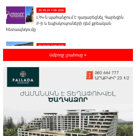
20:39:24 7-08-2026
ԼՀԿ-ն պահանջում է դադարեցնել Գարեգին
Բ-ի և եպիսկոպոսների դեմ քրեական
հետապնդումը
20:30:30 7-08-2026
Սարյան փողոցի բնակարաններից մեկում
Ամբողջ լրահոսը »
պայթյունի հետևանքով 55-ամյա
տղամարդը այրվածքներով տեղափոխվել է
«Այրվածքաբանության ազգային կենտրոն»
20:11:48 7-08-2026
Սլովակիայի արևելքում արտակարգ
դրություն է հայտարարվել շոգի ալիքների
պատճառով
19:53:41 7-08-2026
Երթևեկության կազմակերպման
փոփոխություն տեղի կունենա