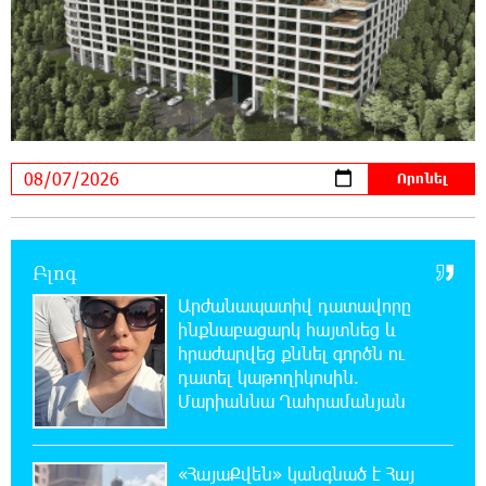
19:35:21 7-08-2026
Հայաստանի հավաքականի նախկին
մարզիչը կգլխավորի Ղազախստանի
հավաքականը
19:17:59 7-08-2026
ԱԱԾ-ն զեկույց է ներկայացրել
Բլոգ
18:58:46 7-08-2026
Արժանապատիվ դատավորը
Թրամփը ասել է, որ հանրապետականները
ինքնաբացարկ հայտնեց և
կարող են պարտվել Կոնգրեսի միջանկյալ
ընտրություններում
հրաժարվեց քննել գործն ու
դատել կաթողիկոսին.
Մարիաննա Ղահրամանյան
18:51:59 7-08-2026
«ՀայաՔվեի» անդամները ևս
Վաղարշապատի դատարանի բակում են`
«ՀայաՔվեն» կանգնած է Հայ
հաջակցություն Հայ առաքելական եկեղեցու և նրա