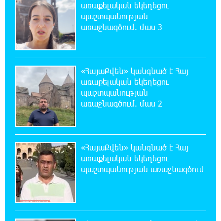
առաքելական եկեղեցու
Հովվապետի
պաշտպանության
առաջնագծում. մաս 3
18:47:06 7-08-2026
Օգոստոսի 7-ը ասորի ժողովրդի
ցեղասպանության հիշատակի օրն է․ Ուժեղ
Հայաստան
«ՀայաՔվեն» կանգնած է Հայ
առաքելական եկեղեցու
18:41:31 7-08-2026
պաշտպանության
Հայաստանը ապրում է իր գոյության
առաջնագծում. մաս 2
ամենախայտառակ ժամանակաշրջանը․
Գառնիկ Դավթյան
«ՀայաՔվեն» կանգնած է Հայ
18:37:08 7-08-2026
առաքելական եկեղեցու
Այսօր ամոթի օր է, այսօր Էջմիածնում
պաշտպանության առաջնագծում
դատում են Ամենայն Հայոց Կաթողիկոսին.
Մարիաննա Ղահրամանյան
18:32:23 7-08-2026
«հակասաֆարովյան» օրենսդրական