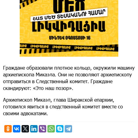
Граждане образовали плотное кольцо, окружили машину
архиепископа Микаэла. Они не позволяют архиепископу
отправиться в Следственный комитет. Граждане
скандируют: «Это наш позор».
Архиепископ Микаэл, глава Ширакской епархии,
готовился явиться в следственный комитет вместе со
своими адвокатами.