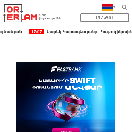
ՄԵՆՅՈՒ
ան
Նարեկ Կարապետյանը` Կաթողիկոսին հեռացն
17:07