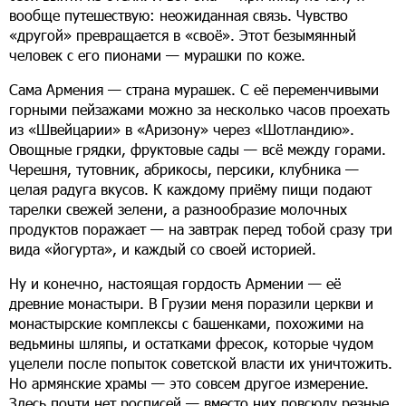
вообще путешествую: неожиданная связь. Чувство
«другой» превращается в «своё». Этот безымянный
человек с его пионами — мурашки по коже.
Сама Армения — страна мурашек. С её переменчивыми
горными пейзажами можно за несколько часов проехать
из «Швейцарии» в «Аризону» через «Шотландию».
Овощные грядки, фруктовые сады — всё между горами.
Черешня, тутовник, абрикосы, персики, клубника —
целая радуга вкусов. К каждому приёму пищи подают
тарелки свежей зелени, а разнообразие молочных
продуктов поражает — на завтрак перед тобой сразу три
вида «йогурта», и каждый со своей историей.
Ну и конечно, настоящая гордость Армении — её
древние монастыри. В Грузии меня поразили церкви и
монастырские комплексы с башенками, похожими на
ведьмины шляпы, и остатками фресок, которые чудом
уцелели после попыток советской власти их уничтожить.
Но армянские храмы — это совсем другое измерение.
Здесь почти нет росписей — вместо них повсюду резные