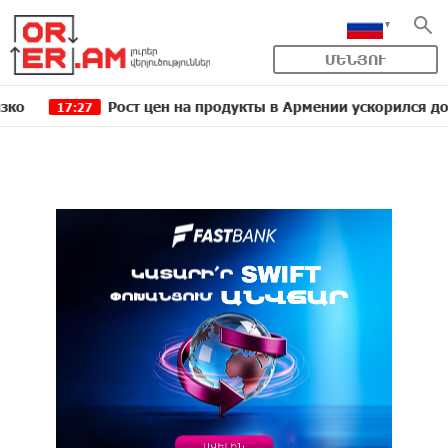
ՄԵՆՅՈՒ
Рост цен на продукты в Армении ускорился до 8,6%: ЕА
27