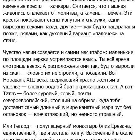
каменные кресты — хачкары. Считается, что пышная
живопись отвлекает от молитвы, а камень — вечен. Эти
кресты покрывают стены изнутри и снаружи, одни
вырезаны веками назад, другие — как будто нацарапаны
позже, рядами, как духовный вариант «палочек» на
стене.
Чувство магии создаётся и самим масштабом: маленькие
по площади церкви устремляются ввысь. Ты всё время
смотришь вверх. А расположены они так, будто выросли
из скал — словно их не строили, а посадили. Вот
Нораванк XIII века, сверкающий красно-жёлтым в
ущелье — словно родной брат окружающих скал. А вот
Татев — более суровый, серый, почти
североевропейский, стоящий на обрыве, куда тебя
доставит самый длинный в мире канатный маршрут без
остановок — впечатляющий, но немного страшный.
Или Гегард — полупещерный монастырь близ Еревана,
единственный, где я застала толпу. Высеченный в скале
храм украшает резьба: пара львов на цепи и орёл с