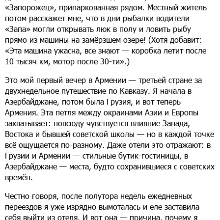
«Запорожец», припаркованная рядом. Местный житель
потом расскажет мне, что в дни рыбалки водители
«Запа» могли открывать люк в полу и ловить рыбу
прямо из машины на замёрзшем озере! (Хотя добавит:
«Эта машина ужасна, все знают — коробка летит после
10 тысяч км, мотор после 30-ти».)
Это мой первый вечер в Армении — третьей стране за
двухнедельное путешествие по Кавказу. Я начала в
Азербайджане, потом была Грузия, и вот теперь
Армения. Эта петля между окраинами Азии и Европы
захватывает: повсюду чувствуется влияние Запада,
Востока и бывшей советской школы — но в каждой точке
всё ощущается по-разному. Даже отели это отражают: в
Грузии и Армении — стильные бутик-гостиницы, в
Азербайджане — места, будто сохранившиеся с советских
времён.
Честно говоря, после полутора недель ежедневных
переездов я уже изрядно вымоталась и еле заставила
себя выйти из отеля. И вот она — причина, почему я