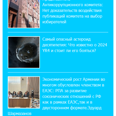
Антикоррупционного комитета:
14:44:13 29-07-2026
Нет доказательств воздействия
Состоялось открытие Khachaturian Rooftop
публикаций комитета на выбор
при поддержке IDBank
избирателей
18:38:18 28-07-2026
Пашинян ты упустил свой шанс уйти
Самый опасный астероид
спокойно. Аршак Карапетян
десятилетия: Что известно о 2024
YR4 и стоит ли его бояться?
12:04:53 28-07-2026
Обновленный Центр продаж и обслуживания
Ucom открылся по адресу ул. Шаумяна, 24/2
в Арарате
Экономический рост Армении во
многом обусловлен членством в
22:28:49 27-07-2026
ЕАЭС: РПА за развитие
Никогда Нагорный Карабах не был в составе
союзнических отношений с РФ
независимого Азербайджана. Аршак
как в рамках ЕАЭС,так и в
Карапетян
двустороннем формате.Эдуард
Шармазанов
17:52:29 25-07-2026