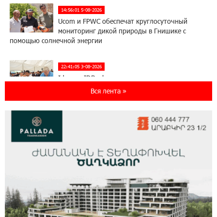
14:56:01 5-08-2026
Ucom и FPWC обеспечат круглосуточный
мониторинг дикой природы в Гнишике с
помощью солнечной энергии
22:41:05 3-08-2026
Idram и IDBank - рядом со стартапами на
Seaside Startup Summit
Вся лента »
10:12:55 3-08-2026
В мобильном приложении Юнибанка теперь
можно зарегистрироваться также с помощью
imID
21:09:13 31-07-2026
«Бесплатные бонусы в играх»: IDBank
предупреждает о кибератаках на школьников
11:21:15 31-07-2026