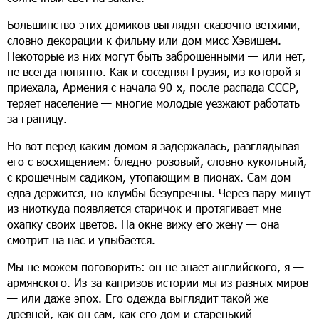
Большинство этих домиков выглядят сказочно ветхими,
словно декорации к фильму или дом мисс Хэвишем.
Некоторые из них могут быть заброшенными — или нет,
не всегда понятно. Как и соседняя Грузия, из которой я
приехала, Армения с начала 90-х, после распада СССР,
теряет население — многие молодые уезжают работать
за границу.
Но вот перед каким домом я задержалась, разглядывая
его с восхищением: бледно-розовый, словно кукольный,
с крошечным садиком, утопающим в пионах. Сам дом
едва держится, но клумбы безупречны. Через пару минут
из ниоткуда появляется старичок и протягивает мне
охапку своих цветов. На окне вижу его жену — она
смотрит на нас и улыбается.
Мы не можем поговорить: он не знает английского, я —
армянского. Из-за капризов истории мы из разных миров
— или даже эпох. Его одежда выглядит такой же
древней, как он сам, как его дом и старенький