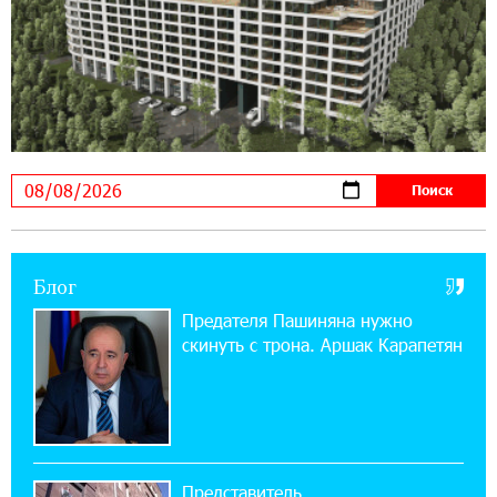
ЕАЭС со временем будет расширяться. Когда-
нибудь это поймёт и рядовой армянин, но
будет уже поздно
11:03:52 31-07-2026
Если Израиль использует тему Геноцида
армян против Эрдогана, то что для него
значит сам Геноцид?
17:16:14 30-07-2026
Блог
ВТБ (Армения): вклад «Стабильный» — до
10% годовых и оформление в мобильном
Предателя Пашиняна нужно
приложении
скинуть с трона. Аршак Карапетян
17:03:49 30-07-2026
Платформа Rate.Trading на Seaside Startup
Summit: IDBank представил инновационное
решение
Представитель