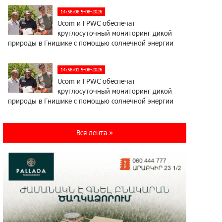
14:56:06 5-08-2026
Ucom и FPWC обеспечат
круглосуточный мониторинг дикой
природы в Гнишике с помощью солнечной энергии
14:56:01 5-08-2026
Ucom и FPWC обеспечат
круглосуточный мониторинг дикой
природы в Гнишике с помощью солнечной энергии
22:41:05 3-08-2026
Вся лента »
Idram и IDBank - рядом со
стартапами на Seaside Startup
Summit
10:12:55 3-08-2026
В мобильном приложении Юнибанка
теперь можно зарегистрироваться
также с помощью imID