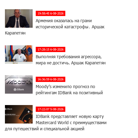
19:58:45 6-08-2026
Армения оказалась на грани
исторической катастрофы․ Аршак
Карапетян
17:28:15 6-08-2026
Выполняя требования агрессора,
мира не достичь. Аршак Карапетян
16:36:59 6-08-2026
Moody’s изменило прогноз по
рейтингам IDBank на позитивный
17:22:07 5-08-2026
IDBank представляет новую карту
Mastercard World с преимуществами
для путешествий и специальной акцией