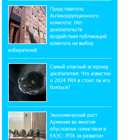
мобильном приложении
Представитель
Антикоррупционного
17:03:49 30-07-2026
комитета: Нет
Платформа Rate.Trading на Seaside
доказательств
Startup Summit: IDBank представил
воздействия публикаций
инновационное решение
комитета на выбор
избирателей
14:44:13 29-07-2026
Состоялось открытие Khachaturian
Самый опасный астероид
Rooftop при поддержке IDBank
десятилетия: Что известно
о 2024 YR4 и стоит ли его
бояться?
18:38:18 28-07-2026
Пашинян ты упустил свой шанс уйти
спокойно. Аршак Карапетян
Экономический рост
12:04:53 28-07-2026
Армении во многом
Обновленный Центр продаж и
обусловлен членством в
обслуживания Ucom открылся по
ЕАЭС: РПА за развитие
адресу ул. Шаумяна, 24/2 в Арарате