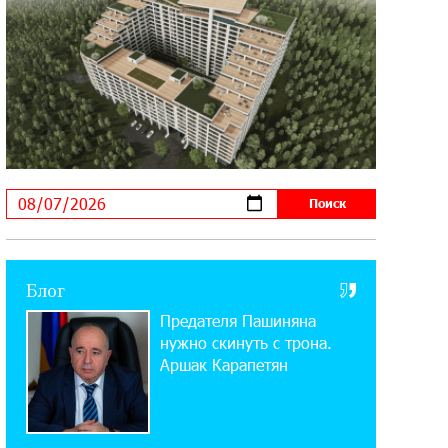
21:09:13 31-07-2026
«Бесплатные бонусы в играх»:
IDBank предупреждает о
кибератаках на школьников
11:21:15 31-07-2026
ЕАЭС со временем будет
расширяться. Когда-нибудь это
поймёт и рядовой армянин, но будет уже поздно
11:03:52 31-07-2026
Блог
Если Израиль использует тему
Предателя Пашиняна
Геноцида армян против Эрдогана,
то что для него значит сам Геноцид?
нужно скинуть с трона.
Аршак Карапетян
17:16:14 30-07-2026
ВТБ (Армения): вклад «Стабильный»
— до 10% годовых и оформление в