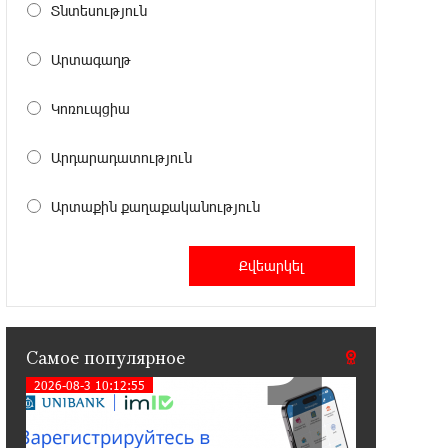
электростанция мощностью 15 кВт
Տնտեսություն
Արտագաղթ
20:50:22 22-07-2026
Новые финансовые навыки на
«Давидбекских играх»:
Կոռուպցիա
Idram&IDBank
Արդարադատություն
11:25:48 21-07-2026
Кругом война. А вас вводят в
Արտաքին քաղաքականություն
заблуждение. Аршак Карапетян
16:32:52 20-07-2026
Центр продаж и обслуживания Ucom
в Егварде возобновил работу по
1
новому адресу — ул. Ереванян, 3/47
Самое популярное
2026-08-3 10:12:55
15:44:07 17-07-2026
До 25% idcoin-ов при покупке
авиабилетов Flyone: Idram&IDBank