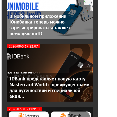
11:30:15 17-07-2026
В мобильном приложении
Ucom и Microsoft Innovation Center
Юнибанка теперь можно
помогают школьникам развивать
зарегистрироваться также с
навыки кибербезопасности
2
помощью imID
12:55:34 16-07-2026
2026-08-5 17:22:07
При поддержке Ucom в Шенаване
установлена солнечная станция
мощностью 10 кВт
20:31:19 14-07-2026
IDBank представляет новую карту
Юнибанк разыграет поездку в
Италию среди новых держателей
Mastercard World с преимуществами
карт Mastercard World «Travel»
для путешествий и специальной
акци...
16:43:19 14-07-2026
Москва–Баку: есть разногласия, но
2026-07-31 21:09:13
связи сохраняются. А мы что