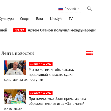
Русский
Культура
Спорт
Блог
Lifestyle
TV
Артем Оганов получил международную госпремию Китая 
:37
Лента новостей
15:41:07 7-08-2026
Мы не хотим, чтобы сатана,
пришедший к власти, судил
христиан за их поступки
11:25:10 7-08-2026
При поддержке Ucom представлена
образовательная игра «Запоминай
животных»