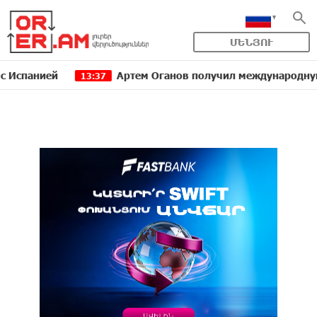
ՄԵՆՅՈՒ
ией
Артем Оганов получил международную госпрем
13:37