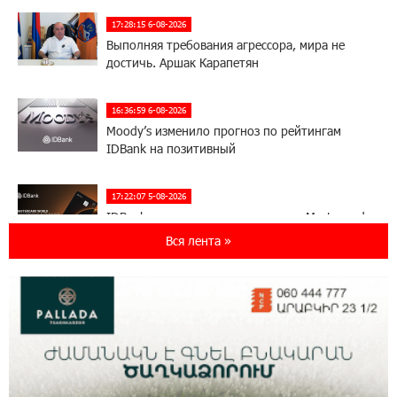
17:28:15 6-08-2026
Выполняя требования агрессора, мира не
достичь. Аршак Карапетян
16:36:59 6-08-2026
Moody’s изменило прогноз по рейтингам
IDBank на позитивный
17:22:07 5-08-2026
IDBank представляет новую карту Mastercard
World с преимуществами для путешествий и
Вся лента »
специальной акцией
14:56:06 5-08-2026
Ucom и FPWC обеспечат круглосуточный
мониторинг дикой природы в Гнишике с
помощью солнечной энергии