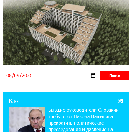
14:56:01 5-08-2026
Ucom и FPWC обеспечат круглосуточный
мониторинг дикой природы в Гнишике с
помощью солнечной энергии
22:41:05 3-08-2026
Idram и IDBank - рядом со стартапами на
Seaside Startup Summit
10:12:55 3-08-2026
В мобильном приложении Юнибанка теперь
можно зарегистрироваться также с помощью
imID
Блог
21:09:13 31-07-2026
«Бесплатные бонусы в играх»: IDBank
Бывшие руководители Словакии
предупреждает о кибератаках на школьников
требуют от Никола Пашиняна
прекратить политические
11:21:15 31-07-2026
преследования и давление на