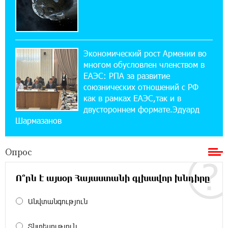
14:44:13 29-07-2026
Состоялось открытие Khachaturian Rooftop
при поддержке IDBank
Экономический рост Армении во
18:38:18 28-07-2026
многом обусловлен членством в
Пашинян ты упустил свой шанс уйти
спокойно. Аршак Карапетян
ЕАЭС: РПА за развитие
союзнических отношений с РФ
как в рамках ЕАЭС,так и в
12:04:53 28-07-2026
двустороннем формате.Эдуард
Обновленный Центр продаж и обслуживания
Шармазанов
Ucom открылся по адресу ул. Шаумяна, 24/2
в Арарате
Опрос
22:28:49 27-07-2026
Никогда Нагорный Карабах не был в составе
Ո՞րն է այսօր Հայաստանի գլխավոր խնդիրը
независимого Азербайджана. Аршак
Карапетян
Անվտանգություն
17:52:29 25-07-2026
Տնտեսություն