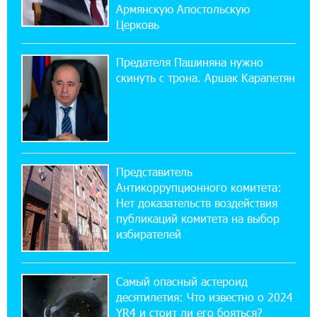
ЕАЭС со временем будет расширяться. Когда-
Армянскую Апостольскую
нибудь это поймёт и рядовой армянин, но
Церковь
будет уже поздно
Предателя Пашиняна нужно
11:03:52 31-07-2026
скинуть с трона. Аршак Карапетян
Если Израиль использует тему Геноцида
армян против Эрдогана, то что для него
значит сам Геноцид?
17:16:14 30-07-2026
Представитель
ВТБ (Армения): вклад «Стабильный» — до
Антикоррупционного комитета:
10% годовых и оформление в мобильном
приложении
Нет доказательств воздействия
публикаций комитета на выбор
избирателей
17:03:49 30-07-2026
Платформа Rate.Trading на Seaside Startup
Summit: IDBank представил инновационное
Самый опасный астероид
решение
десятилетия: Что известно о 2024
YR4 и стоит ли его бояться?