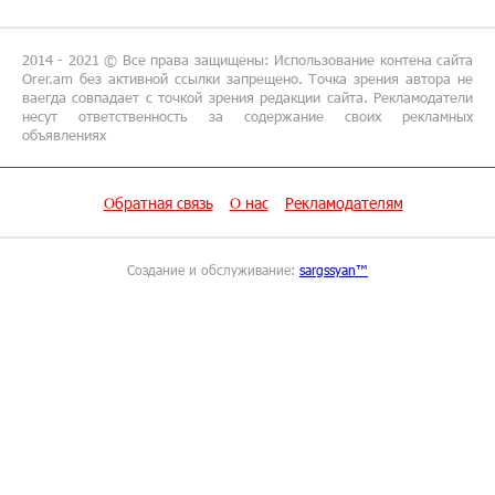
15:18:39 9-07-2026
Предателя Пашиняна нужно скинуть с трона.
Аршак Карапетян
2014 - 2021 © Все права защищены: Использование контена сайта
Orer.am без активной ссылки запрещено. Точка зрения автора не
ваегда совпадает с точкой зрения редакции сайта. Рекламодатели
18:38:14 8-07-2026
несут ответственность за содержание своих рекламных
объявлениях
Зачем Пашинян полетел в Россию?․ Аршак
Карапетян
Обратная связь
О нас
Рекламодателям
17:46:18 8-07-2026
Глава МИД Иордании: Подписание мирного
соглашения между Арменией и
Создание и обслуживание:
sargssyan™
Азербайджаном близко
17:27:13 8-07-2026
Рост цен на продукты в Армении ускорился
до 8,6%: ЕАБР
17:24:27 8-07-2026
Idram - главный партнер ежегодной