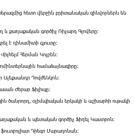
երազմից հետո վերջին բրիտանական զինվորներն են
ող և քաղաքական գործիչ Ռիչարդ Գլովերը։
րել է դինամիտի գյուտը:
Վիլհելմ Հերման Կոլբեն։
կոմինտերնային համաձայնագիրը։
որ Ալեքսանդր Դովժենկոն։
ասան Ժերար Ֆիլիպը:
յին ծանրորդ, օլիմպիական երկակի և աշխարհի ութակի
քաղաքական և պետական գործիչ Ֆիդել Կաստրոն։
 ֆուտբոլիստ Դիեգո Մարադոնան: