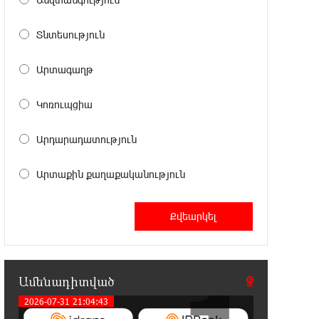
21:23:57 6-08-2026
Երևանում երթուղիների
Տնտեսություն
փոփոխություն կլինի
Արտագաղթ
21:10:46 6-08-2026
Օգոստոսի 7-ին՝ Գարեգին Բ
Կոռուպցիա
Ամենայն Հայոց Կաթողիկոսի
դատական նիստը
Արդարադատություն
20:44:49 6-08-2026
Արտաքին քաղաքականություն
ՆԳՆ-ն՝ աղբակույտի տակ մնացած
քաղաքացու մահվան մասին
20:42:28 6-08-2026
«Համահայկական ճակատ»
շարժումը զորակցություն է
հայտնում Ամենայն Հայոց Կաթողիկոսին
Ամենադիտված
2026-07-31 21:04:43
20:26:38 6-08-2026