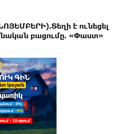
ՈՅԵՄԲԵՐԻ).Տեղի է ունեցել
նական բացումը. «Փաստ»