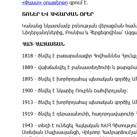
«Փաստ» օրաթերթը
գրում է.
ՏՈՆԵՐ ԵՎ ՀԻՇԱՐԺԱՆ ՕՐԵՐ
Կանանց նկատմամբ բռնության վերացման համա
Նիդերլանդներից, Բոսնիա և Հերցեգովինա՝ Ազգա
ՀԱՅ-ՀԱՅԱՍՏԱՆ
1818 - ծնվել է բառարանագիր Հովհաննես Հյուն
1889 - վախճանվել է բանաստեղծուհի և թարգմ
1895 - ծնվել է խորհրդահայ պետական գործիչ 
1900 - ծնվել է նկարիչ Ռուբեն Շահվերդյանը։
1913 - ծնվել է խորհրդահայ պետական գործիչ Ա
1919 - ծնվել է դերասանուհի, հաղորդավարուհի 
1943 - տեղի է ունեցել Հայկական ԽՍՀ Գիտությո
Ստեփան Մալխասյանցի, Վիկտոր Համբարձումյան