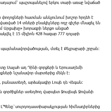
դայում՝ պաշտպանելով երկու տարի առաջ նվաճած
ն փողոցների հատման անկյունում խոշոր հրդեհ է
ց վառված 14 տների բնակիչները ողջ գիշեր մնացել են
«Իմ Արցախը» խորագրի ներքո անցած
վել է 15 միլիոն 428 հազար 777 դոլարի
 պայմանավորվածության, մտել է Քելբաջարի շրջան:
րտը Սալահ ադ Դինի զորքերի և Երուսաղեմի
քների նշանավոր մարտերից մեկն է:
, բանաստեղծ, արձակագիր Լոպե դե Վեգան:
ան գործիքներ ստեղծող վարպետ Ջուզեպե Ջովանի
դե Լ'Պենը`սուրդոդաստիարակչության հիմնադիրներից