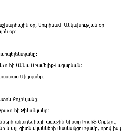
շխարհային օր, Սուրինամ՝ Անկախության օր
յին օր։
քյարպեյենտյանը։
անչուհի Աննա Աբամելիք-Լազարևան։
Անաստաս Միկոյանը։
նտոն Քոչինյանը։
Հրաչուհի Ջինանյանը:
ւնների ակադեմիայի առաջին նիստը Իոսիֆ Օրբելու,
ի և այլ գիտնականների մասնակցությամբ, որով իսկ