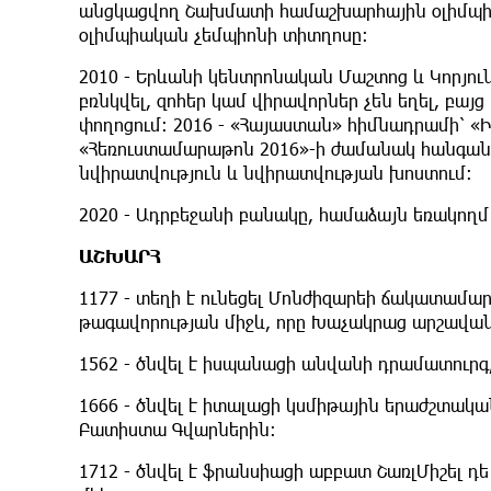
անցկացվող Շախմատի համաշխարհային օլիմպիա
օլիմպիական չեմպիոնի տիտղոսը։
2010 - Երևանի կենտրոնական Մաշտոց և Կորյու
բռնկվել, զոհեր կամ վիրավորներ չեն եղել, բայ
փողոցում: 2016 - «Հայաստան» հիմնադրամի՝ 
«Հեռուստամարաթոն 2016»-ի ժամանակ հանգանակ
նվիրատվություն և նվիրատվության խոստում։
2020 - Ադրբեջանի բանակը, համաձայն եռակողմ
ԱՇԽԱՐՀ
1177 - տեղի է ունեցել Մոնժիզարեի ճակատամա
թագավորության միջև, որը Խաչակրաց արշավան
1562 - ծնվել է իսպանացի անվանի դրամատուրգ
1666 - ծնվել է իտալացի կսմիթային երաժշտակ
Բատիստա Գվարներին։
1712 - ծնվել է ֆրանսիացի աբբատ ՇառլՄիշել 