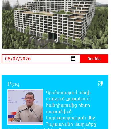
Վարդանյանի ծննդյան տարեդարձն է
0:50:31 7-08-2026
Օգոստոսի 7-ին, 10-ին, 11-ին, 12-ին
և 13-ին գազ չի լինելու․ հասցեներ
0:30:31 7-08-2026
Հնդկաստանի հյուսիս-արևելքում
տեղի ունեցած ջրհեղեղների
հետևանքով զոհերի թիվը հասել է 97-ի
0:10:04 7-08-2026
Բլոգ
Օգոստոսի 7-ին
Գրանադայում տեղի
ժամանակավորապես կդադարեցվի
ունեցած քառակողմ
մի շարք հասցեների էլեկտրամատակարարում
հանդիպումից հետո
տարածված
23:50:00 6-08-2026
հայտարարության մեջ
Վինիսիուսը նոր պայմանագիր է
Հայաստանի տարածքը
կնքել «Ռեալի» հետ․