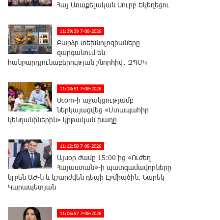
Հայ Առաքելական Սուրբ Եկեղեցու
11:39:39 7-08-2026
Բարձր տեխնոլոգիաները
զարգանում են
հանքարդյունաբերության շնորհիվ․ ԶՊՄԿ
11:18:51 7-08-2026
Ucom-ի աջակցությամբ
ներկայացվեց «Մտապահիր
կենդանիներին» կրթական խաղը
11:12:58 7-08-2026
Այսօր ժամը 15:00 ից «Ուժեղ
Հայաստան»-ի պատգամավորները
կլքեն ԱԺ-ն և կշարժվեն դեպի Էջմիածին. Նարեկ
Կարապետյան
11:06:57 7-08-2026