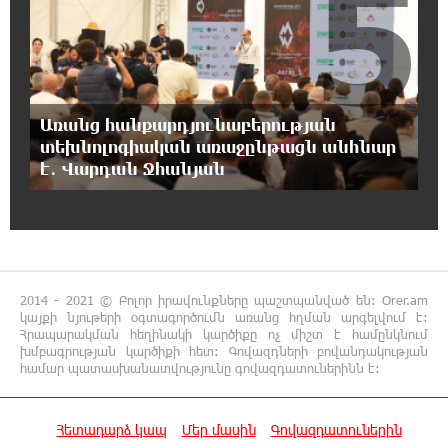
5
20:49:35 7-08-2026
Փրկարարները հայտանաբերել են մոլորված
զբոսաշրջիկներին
Առանց հանքարդյունաբերության
20:39:24 7-08-2026
տեխնոլոգիական առաջընթացն անհնար
ԼՀԿ-ն պահանջում է դադարեցնել Գարեգին
է․ Վարդան Ջհանյան
Բ-ի և եպիսկոպոսների դեմ քրեական
հետապնդումը
20:30:30 7-08-2026
Սարյան փողոցի բնակարաններից մեկում
պայթյունի հետևանքով 55-ամյա
2014 - 2021 © Բոլոր իրավունքները պաշտպանված են: Orer.am
տղամարդը այրվածքներով տեղափոխվել է
կայքի նյութերի օգտագործումն առանց հղման արգելվում է:
«Այրվածքաբանության ազգային կենտրոն»
Հրապարակման հեղինակի կարծիքը ոչ միշտ է համընկնում
խմբագրության կարծիքի հետ: Գովազդների բովանդակության
համար պատասխանատվությունը գովազդատուներինն է:
20:11:48 7-08-2026
Սլովակիայի արևելքում արտակարգ
դրություն է հայտարարվել շոգի ալիքների
Հետադարձ կապ
Մեր մասին
Գովազդատուներին
պատճառով