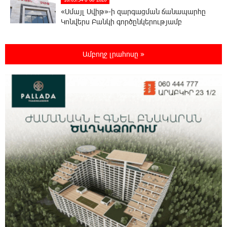
«Սմայլ Սվիթ»-ի զարգացման ճանապարհը
Կոնվերս Բանկի գործընկերությամբ
15:33:02 8-08-2026
Ամբողջ լրահոսը »
Ինչպես է ՔՊ-ն «հարգում» ժողովրդի քվեն.
Մարիաննա Ղահրամանյան
15:21:17 8-08-2026
Ընդդիմությունը պետք է օր առաջ
համախմբվի այս ծանր իրավիճակից դուրս
գալու համար. Արմեն Մանվելյան
15:07:43 8-08-2026
Դուք ու ձեր անտաղանդ շոուները ոչ ավելին
են, քան անհաջող ու չստացված դերասանի
թատրոն. Աննա Կոստանյան
14:58:53 8-08-2026