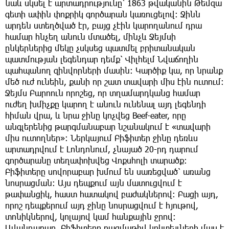
նաև սկսել է արտադրությունը՝ 1863 թվականին Թեմզա
գետի ափին փոքրիկ գործարան կառուցելով։ Ջինն
արդեն ստեղծված էր, բայց չէին կարողանում դրա
համար հնչեղ անուն մտածել, մինչև Ջեյմսի
ընկերներից մեկը չսկսեց պատմել բրիտանական
պատմության լեգենդար դեմք՝ Վիլհելմ Նվաճողին
պահպանող զինվորների մասին։ Կարծիք կա, որ նրանք
մեծ ուժ ունեին, քանի որ շատ տավարի միս էին ուտում։
Ջեյմս Բարոուն որոշեց, որ տղամարդկանց համար
ուժեղ խմիչքը կարող է անուն ունենալ այդ լեգենդի
հիման վրա, և նրա ջինը կոչվեց Beef-eater, որը
անգլերենից թարգմանաբար նշանակում է «տավարի
միս ուտողներ»։ Ներկայում Բիֆիտեր ջինը դեռևս
արտադրվում է Լոնդոնում, չնայած 20-րդ դարում
գործարանը տեղափոխվեց Վոքսհոլի տարածք։
Բիֆիտերը սովորաբար խմում են սառեցված՝ առանց
նոսրացման։ Այս դեպքում այն մատուցվում է
թափանցիկ, հաստ հատակով բաժակներով։ Բացի այդ,
որոշ դեպքերում այդ ջինը նոսրացվում է հյութով,
տոնիկներով, կոլայով կամ հանքային ջրով։
Ավանդաբար, Բիֆիտերը բազմաթիվ կոկտեյլների մաս է