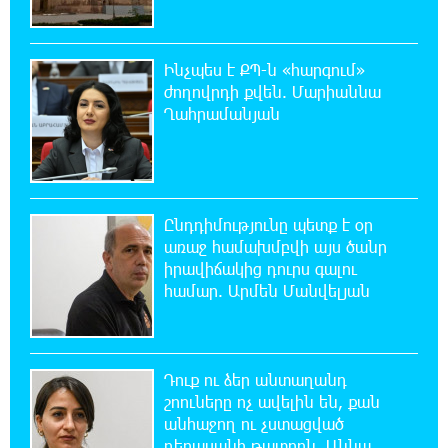
Սլովակիայի նախկին ղեկավարները
պահանջում են, որ Նիկոլ Փաշինյանը
դադարեցնի Հայ Առաքելական Եկեղեցու նկատմամբ
Ինչպես է ՔՊ-ն «հարգում»
քաղաքական հետապնդումները և ճնշումները
ժողովրդի քվեն. Մարիաննա
Ղահրամանյան
11:47:14 8-08-2026
Բանկային գաղտնիքի ապօրինի արտահոսք,
մերժված վարույթներ և լռող բանկեր.
ահազանգում է գործարարը
Ընդդիմությունը պետք է օր
առաջ համախմբվի այս ծանր
11:26:57 8-08-2026
իրավիճակից դուրս գալու
Ավետիք Չալաբյանն օրինակելի հայ է և չի
համար. Արմեն Մանվելյան
վախենում իշխանությունների
ապօրինություններից. Լարիսա Ալավերդյան
10:11:47 8-08-2026
Դուք ու ձեր անտաղանդ
Մեր ուժը մեր աշխատակիցներն են. ԶՊՄԿ
շոուները ոչ ավելին են, քան
անհաջող ու չստացված
դերասանի թատրոն. Աննա