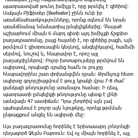
պատրաստված թունդ խմիչք է, որը թրմվել է գիհիով։
Սակայն Բիֆիտեր (Beefeater) ջինն ունի իր
առանձնահատկությունները, որոնք օգնում են նրան
առանձնանալ նմանատիպ ըմպելիքներից։ Չնայած
աշխարհում միայն 6 մարդ գիտի այդ խմիչքի ճշգրիտ
բաղադրատոմսը, բայց հայտնի է, որ գիհիից բացի, այն
թրմվում է ցիտրուսային կեղևով, անգելիկայով, համեմի
սերմով, նուշով և, հնարավոր է, որոշ այլ
բաղադրիչներով։ Բոլոր խոտաբույսերը թրմվում են
սպիրտով, որպեսզի դրանց համն ու բույրը
հնարավորինս շատ փոխանցվեն դրան։ Թրմելուց հետո
սպիրտը գոլորշիացվում է թույլ կրակի վրա 7-8 ժամ՝
ցանկալի թնդությունը ստանալու համար։ Ի դեպ,
պատրաստի ըմպելիքի թնդությունը պետք է լինի
առնվազն 47 աստիճան։ Դրա շնորհիվ այն լավ
պահպանում է բոլոր այն նյութերը, որոնք թրմման
ընթացքում անցել են սպիրտի մեջ։
Այս բաղադրատոմսը հորինել է երիտասարդ լոնդոնցի
դեղագործ Ջեյմս Բարոուն։ Եվ ոչ միայն հորինել է, այլ