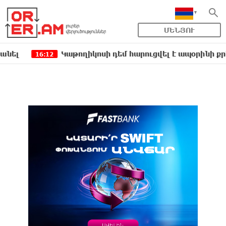
ՄԵՆՅՈՒ
Կաթողիկոսի դեմ հարուցվել է ապօրինի քրեական վ
16:12