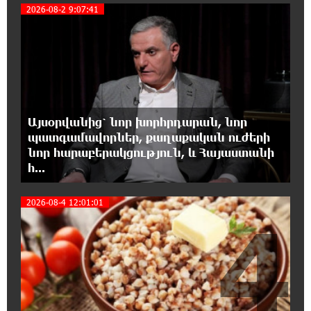
3
2026-08-2 9:07:41
15:21:17 8-08-2026
Ընդդիմությունը պետք է օր առաջ
համախմբվի այս ծանր իրավիճակից դուրս
գալու համար. Արմեն Մանվելյան
15:07:43 8-08-2026
Այսօրվանից՝ նոր խորհրդարան, նոր
Դուք ու ձեր անտաղանդ շոուները ոչ ավելին
պատգամավորներ, քաղաքական ուժերի
են, քան անհաջող ու չստացված դերասանի
նոր հարաբերակցություն, և Հայաստանի
թատրոն. Աննա Կոստանյան
հ...
14:58:53 8-08-2026
2026-08-4 12:01:01
4
Միայն հանրային մեծ աջակցության
պարագայում ընդդիմությունը կկարողանա
օրակարգ թելադրել. Արեգ Սավգուլյան
14:44:51 8-08-2026
«ՀայաՔվեի» տարածքային գրասենյակները
շարունակում են կահավորվել Ավետիք