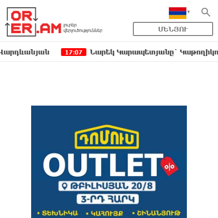
ՄԵՆՅՈՒ
անյան
Նարեկ Կարապետյանը` Կաթողիկոսին հեռա
17:07