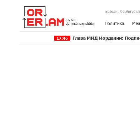
Ереван,
06.Август.
Политика
Меж
Глава МИД Иордании: Подписание мирног
17:46