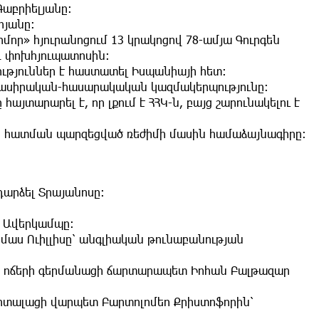
Գաբրիելյանը։
րյանը։
որ» հյուրանոցում 13 կրակոցով 78-ամյա Գուրգեն
և փոխհյուպատոսին։
թյուններ է հաստատել Իսպանիայի հետ։
րենասիրական-հասարակական կազմակերպությունը։
յտարարել է, որ լքում է ՀՀԿ-ն, բայց շարունակելու է
նի հատման պարզեցված ռեժիմի մասին համաձայնագիրը։
 դարձել Տրայանոսը։
կ Ավերկամպը։
ոմաս Ուիլլիսը՝ անգլիական թունաբանության
կկո ոճերի գերմանացի ճարտարապետ Իոհան Բալթազար
 իտալացի վարպետ Բարտոլոմեո Քրիստոֆորին՝