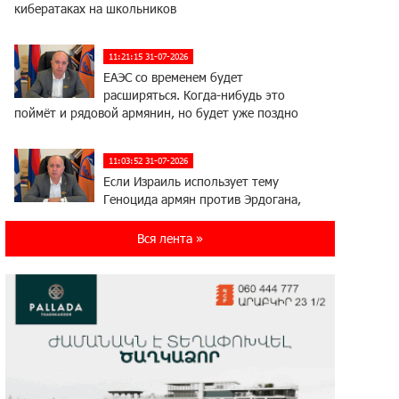
кибератаках на школьников
11:21:15 31-07-2026
ЕАЭС со временем будет
расширяться. Когда-нибудь это
поймёт и рядовой армянин, но будет уже поздно
11:03:52 31-07-2026
Если Израиль использует тему
Геноцида армян против Эрдогана,
то что для него значит сам Геноцид?
Вся лента »
17:16:14 30-07-2026
ВТБ (Армения): вклад «Стабильный»
— до 10% годовых и оформление в
мобильном приложении
17:03:49 30-07-2026
Платформа Rate.Trading на Seaside