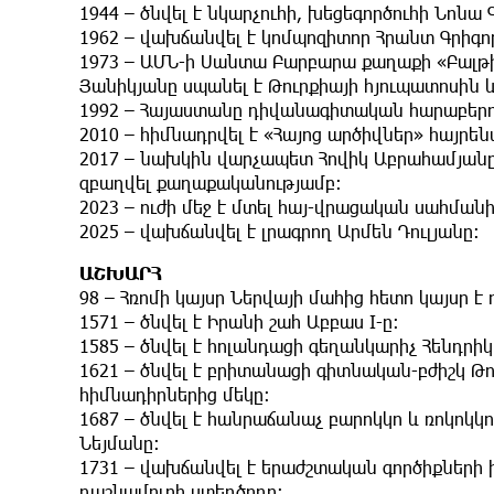
1944 – ծնվել է նկարչուհի, խեցեգործուհի Նոնա 
1962 – վախճանվել է կոմպոզիտոր Հրանտ Գրիգո
1973 – ԱՄՆ-ի Սանտա Բարբարա քաղաքի «Բալթիմ
Յանիկյանը սպանել է Թուրքիայի հյուպատոսին 
1992 – Հայաստանը դիվանագիտական հարաբերու
2010 – հիմնադրվել է «Հայոց արծիվներ» հայ
2017 – նախկին վարչապետ Հովիկ Աբրահամյանը հա
զբաղվել քաղաքականությամբ։
2023 – ուժի մեջ է մտել հայ-վրացական սահմա
2025 – վախճանվել է լրագրող Արմեն Դուլյանը։
ԱՇԽԱՐՀ
98 – Հռոմի կայսր Ներվայի մահից հետո կայսր է
1571 – ծնվել է Իրանի շահ Աբբաս I-ը։
1585 – ծնվել է հոլանդացի գեղանկարիչ Հենդրի
1621 – ծնվել է բրիտանացի գիտնական-բժիշկ Թ
հիմնադիրներից մեկը։
1687 – ծնվել է հանրաճանաչ բարոկկո և ռոկո
Նեյմանը։
1731 – վախճանվել է երաժշտական գործիքների
դաշնամուրի ստեղծողը։