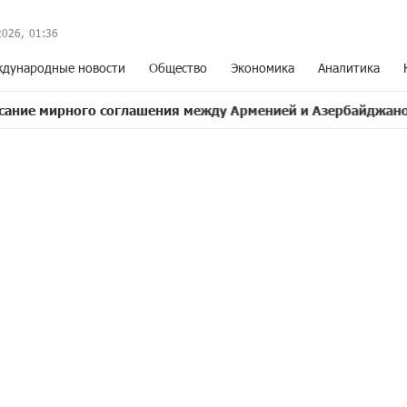
2026,
01
:
36
дународные новости
Общество
Экономика
Аналитика
о соглашения между Арменией и Азербайджаном близко