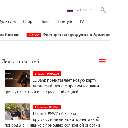
Русский
Культура
Спорт
Блог
Lifestyle
TV
Рост цен на продукты в Армении ускорился до 8,6%:
17:27
Лента новостей
17:22:07 5-08-2026
IDBank представляет новую карту
Mastercard World с преимуществами
для путешествий и специальной акцией
14:56:06 5-08-2026
Ucom и FPWC обеспечат
круглосуточный мониторинг дикой
природы в Гнишике с помощью солнечной энергии