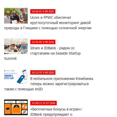
14:56:01 5-08-2026
Ucom и FPWC обеспечат
круглосуточный мониторинг дикой
природы в Гнишике с помощью солнечной энергии
22:41:05 3-08-2026
Idram и IDBank - рядом со
стартапами на Seaside Startup
Summit
10:12:55 3-08-2026
В мобильном приложении Юнибанка
теперь можно зарегистрироваться
также с помощью imID
21:09:13 31-07-2026
«Бесплатные бонусы в играх»:
IDBank предупреждает о