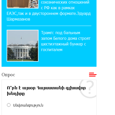
союзнических отношений
«Давидбекских играх»:
с РФ как в рамках
Idram&IDBank
ЕАЭС,так и в двустороннем формате.Эдуард
Шармазанов
11:25:48 21-07-2026
Кругом война. А вас вводят в
Трамп: под бальным
заблуждение. Аршак Карапетян
залом Белого дома строят
шестиэтажный бункер с
16:32:52 20-07-2026
госпиталем
Центр продаж и обслуживания Ucom
в Егварде возобновил работу по
новому адресу — ул. Ереванян, 3/47
Опрос
15:44:07 17-07-2026
До 25% idcoin-ов при покупке
Ո՞րն է այսօր Հայաստանի գլխավոր
авиабилетов Flyone: Idram&IDBank
խնդիրը
11:30:15 17-07-2026
Անվտանգություն
Ucom и Microsoft Innovation Center
помогают школьникам развивать