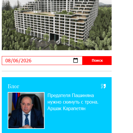
Startup Summit: IDBank представил
инновационное решение
14:44:13 29-07-2026
Состоялось открытие Khachaturian
Rooftop при поддержке IDBank
18:38:18 28-07-2026
Пашинян ты упустил свой шанс уйти
спокойно. Аршак Карапетян
12:04:53 28-07-2026
Блог
Обновленный Центр продаж и
Предателя Пашиняна
обслуживания Ucom открылся по
адресу ул. Шаумяна, 24/2 в Арарате
нужно скинуть с трона.
Аршак Карапетян
22:28:49 27-07-2026
Никогда Нагорный Карабах не был в
составе независимого Азербайджана.