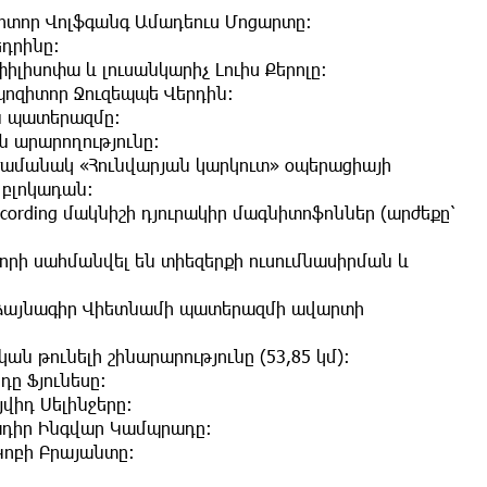
զիտոր Վոլֆգանգ Ամադեուս Մոցարտը։
եդրինը։
փիլիսոփա և լուսանկարիչ Լուիս Քերոլը։
պոզիտոր Ջուզեպպե Վերդին։
ան պատերազմը։
ն արարողությունը։
ժամանակ «Հունվարյան կարկուտ» օպերացիայի
 բլոկադան։
ecording մակնիշի դյուրակիր մագնիտոֆոններ (արժեքը՝
 որի սահմանվել են տիեզերքի ուսումնասիրման և
մաձայնագիր Վիետնամի պատերազմի ավարտի
ան թունելի շինարարությունը (53,85 կմ)։
դը Ֆյունեսը։
վիդ Սելինջերը։
նադիր Ինգվար Կամպրադը։
Կոբի Բրայանտը։