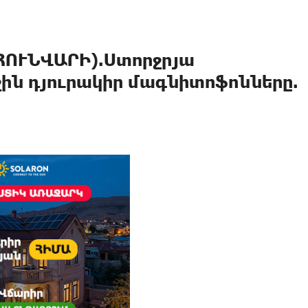
ՀՈՒՆՎԱՐԻ).Ստորջրյա
ին դյուրակիր մագնիտոֆոնները.