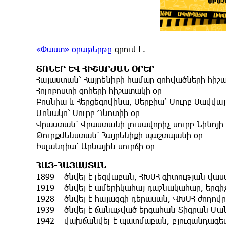
«Փաստ» օրաթերթը
գրում է.
ՏՈՆԵՐ ԵՎ ՀԻՇԱՐԺԱՆ ՕՐԵՐ
Հայաստան՝ Հայրենիքի համար զոհվածների հիշ
Հոլոքոստի զոհերի հիշատակի օր
Բոսնիա և Հերցեգովինա, Սերբիա՝ Սուրբ Սավվայ
Մոնակո՝ Սուրբ Դևոտիի օր
Վրաստան՝ Վրաստանի լուսավորիչ սուրբ Նինոյի
Թուրքմենստան՝ Հայրենիքի պաշտպանի օր
Իսլանդիա՝ Արևային սուրճի օր
ՀԱՅ-ՀԱՅԱՍՏԱՆ
1899 – ծնվել է լեզվաբան, ՀԽՍՀ գիտության վ
1919 – ծնվել է ամերիկահայ դաշնակահար, երգ
1928 – ծնվել է հայազգի դերասան, ՎԽՍՀ ժողո
1939 – ծնվել է ճանաչված երգահան Տիգրան Մա
1942 – վախճանվել է պատմաբան, բյուզանդագե