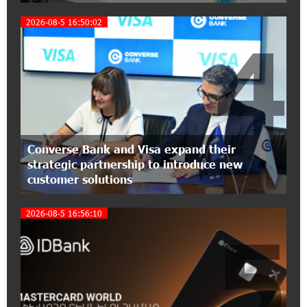
Three-day Financial Literacy Course at the FAST
Foundation’s AI Camp: Idram&IDBank
2026-08-5 16:50:02
4
15:30:10 2-07-2026
Coffee, a Break, and Up to 10% idcoin with
Idram&IDBank
12:40:36 2-07-2026
Ucom Introduces the New uMix 5000 Regional
Converse Bank and Visa expand their
Package: 3 Services for Just AMD 5,000 per
strategic partnership to introduce new
Month
customer solutions
11:55:53 2-07-2026
2026-08-5 16:56:10
"Monaco glamour, Vegas energy, Macau prestige
5
- yet uniquely Armenian." Artak Tovmasyan on
how Seven Visions is redefining world-class hospitality
11:56:27 1-07-2026
Travel Without Borders: Ucom Introduces New