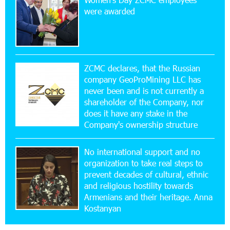
Ucom Sales and Service Center Reopens at 3/47
were awarded
Yerevanyan Street in Yeghvard
15:47:47 17-07-2026
Up to 25% idcoin when purchasing Flyone flight
tickets: Idram&IDBank
ZCMC declares, that the Russian
company GeoProMining LLC has
never been and is not currently a
15:10:21 17-07-2026
shareholder of the Company, nor
Converse Bank Named Armenia’s Best Digital
Bank for Consumers by Euromoney
does it have any stake in the
Company's ownership structure
11:36:50 17-07-2026
No international support and no
Ucom and Microsoft Innovation Center Help
School Students Build Cybersecurity Skills
organization to take real steps to
prevent decades of cultural, ethnic
and religious hostility towards
12:45:18 16-07-2026
Armenians and their heritage. Anna
Ucom Supports Installation of 10 kW Solar Plant
Kostanyan
in Shenavan, Lori