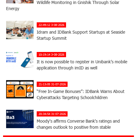
Wildlife Monitoring in Gnishik Through Solar
Energy
22:49:12 3-08-2026
Idram and IDBank Support Startups at Seaside
Startup Summit
10:19:14 3-08-2026
It is now possible to register in Unibank’s mobile
application through imID as well
21:13:05 31-07-2026
“Free In-Game Bonuses”: IDBank Warns About
Cyberattacks Targeting Schoolchildren
20:34:54 31-07-2026
Moody's affirms Converse Bank's ratings and
changes outlook to positive from stable