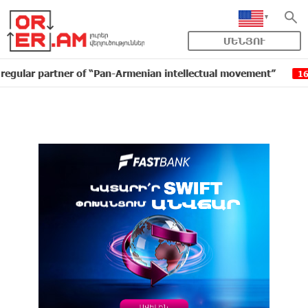
ՄԵՆՅՈՒ
artner of “Pan-Armenian intellectual movement”
IDBa
16:11