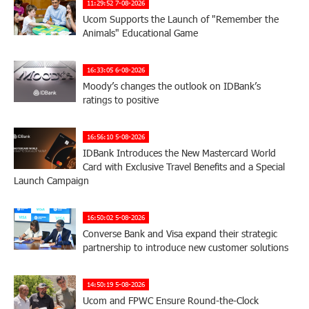
11:29:52 7-08-2026
Ucom Supports the Launch of "Remember the
Animals" Educational Game
16:33:05 6-08-2026
Moody’s changes the outlook on IDBank’s
ratings to positive
16:56:10 5-08-2026
IDBank Introduces the New Mastercard World
Card with Exclusive Travel Benefits and a Special
Launch Campaign
16:50:02 5-08-2026
Converse Bank and Visa expand their strategic
partnership to introduce new customer solutions
14:50:19 5-08-2026
Ucom and FPWC Ensure Round-the-Clock