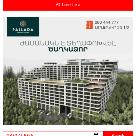
All Timeline »
18:11:09 31-07-2026
New Achievements in Europe: "Armenian
Virtuosos" Scholarship Recipients Embark on
Educational Trips to Prestigious Music Academies
16:54:53 30-07-2026
Rate.Trading Platform at Seaside Startup
Summit: IDBank Introduces an Innovative
Solution
14:34:49 29-07-2026
Khachaturian Rooftop Grand Opening
Supported by IDBank
11:59:57 28-07-2026
Ucom’s Sales and Service Center Reopens at
24/2 Shahumyan Street in Ararat