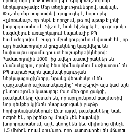
որտեղ այն բարձրաձայնվել է Նիկոլ Փաշինյանի
ներկայությամբ։ Մեր տեղեկություններով, սակայն,
Փաշինյանը սարսափելի զայրացել է, հորդորել
«չմոռանալ», որ ինքն է որոշում, թե ով պետք է լինի
խորհրդարանում։ Ճիշտ է, նաև հիշեցրել է, որ ցուցակը
կազմվելու է առաջիկայում կայանալիք ՔՊ
համաժողովում, բայց խմբակցությունում վստահ են, որ
այդ համաժողովում ցուցակները կազմվելու են
նախապես տրամադրված հուշաթերթիկներով:
Համաժողովին 1000- ից ավելի պատվիրակներ են
մասնակցելու, որոնց հետ հիմնականում աշխատում են
ՔՊ տարածքային կազմակերպության
ներկայացուցիչները, նրանց վերահսկում են
վարչապետի աշխատակազմից՝ «հուշելով» այս կամ այն
ընտրությունը կատարել: Ըստ մեր զրուցակցի,
քպականները վստահ են, որ արդյունքում բազմաթիվ
նոր դեմքեր կլինեն ընտրացուցակի բարձր
հորիզոնականներում։ Ըստ այդմ, քպականները նաև
դժգոհ են, որ իրենք ոչ միայն չեն հայտնվի
խորհրդարանում, այլև կկորցնեն կես միլիոնից մինչև
1,5 միլիոն դրամ գումարը, որը պարտադրել են վճարել