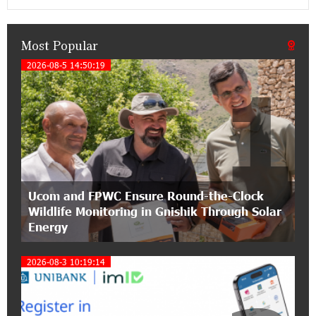
an attractive investment opportunity
Most Popular
21:50:45 9-07-2026
IDBank warns of scam calls impersonating
2026-08-5 14:50:19
1
pension funds
15:47:51 9-07-2026
A little corner of France in Hrazdan, with the
partnership of Converse SME
17:31:55 8-07-2026
Ucom and FPWC Ensure Round-the-Clock
Idram is the general partner of the "Towards
Wildlife Monitoring in Gnishik Through Solar
Conscious Parenting 2026" annual conference
Energy
12:40:22 8-07-2026
2026-08-3 10:19:14
Polytechnic University Graduation Ceremony
Held with the Support of Unibank