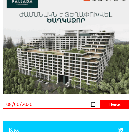
17:03:49 30-07-2026
Платформа Rate.Trading на Seaside Startup
Summit: IDBank представил инновационное
решение
14:44:13 29-07-2026
Состоялось открытие Khachaturian Rooftop
при поддержке IDBank
18:38:18 28-07-2026
Пашинян ты упустил свой шанс уйти
спокойно. Аршак Карапетян
12:04:53 28-07-2026
Обновленный Центр продаж и обслуживания
Ucom открылся по адресу ул. Шаумяна, 24/2
в Арарате
Блог