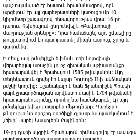
պաշտպանված էր հատուկ հրամանագրով, որն
արգելում էր այլ գարեջրատների կառուցումը 10
կիլոմետր շառավղով հեռավորության վրա։ 16-րդ
դարում Չեխիայում ընդունվել է «Բավարիայի
մաքրության օրենքը»։ Դրա համաձայն, այդ ըմպելիքը
թույլատրվում էր պատրաստել միայն գարուց, ջրից և
գայլուկից։
Ի դեպ, այդ ըմպելիքի եփման տեխնոլոգիայի
վերաբերյալ առաջին լուրջ գիտական աշխատանքը
հրատարակվել է Պրահայում 1585 թվականին։ Այդ
տեղեկատուն գրվել էր կայսր Ռուդոլֆ II-ի անձնական
բժշկի կողմից։ Նշանակալի է նաև Ֆրանտիշեկ Պոպեի՝
գարեջրագործության արվեստի մասին 1794 թվականի
հրատարակությունը, որտեղ նա համակարգել էր այդ
ըմպելիքը եփելու տարբեր մեթոդները։ Գարեջրի
թնդությունը որոշող գործիքի գյուտը ևս պատկանում է
չեխի՝ Կարել Նապոլեոն Բալինգին։
19-րդ դարի սկզբին Պրահայում հիմնադրվել էր ապագա
գարեջրագործներ պատրաստելու առաջին