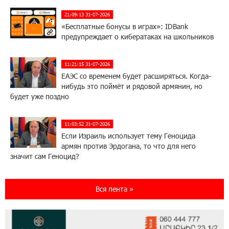
21:09:13 31-07-2026
«Бесплатные бонусы в играх»: IDBank
предупреждает о кибератаках на школьников
11:21:15 31-07-2026
ЕАЭС со временем будет расширяться. Когда-
нибудь это поймёт и рядовой армянин, но
будет уже поздно
11:03:52 31-07-2026
Если Израиль использует тему Геноцида
армян против Эрдогана, то что для него
значит сам Геноцид?
17:16:14 30-07-2026
Вся лента »
ВТБ (Армения): вклад «Стабильный» — до
10% годовых и оформление в мобильном
приложении