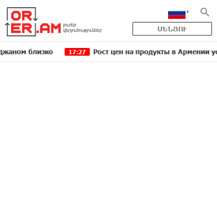
ՄԵՆՅՈՒ
близко
Рост цен на продукты в Армении ускорилс
17:27