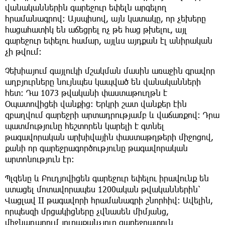
վանականներին գարեջուր եփելն արգելող
հրամանագրով։ Այսպիսով, այն կատակը, որ չեխերը
հացահատիկ են աճեցրել ոչ թե հաց թխելու, այլ
գարեջուր եփելու համար, այլևս այդքան էլ անիրական
չի թվում։
Չեխիայում գայլուկի մշակման մասին առաջին գրավոր
աղբյուրները նույնպես կապված են վանականների
հետ։ Դա 1073 թվականի փաստաթուղթն է
Օպատովիցեի վանքից։ Երկրի շատ վանքեր էին
զբաղվում գարեջրի արտադրությամբ և վաճառքով։ Դրա
պատմությունը հեշտորեն կարելի է գտնել
թագավորական արխիվային փաստաթղթերի միջոցով,
քանի որ գարեջրագործությունը թագավորական
արտոնություն էր։
Պլզենը և Բուդյովիցեն գարեջուր եփելու իրավունք են
ստացել մոտավորապես 1200ական թվականներին՝
Վացլավ II թագավորի հրամանագրի շնորհիվ։ Ավելին,
որպեսզի մրցակիցները չվնասեն միմյանց,
միջնադարում յուրաքանչյուր գարեջրատուն