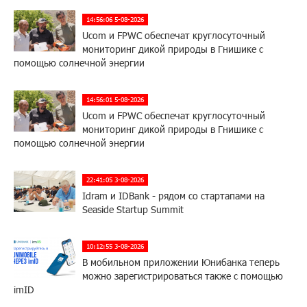
14:56:06 5-08-2026
Ucom и FPWC обеспечат круглосуточный
мониторинг дикой природы в Гнишике с
помощью солнечной энергии
14:56:01 5-08-2026
Ucom и FPWC обеспечат круглосуточный
мониторинг дикой природы в Гнишике с
помощью солнечной энергии
22:41:05 3-08-2026
Idram и IDBank - рядом со стартапами на
Seaside Startup Summit
10:12:55 3-08-2026
В мобильном приложении Юнибанка теперь
можно зарегистрироваться также с помощью
imID