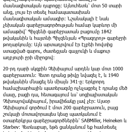
մասնագիտական դպրոցը։ Այնուհետև՝ մոտ 50 տարի
անց, լույս էր տեսել համապատասխան
մասնագիտական ամսագիր։ Նշանակալի է նաև
չեխական գարեջրագործության համար կարևոր մի
ամսաթիվ՝ Պիլզենի գարեջրատան բացումը 1842
թվականին և հայտնի Պիլզենյան «Պրազդրոյ» գարեջրի
թողարկումը։ Այն արտադրվում էր Էլբեի հովտից
ստացված գարու, ժատեցյան գայլուկի և մաքուր
աղբյուրի ջրի միջոցով։
20-րդ դարի սկզբին Չեխիայում արդեն կար մոտ 1000
գարեջրատուն։ Հետո դրանց թիվը նվազել է, և 1940
թվականին մնացել են միայն 341-ը։ Երկրորդ
համաշխարհային պատերազմը ոչնչացրել է դրանց մեծ
մասը, բացի դա, հետագայում ևս՝ սոցիալիստական
Չեխոսլովակիայում, իրավիճակը լավ չէր։ Այսօր
Չեխիայում գործում է մոտ 200 գարեջրատուն, բայց
շուկայի մոտավորապես կեսը պատկանում է
օտարերկրյա գարեջրագործներին՝ SABMiller, Heineken և
Starbev։ Հետևաբար, եթե ցանկանում եք համտեսել