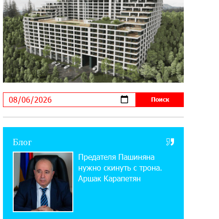
Startup Summit: IDBank представил
инновационное решение
14:44:13 29-07-2026
Состоялось открытие Khachaturian
Rooftop при поддержке IDBank
18:38:18 28-07-2026
Пашинян ты упустил свой шанс уйти
спокойно. Аршак Карапетян
12:04:53 28-07-2026
Блог
Обновленный Центр продаж и
Предателя Пашиняна
обслуживания Ucom открылся по
адресу ул. Шаумяна, 24/2 в Арарате
нужно скинуть с трона.
Аршак Карапетян
22:28:49 27-07-2026
Никогда Нагорный Карабах не был в
составе независимого Азербайджана.