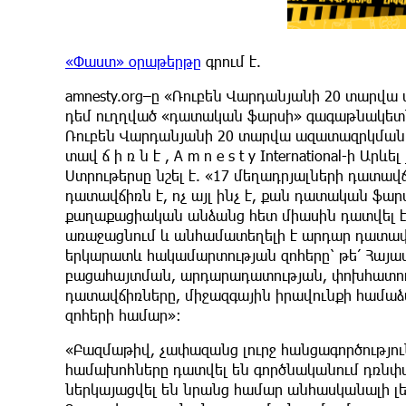
«Փաստ» օրաթերթը
գրում է.
amnesty.org–ը «Ռուբեն Վարդանյանի 20 տարվ
դեմ ուղղված «դատական ֆարսի» գագաթնակետն 
Ռուբեն Վարդանյանի 20 տարվա ազատազրկման դա
տավ ճ ի ռ ն է , A m n e s t y International-ի
Ստրութերսը նշել է. «17 մեղադրյալների դատա
դատավճիռն է, ոչ այլ ինչ է, քան դատական ֆար
քաղաքացիական անձանց հետ միասին դատվել է 
առաջացնում և անհամատեղելի է արդար դատավ
երկարատև հակամարտության զոհերը՝ թե՛ Հայաս
բացահայտման, արդարադատության, փոխհատուցմ
դատավճիռները, միջազգային իրավունքի համաձա
զոհերի համար»։
«Բազմաթիվ, չափազանց լուրջ հանցագործությու
համախոհները դատվել են գործնականում դռնփակ
ներկայացվել են նրանց համար անհասկանալի լե