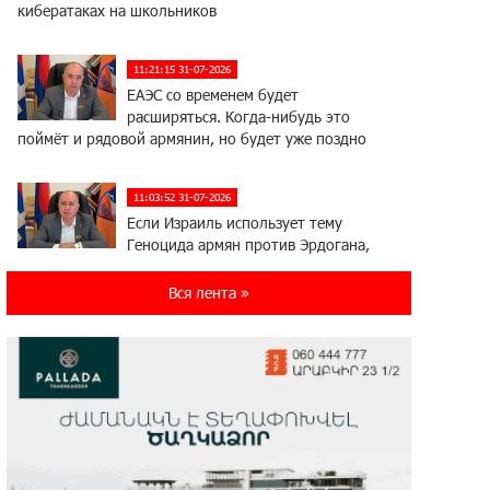
кибератаках на школьников
11:21:15 31-07-2026
ЕАЭС со временем будет
расширяться. Когда-нибудь это
поймёт и рядовой армянин, но будет уже поздно
11:03:52 31-07-2026
Если Израиль использует тему
Геноцида армян против Эрдогана,
то что для него значит сам Геноцид?
Вся лента »
17:16:14 30-07-2026
ВТБ (Армения): вклад «Стабильный»
— до 10% годовых и оформление в
мобильном приложении
17:03:49 30-07-2026
Платформа Rate.Trading на Seaside