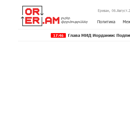
Ереван,
06.Август.
Политика
Меж
Глава МИД Иордании: Подписание мирн
17:46