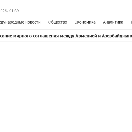
2026,
01
:
39
дународные новости
Общество
Экономика
Аналитика
ого соглашения между Арменией и Азербайджаном близко