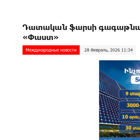
Դա­տա­կան ֆար­սի գա­գաթ­նա­
«Փաստ»
Международные новости
28 Февраль, 2026 11:34