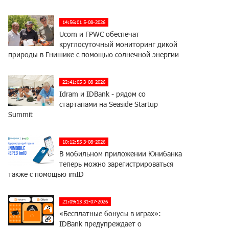
14:56:01 5-08-2026
Ucom и FPWC обеспечат
круглосуточный мониторинг дикой
природы в Гнишике с помощью солнечной энергии
22:41:05 3-08-2026
Idram и IDBank - рядом со
стартапами на Seaside Startup
Summit
10:12:55 3-08-2026
В мобильном приложении Юнибанка
теперь можно зарегистрироваться
также с помощью imID
21:09:13 31-07-2026
«Бесплатные бонусы в играх»:
IDBank предупреждает о