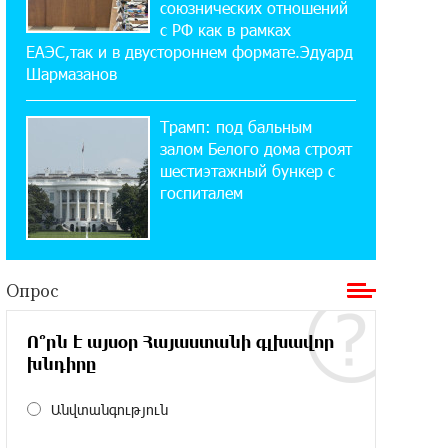
союзнических отношений
«Давидбекских играх»:
с РФ как в рамках
Idram&IDBank
ЕАЭС,так и в двустороннем формате.Эдуард
Шармазанов
11:25:48 21-07-2026
Кругом война. А вас вводят в
Трамп: под бальным
заблуждение. Аршак Карапетян
залом Белого дома строят
шестиэтажный бункер с
16:32:52 20-07-2026
госпиталем
Центр продаж и обслуживания Ucom
в Егварде возобновил работу по
новому адресу — ул. Ереванян, 3/47
Опрос
15:44:07 17-07-2026
До 25% idcoin-ов при покупке
Ո՞րն է այսօր Հայաստանի գլխավոր
авиабилетов Flyone: Idram&IDBank
խնդիրը
11:30:15 17-07-2026
Անվտանգություն
Ucom и Microsoft Innovation Center
помогают школьникам развивать