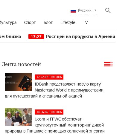
Русский
Культура
Спорт
Блог
Lifestyle
TV
Рост цен на продукты в Армении ускорился до 8,
17:27
Лента новостей
17:22:07 5-08-2026
IDBank представляет новую карту
Mastercard World с преимуществами
для путешествий и специальной акцией
14:56:06 5-08-2026
Ucom и FPWC обеспечат
круглосуточный мониторинг дикой
природы в Гнишике с помощью солнечной энергии