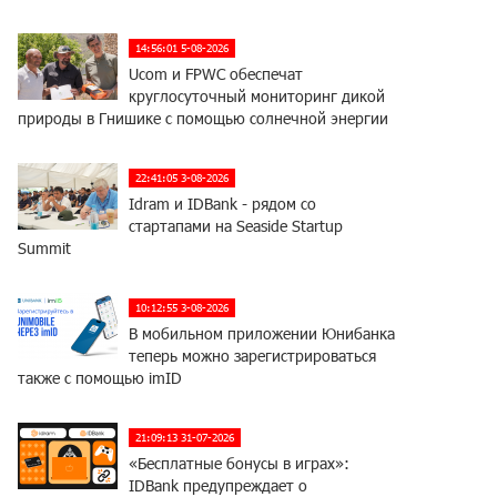
14:56:01 5-08-2026
Ucom и FPWC обеспечат
круглосуточный мониторинг дикой
природы в Гнишике с помощью солнечной энергии
22:41:05 3-08-2026
Idram и IDBank - рядом со
стартапами на Seaside Startup
Summit
10:12:55 3-08-2026
В мобильном приложении Юнибанка
теперь можно зарегистрироваться
также с помощью imID
21:09:13 31-07-2026
«Бесплатные бонусы в играх»:
IDBank предупреждает о