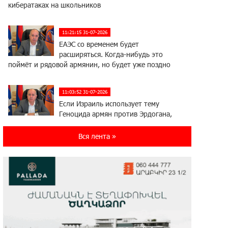
кибератаках на школьников
11:21:15 31-07-2026
ЕАЭС со временем будет
расширяться. Когда-нибудь это
поймёт и рядовой армянин, но будет уже поздно
11:03:52 31-07-2026
Если Израиль использует тему
Геноцида армян против Эрдогана,
то что для него значит сам Геноцид?
Вся лента »
17:16:14 30-07-2026
ВТБ (Армения): вклад «Стабильный»
— до 10% годовых и оформление в
мобильном приложении
17:03:49 30-07-2026
Платформа Rate.Trading на Seaside