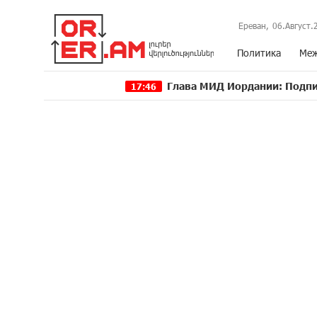
Ереван,
06.Август.
Политика
Меж
Глава МИД Иордании: Подписание мирно
17:46