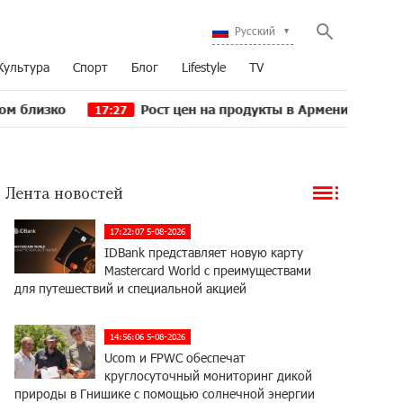
Русский
Культура
Спорт
Блог
Lifestyle
TV
Рост цен на продукты в Армении ускорился до 8,6
17:27
Лента новостей
17:22:07 5-08-2026
IDBank представляет новую карту
Mastercard World с преимуществами
для путешествий и специальной акцией
14:56:06 5-08-2026
Ucom и FPWC обеспечат
круглосуточный мониторинг дикой
природы в Гнишике с помощью солнечной энергии