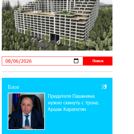
Startup Summit: IDBank представил
инновационное решение
14:44:13 29-07-2026
Состоялось открытие Khachaturian
Rooftop при поддержке IDBank
18:38:18 28-07-2026
Пашинян ты упустил свой шанс уйти
спокойно. Аршак Карапетян
12:04:53 28-07-2026
Блог
Обновленный Центр продаж и
Предателя Пашиняна
обслуживания Ucom открылся по
адресу ул. Шаумяна, 24/2 в Арарате
нужно скинуть с трона.
Аршак Карапетян
22:28:49 27-07-2026
Никогда Нагорный Карабах не был в
составе независимого Азербайджана.