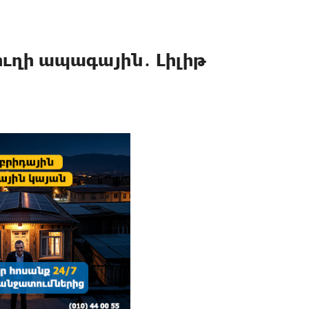
ուղի ապագային․ Լիլիթ