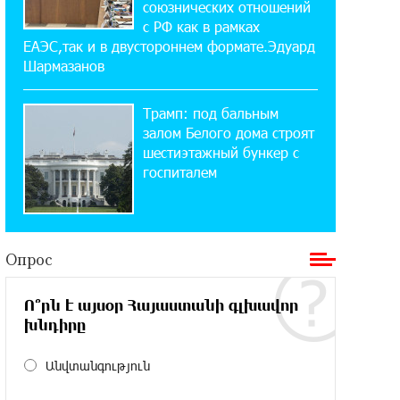
союзнических отношений
«Давидбекских играх»:
с РФ как в рамках
Idram&IDBank
ЕАЭС,так и в двустороннем формате.Эдуард
Шармазанов
11:25:48 21-07-2026
Кругом война. А вас вводят в
Трамп: под бальным
заблуждение. Аршак Карапетян
залом Белого дома строят
шестиэтажный бункер с
16:32:52 20-07-2026
госпиталем
Центр продаж и обслуживания Ucom
в Егварде возобновил работу по
новому адресу — ул. Ереванян, 3/47
Опрос
15:44:07 17-07-2026
До 25% idcoin-ов при покупке
Ո՞րն է այսօր Հայաստանի գլխավոր
авиабилетов Flyone: Idram&IDBank
խնդիրը
11:30:15 17-07-2026
Անվտանգություն
Ucom и Microsoft Innovation Center
помогают школьникам развивать