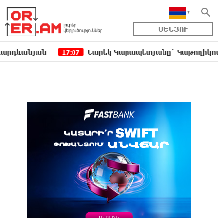
ՄԵՆՅՈՒ
յան
Նարեկ Կարապետյանը` Կաթողիկոսին հեռաց
17:07