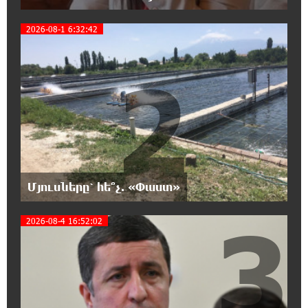
Մարիաննա Ղահրամանյան
2026-08-1 6:32:42
18:32:23 7-08-2026
2
«հակասաֆարովյան» օրենսդրական
նախաձեռնության վերաբերյալ
հիմանվորումներ․ Շիրազ Մանուկյան
18:26:59 7-08-2026
Վեհափառ Հայրապետի շուրջ խայտառակ
զարգացումների, Գյուղացիներին
վերաբերող առաջնային հարցերի մասին՝
Մյուսները՝ հե՞չ. «Փաստ»
գյուղտեխնիկայից մինչև անվճար երթուղի. Անդրանիկ
Գևորգյան
3
2026-08-4 16:52:02
18:25:05 7-08-2026
Թուրքական ապրանքանիշը դադարեցնում է
գործունեությունը Ռուսաստանում
18:08:44 7-08-2026