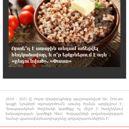
5
17:07:39 7-08-2026
Նարեկ Կարապետյանը` Կաթողիկոսին
հեռացնել փորձելու մասին
16:57:42 7-08-2026
«ՀայաՔվեն» կանգնած է Հայ առաքելական
եկեղեցու պաշտպանության առաջնագծում.
Որտե՞ղ է առաջին անգամ աճեցվել
մաս 3
հնդկաձավար, և ո՞ր երկրներում է այն
«ընդունված». «Փաստ»
16:50:26 7-08-2026
Վարչապետ լինել, չի նշանակում ինչ ուզել
անել
16:42:49 7-08-2026
2014 - 2021 © Բոլոր իրավունքները պաշտպանված են: Orer.am
«ՀայաՔվեն» կանգնած է Հայ առաքելական
կայքի նյութերի օգտագործումն առանց հղման արգելվում է:
եկեղեցու պաշտպանության առաջնագծում.
Հրապարակման հեղինակի կարծիքը ոչ միշտ է համընկնում
մաս 2
խմբագրության կարծիքի հետ: Գովազդների բովանդակության
համար պատասխանատվությունը գովազդատուներինն է:
16:26:52 7-08-2026