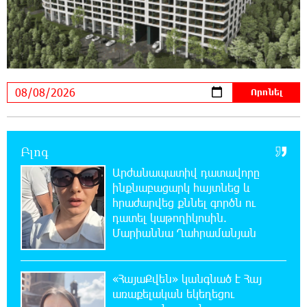
21:08:37 7-08-2026
ԵԱՏՄ֊ն չի ուզում, որ իր միջոցներով
զարգանա Հայաստանի տնտեսությունը ու
հետո գնա ԵՄ. Արշակ Կարապետյան
21:07:27 7-08-2026
ԱՄՆ վերաքննիչ դատարանը արգելափակել
է Թրամփի 400 միլիոն դոլար արժողությամբ
Սպիտակ տան պարահանդեսային դահլիճի նախագիծը
Բլոգ
Արժանապատիվ դատավորը
21:03:44 7-08-2026
ինքնաբացարկ հայտնեց և
Կաթողիկոսի նկատմամբ իրականացվող
հրաժարվեց քննել գործն ու
բռնադատավարությունը միահեծան
դատել կաթողիկոսին.
իշխանության հետևանք է. Հանրային Դաշինք
Մարիաննա Ղահրամանյան
20:59:50 7-08-2026
Մեր երկրում իշխանության և ընդդիմության
«ՀայաՔվեն» կանգնած է Հայ
անվերջանալի պայքարում տուժում է միայն
առաքելական եկեղեցու
ու միայն ՀՀ քաղաքացին. Աննա Կոստանյան