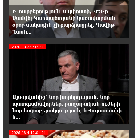
Դանակահարություն՝ Մասիսի
Ի տարբերություն Հայփոստի, ՀԷՑ-ը
գազալցակայաններից մեկի մոտ.
Սամվել Կարապետյանի կառավարման
կասկածյալը ձերբակալվել է
օրոք սակագին չի բարձրացրել. Դավիթ
Ղազի...
17:58:24 7-08-2026
Դատական նիստից հետո Մայր Տաճարում
4
2026-08-2 9:07:41
Վեհափառ Հայրապետը աղոթք է հնչեցնում
ժողովրդի հետ
17:31:07 7-08-2026
Վեհափառի հանդեպ տիտանական
ապօրինություն կա, անասելի ցավ եմ զգում.
Վարդևանյան
Այսօրվանից՝ նոր խորհրդարան, նոր
պատգամավորներ, քաղաքական ուժերի
17:30:48 7-08-2026
նոր հարաբերակցություն, և Հայաստանի
Արժանապատիվ դատավորը ինքնաբացարկ
հ...
հայտնեց և հրաժարվեց քննել գործն ու
դատել կաթողիկոսին. Մարիաննա Ղահրամանյան
2026-08-4 12:01:01