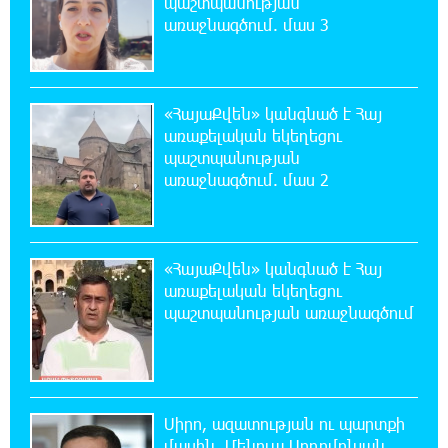
պաշտպանության
առաջնագծում. մաս 3
20:49:35 7-08-2026
Փրկարարները հայտանաբերել են մոլորված
զբոսաշրջիկներին
«ՀայաՔվեն» կանգնած է Հայ
առաքելական եկեղեցու
20:39:24 7-08-2026
պաշտպանության
ԼՀԿ-ն պահանջում է դադարեցնել Գարեգին
առաջնագծում. մաս 2
Բ-ի և եպիսկոպոսների դեմ քրեական
հետապնդումը
20:30:30 7-08-2026
«ՀայաՔվեն» կանգնած է Հայ
Սարյան փողոցի բնակարաններից մեկում
առաքելական եկեղեցու
պայթյունի հետևանքով 55-ամյա
պաշտպանության առաջնագծում
տղամարդը այրվածքներով տեղափոխվել է
«Այրվածքաբանության ազգային կենտրոն»
20:11:48 7-08-2026
Սլովակիայի արևելքում արտակարգ
Սիրո, ազատության ու պարտքի
դրություն է հայտարարվել շոգի ալիքների
մասին. Մենուա Սողոմոնյան