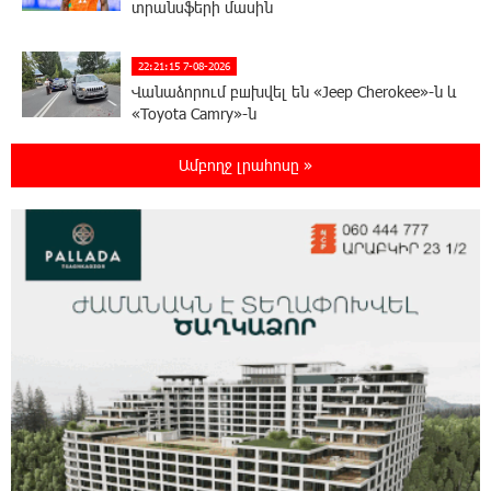
տրանսֆերի մասին
22:21:15 7-08-2026
Վանաձորում բшխվել են «Jeep Cherokee»-ն և
«Toyota Camry»-ն
Ամբողջ լրահոսը »
22:03:58 7-08-2026
Մասկը մերժել է Կիևի խնդրանքը՝
օգտագործել Starlink-ը Ռուսաստանի դեմ
հարվшծները կառավարելու համար
21:45:44 7-08-2026
Երևանում և մարզերում էլեկտրաէներգիայի
ընդհատումներ կլինեն
21:26:16 7-08-2026
Ստեփանավանում ռուս կին է փորձել
ինքնասպան լինել