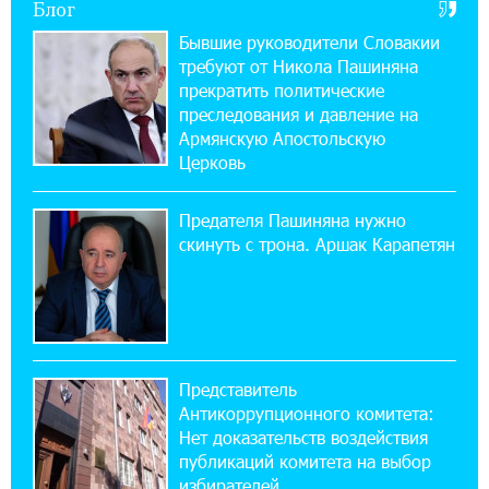
Блог
21:09:13 31-07-2026
«Бесплатные бонусы в играх»: IDBank
Бывшие руководители Словакии
предупреждает о кибератаках на школьников
требуют от Никола Пашиняна
прекратить политические
11:21:15 31-07-2026
преследования и давление на
ЕАЭС со временем будет расширяться. Когда-
Армянскую Апостольскую
нибудь это поймёт и рядовой армянин, но
Церковь
будет уже поздно
Предателя Пашиняна нужно
11:03:52 31-07-2026
скинуть с трона. Аршак Карапетян
Если Израиль использует тему Геноцида
армян против Эрдогана, то что для него
значит сам Геноцид?
17:16:14 30-07-2026
Представитель
ВТБ (Армения): вклад «Стабильный» — до
Антикоррупционного комитета:
10% годовых и оформление в мобильном
приложении
Нет доказательств воздействия
публикаций комитета на выбор
избирателей