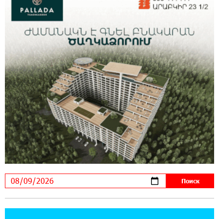
14:56:06 5-08-2026
Ucom и FPWC обеспечат круглосуточный
мониторинг дикой природы в Гнишике с
помощью солнечной энергии
14:56:01 5-08-2026
Ucom и FPWC обеспечат круглосуточный
мониторинг дикой природы в Гнишике с
помощью солнечной энергии
22:41:05 3-08-2026
Idram и IDBank - рядом со стартапами на
Seaside Startup Summit
10:12:55 3-08-2026
В мобильном приложении Юнибанка теперь
можно зарегистрироваться также с помощью
imID