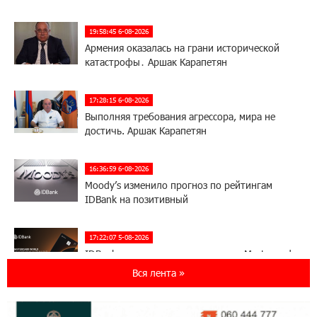
19:58:45 6-08-2026
Армения оказалась на грани исторической
катастрофы․ Аршак Карапетян
17:28:15 6-08-2026
Выполняя требования агрессора, мира не
достичь. Аршак Карапетян
16:36:59 6-08-2026
Moody’s изменило прогноз по рейтингам
IDBank на позитивный
17:22:07 5-08-2026
IDBank представляет новую карту Mastercard
World с преимуществами для путешествий и
Вся лента »
специальной акцией