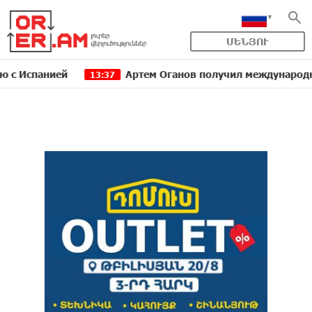
ՄԵՆՅՈՒ
анией
Артем Оганов получил международную госпр
13:37