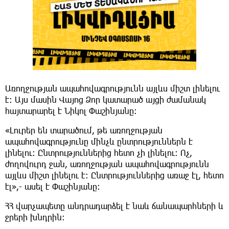
Առողջության ապահովագրությունն այլևս միշտ լինելու
է: Այս մասին Վայոց Ձոր կատարած այցի ժամանակ
հայտարարել է Նիկոլ Փաշինյանը։
«Լուրեր են տարածում, թե առողջության
ապահովագրությունը մինչև ընտրություններն է
լինելու։ Ընտրություններից հետո չի լինելու։ Ոչ,
ժողովուրդ ջան, առողջության ապահովագրությունն
այլևս միշտ լինելու է։ Ընտրություններից առաջ էլ, հետո
էլ»,- ասել է Փաշինյանը։
ՀՀ վարչապետը անդրադարձել է նաև ճանապարհների և
ջրերի խնդրին։