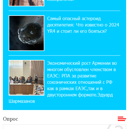
17:03:49 30-07-2026
Платформа Rate.Trading на Seaside Startup
Summit: IDBank представил инновационное
Самый опасный астероид
решение
десятилетия: Что известно о 2024
YR4 и стоит ли его бояться?
14:44:13 29-07-2026
Состоялось открытие Khachaturian Rooftop
при поддержке IDBank
Экономический рост Армении во
18:38:18 28-07-2026
многом обусловлен членством в
Пашинян ты упустил свой шанс уйти
спокойно. Аршак Карапетян
ЕАЭС: РПА за развитие
союзнических отношений с РФ
как в рамках ЕАЭС,так и в
12:04:53 28-07-2026
двустороннем формате.Эдуард
Обновленный Центр продаж и обслуживания
Шармазанов
Ucom открылся по адресу ул. Шаумяна, 24/2
в Арарате
Опрос
22:28:49 27-07-2026