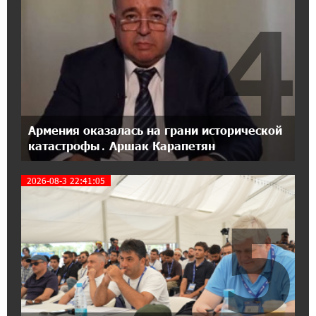
IDBank
4
17:07:36 11-07-2026
Пашинян замотивирован уничтожить
Армению․ Аршак Карапетян
14:27:40 11-07-2026
«Мой лес Армения» — бенефициар
Армения оказалась на грани исторической
инициативы «Сила одного драма» в июле
катастрофы․ Аршак Карапетян
2026-08-3 22:41:05
12:56:04 11-07-2026
Станьте акционером Юнибанка и
5
воспользуйтесь выгодным инвестиционным
предложением
21:45:09 9-07-2026
IDBank предупреждает о мошеннических
звонках от имени пенсионных фондов