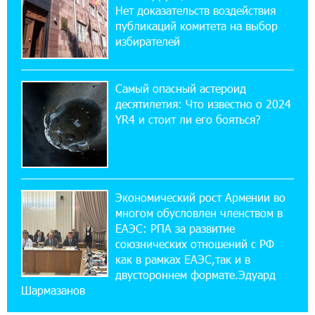
приложении
Нет доказательств воздействия
публикаций комитета на выбор
избирателей
17:03:49 30-07-2026
Платформа Rate.Trading на Seaside Startup
Summit: IDBank представил инновационное
Самый опасный астероид
решение
десятилетия: Что известно о 2024
YR4 и стоит ли его бояться?
14:44:13 29-07-2026
Состоялось открытие Khachaturian Rooftop
при поддержке IDBank
Экономический рост Армении во
18:38:18 28-07-2026
многом обусловлен членством в
Пашинян ты упустил свой шанс уйти
спокойно. Аршак Карапетян
ЕАЭС: РПА за развитие
союзнических отношений с РФ
как в рамках ЕАЭС,так и в
12:04:53 28-07-2026
двустороннем формате.Эдуард
Обновленный Центр продаж и обслуживания
Шармазанов
Ucom открылся по адресу ул. Шаумяна, 24/2
в Арарате