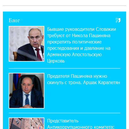
imID
Блог
21:09:13 31-07-2026
«Бесплатные бонусы в играх»: IDBank
Бывшие руководители Словакии
предупреждает о кибератаках на школьников
требуют от Никола Пашиняна
прекратить политические
11:21:15 31-07-2026
преследования и давление на
ЕАЭС со временем будет расширяться. Когда-
Армянскую Апостольскую
нибудь это поймёт и рядовой армянин, но
Церковь
будет уже поздно
Предателя Пашиняна нужно
11:03:52 31-07-2026
скинуть с трона. Аршак Карапетян
Если Израиль использует тему Геноцида
армян против Эрдогана, то что для него
значит сам Геноцид?
17:16:14 30-07-2026
Представитель
ВТБ (Армения): вклад «Стабильный» — до
Антикоррупционного комитета:
10% годовых и оформление в мобильном