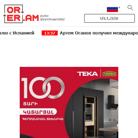
ՄԵՆՅՈՒ
панией
Артем Оганов получил международную госп
13:37