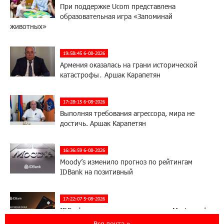
При поддержке Ucom представлена
образовательная игра «Запоминай
животных»
19:58:45 6-08-2026
Армения оказалась на грани исторической
катастрофы․ Аршак Карапетян
17:28:15 6-08-2026
Выполняя требования агрессора, мира не
достичь. Аршак Карапетян
16:36:59 6-08-2026
Moody’s изменило прогноз по рейтингам
IDBank на позитивный
17:22:07 5-08-2026
IDBank представляет новую карту Mastercard
World с преимуществами для путешествий и
Вся лента »