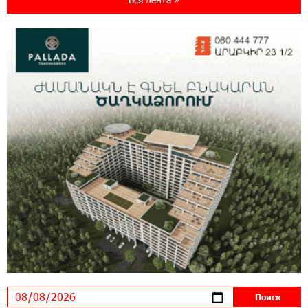
специальной акцией
14:56:06 5-08-2026
Ucom и FPWC обеспечат круглосуточный
мониторинг дикой природы в Гнишике с
помощью солнечной энергии
14:56:01 5-08-2026
Ucom и FPWC обеспечат круглосуточный
мониторинг дикой природы в Гнишике с
помощью солнечной энергии
22:41:05 3-08-2026
Idram и IDBank - рядом со стартапами на
Seaside Startup Summit
10:12:55 3-08-2026
В мобильном приложении Юнибанка теперь
можно зарегистрироваться также с помощью