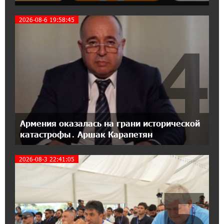
18:04:39 13-07-2026
2026-08-6 19:58:45
День благодарности клиентам в Ванадзоре:
IDBank
4
17:07:36 11-07-2026
Пашинян замотивирован уничтожить
Армению․ Аршак Карапетян
14:27:40 11-07-2026
«Мой лес Армения» — бенефициар
Армения оказалась на грани исторической
инициативы «Сила одного драма» в июле
катастрофы․ Аршак Карапетян
2026-08-3 22:41:05
12:56:04 11-07-2026
Станьте акционером Юнибанка и
5
воспользуйтесь выгодным инвестиционным
предложением
21:45:09 9-07-2026