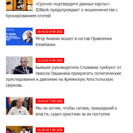
«Срочно подтвердите данные карты»:
IDBank предупреждает о мошенничестве с
бронированием отелей
16:41:02 8-08-2026
Мгер Ананян вошел в состав Правления
Юнибанка
12:12:41 8-08-2026
Бывшие руководители Словакии требуют от
Никола Пашиняна прекратить политические
преследования и давление на Армянскую Апостольскую
Церковь
15:41:07 7-08-2026
Мы не хотим, чтобы сатана, пришедший к
власти, судил христиан за их поступки
11:25:10 7-08-2026