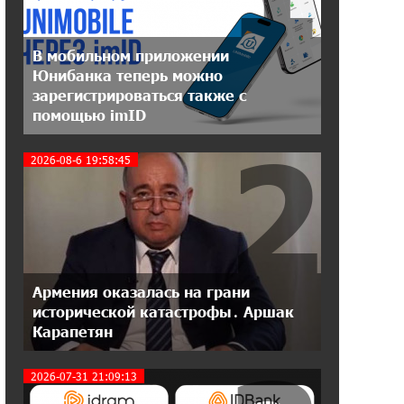
20:31:19 14-07-2026
В мобильном приложении
Юнибанк разыграет поездку в
Юнибанка теперь можно
Италию среди новых держателей
зарегистрироваться также с
карт Mastercard World «Travel»
помощью imID
2
16:43:19 14-07-2026
2026-08-6 19:58:45
Москва–Баку: есть разногласия, но
связи сохраняются. А мы что
делаем?
18:04:39 13-07-2026
День благодарности клиентам в
Ванадзоре: IDBank
Армения оказалась на грани
исторической катастрофы․ Аршак
Карапетян
17:07:36 11-07-2026
Пашинян замотивирован
уничтожить Армению․ Аршак
2026-07-31 21:09:13
Карапетян