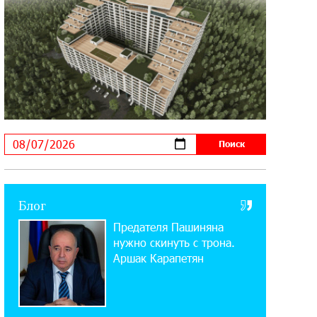
11:03:52 31-07-2026
Если Израиль использует тему
Геноцида армян против Эрдогана,
то что для него значит сам Геноцид?
17:16:14 30-07-2026
ВТБ (Армения): вклад «Стабильный»
— до 10% годовых и оформление в
мобильном приложении
17:03:49 30-07-2026
Блог
Платформа Rate.Trading на Seaside
Предателя Пашиняна
Startup Summit: IDBank представил
инновационное решение
нужно скинуть с трона.
Аршак Карапетян
14:44:13 29-07-2026
Состоялось открытие Khachaturian
Rooftop при поддержке IDBank