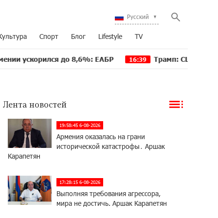
Русский
Культура
Спорт
Блог
Lifestyle
TV
ился до 8,6%: ЕАБР
Трамп: США больше не намере
16:39
Лента новостей
19:58:45 6-08-2026
Армения оказалась на грани
исторической катастрофы․ Аршак
Карапетян
17:28:15 6-08-2026
Выполняя требования агрессора,
мира не достичь. Аршак Карапетян