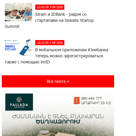
22:41:05 3-08-2026
Idram и IDBank - рядом со
стартапами на Seaside Startup
Summit
10:12:55 3-08-2026
В мобильном приложении Юнибанка
теперь можно зарегистрироваться
также с помощью imID
21:09:13 31-07-2026
Вся лента »
«Бесплатные бонусы в играх»:
IDBank предупреждает о
кибератаках на школьников
11:21:15 31-07-2026
ЕАЭС со временем будет
расширяться. Когда-нибудь это
поймёт и рядовой армянин, но будет уже поздно