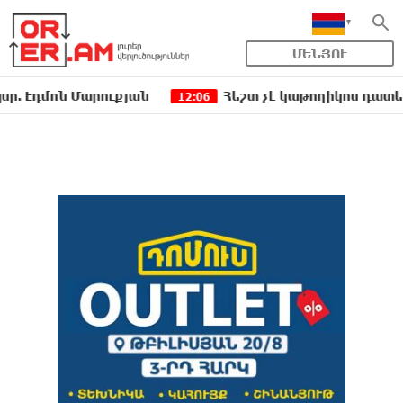
ՄԵՆՅՈՒ
ոն Մարուքյան
Հեշտ չէ կաթողիկոս դատելը, անգ
12:06