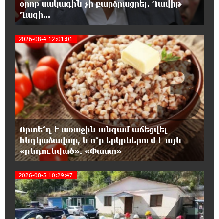
օրոք սակագին չի բարձրացրել. Դավիթ
Ղազի...
17:36:59 8-08-2026
Ադրբեջանցիների բնակեցումը
2026-08-4 12:01:01
Հայաստանում լուրջ վտանգներ է
3
պարունակում. Ավետիք Չալաբյան
17:28:45 8-08-2026
«Հայաքվե»-ի հայտարարությունից հետո
WCC-ն արձագանքել է Հայ Եկեղեցու շուրջ
ստեղծված իրավիճակին
Որտե՞ղ է առաջին անգամ աճեցվել
16:58:38 8-08-2026
հնդկաձավար, և ո՞ր երկրներում է այն
«Շտապ հաստատեք քարտի տվյալները»․
«ընդունված». «Փաստ»
IDBank-ը զգուշացնում է հյուրանոցների
ամրագրման հետ կապված զեղծարարությունների մասին
2026-08-5 10:29:47
16:29:54 8-08-2026
Մհեր Անանյանն ընդգրկվել է Յունիբանկի
Վարչության կազմում