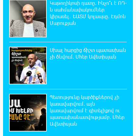
Կաթողիկոսի դատը. Ինչո՞ւ է ՌԴ-
ն սահմանափակումներ
22:07:09 8-08-2026
կիրառել․ ԵԱՏՄ կոլապսը. Էդմոն
Արտակարգ դեպք՝ Երևանում․ կոտրել են
Մարուքյան
«Հույս բոլոր մարդկանց» հիմնադրամի
շենքի պատուհաններն ու դռները
Սխալ հարցից ճիշտ պատասխան
21:48:41 8-08-2026
Ալիևն ու Թրամփը հեռախոսազրույց են
չի ծնվում. Մհեր Ավետիսյան
ունեցել
21:29:45 8-08-2026
«Ինտեր»-ը հաղթեց «Յուվենտուս»-ին
Պետությունը կարծիքներով չի
կառավարվում. այն
21:10:46 8-08-2026
կառավարվում է գիտելիքով ու
Քրեական վարույթի շրջանակում անձի
պատասխանատվությամբ. Մհեր
անձնական և ընտանեկան կյանքին առնչվող
Ավետիսյան
տվյալների անհարկի հրապարակումն անթույլատրելի է.
ՄԻՊ