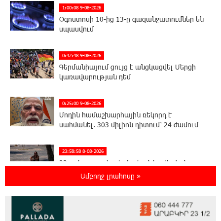
1:00:08 9-08-2026
Օգոստոսի 10-ից 13-ը գազանջատումներ են
սպասվում
0:42:48 9-08-2026
Գերմանիայում ցույց է անցկացվել Մերցի
կառավարության դեմ
0:25:00 9-08-2026
Մոդին համաշխարհային ռեկորդ է
սահմանել. 303 միլիոն դիտում՝ 24 ժամում
23:58:58 8-08-2026
23-ամյա ուսանողի մշակած հավելվածը
հարավկորեական App Store-ում շրջանցել է
Ամբողջ լրահոսը »
նույնիսկ Google Maps-ը
23:39:22 8-08-2026
Ռուսաստանի տարածքում ոչնչացվել է