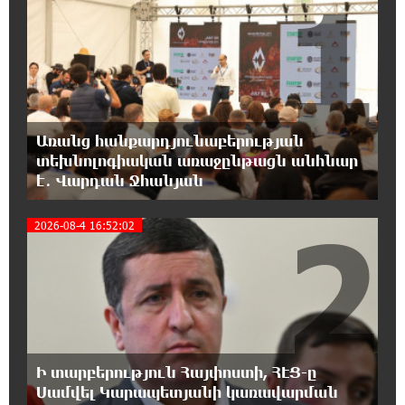
1
18:59:05 8-08-2026
Երևանի Կենտրոնում փոշու
պարունակությունը գրեթե ամբողջ շաբաթ
գերազանցել է թույլատրելի սահմանը
18:40:08 8-08-2026
Առանց հանքարդյունաբերության
Իրանը պատրաստ է բացել Հորմուզի
տեխնոլոգիական առաջընթացն անհնար
նեղուցը, եթե ԱՄՆ-ն ընդունի
է․ Վարդան Ջհանյան
հանրապետության պայմանները
2
2026-08-4 16:52:02
18:21:30 8-08-2026
Երևանում անցկացվել է հաշմանդամություն
ունեցող անձանց միջազգային մարզական
փառատոն
18:02:58 8-08-2026
Դմիտրի Մեդվեդև. Արևմուտքի
Ի տարբերություն Հայփոստի, ՀԷՑ-ը
քաղաքականությունը Հայաստանի
նկատմամբ կրկնում է վրացական սցենարը
Սամվել Կարապետյանի կառավարման