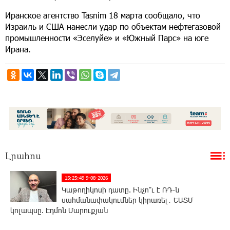
Иранское агентство Tasnim 18 марта сообщало, что
Израиль и США нанесли удар по объектам нефтегазовой
промышленности «Эселуйе» и «Южный Парс» на юге
Ирана.
Լրահոս
15:25:49 9-08-2026
Կաթողիկոսի դատը. Ինչո՞ւ է ՌԴ-ն
սահմանափակումներ կիրառել․ ԵԱՏՄ
կոլապսը. Էդմոն Մարուքյան