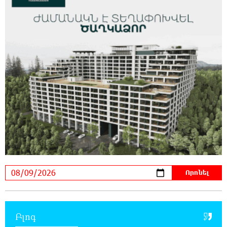
ուկրաինական 360 անօդաչու թռչող սարք
23:20:45 8-08-2026
Օգոստոսի 10-ին, 11-ին, 12-ին, 13-ին, 14-ին,
17-ին, 18-ին և 20-ին հարյուրավոր
հասցեներում լույս չի լինելու
23:01:57 8-08-2026
Ողբերգական դեպք՝ Երևանում․ Կիևյան
կամրջի տակ հայտնաբերվել է տղամարդու
մարմին
22:43:21 8-08-2026
Ադրբեջանի Սարով գյուղում տանը 18-ամյա
աղջկա դի է հայտնաբերվել
22:25:11 8-08-2026
Բլոգ
Հայհիդրոմետի տնօրենը գրել է