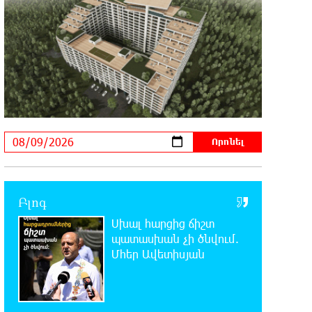
հարյուրավոր հասցեներում լույս չի լինելու
23:01:57 8-08-2026
Ողբերգական դեպք՝ Երևանում․
Կիևյան կամրջի տակ
հայտնաբերվել է տղամարդու մարմին
22:43:21 8-08-2026
Ադրբեջանի Սարով գյուղում տանը
18-ամյա աղջկա դի է
հայտնաբերվել
Բլոգ
22:25:11 8-08-2026
Սխալ հարցից ճիշտ
Հայհիդրոմետի տնօրենը գրել է
պատասխան չի ծնվում.
Մհեր Ավետիսյան
22:07:09 8-08-2026
Արտակարգ դեպք՝ Երևանում․
կոտրել են «Հույս բոլոր մարդկանց»