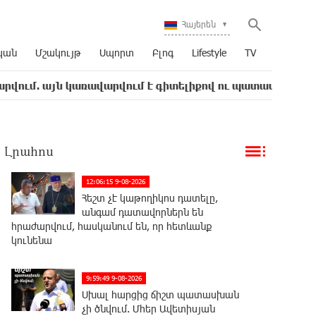
Հայերեն
կան
Մշակույթ
Սպորտ
Բլոգ
Lifestyle
TV
ն կառավարվում է գիտելիքով ու պատասխանատվությամբ. 
Լրահոս
12:06:15 9-08-2026
Հեշտ չէ կաթողիկոս դատելը,
անգամ դատավորներն են
հրաժարվում, հասկանում են, որ հետևանք
կունենա
9:59:49 9-08-2026
Սխալ հարցից ճիշտ պատասխան
չի ծնվում. Մհեր Ավետիսյան