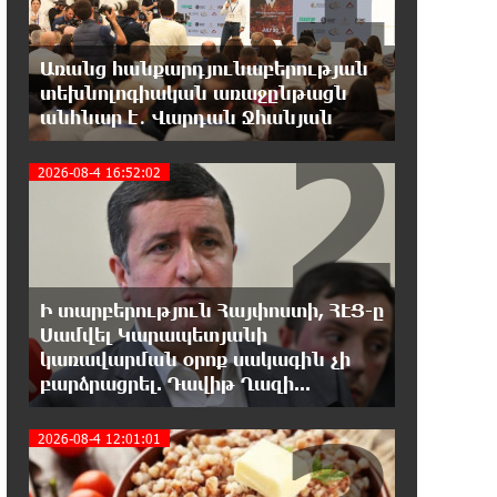
Երևանի Կենտրոնում փոշու
պարունակությունը գրեթե ամբողջ
շաբաթ գերազանցել է թույլատրելի սահմանը
Առանց հանքարդյունաբերության
տեխնոլոգիական առաջընթացն
18:40:08 8-08-2026
2
անհնար է․ Վարդան Ջհանյան
Իրանը պատրաստ է բացել
Հորմուզի նեղուցը, եթե ԱՄՆ-ն
2026-08-4 16:52:02
ընդունի հանրապետության պայմանները
18:21:30 8-08-2026
Երևանում անցկացվել է
հաշմանդամություն ունեցող
անձանց միջազգային մարզական փառատոն
Ի տարբերություն Հայփոստի, ՀԷՑ-ը
Սամվել Կարապետյանի
կառավարման օրոք սակագին չի
18:02:58 8-08-2026
բարձրացրել. Դավիթ Ղազի...
Դմիտրի Մեդվեդև. Արևմուտքի
քաղաքականությունը Հայաստանի
նկատմամբ կրկնում է վրացական սցենարը
2026-08-4 12:01:01
17:36:59 8-08-2026