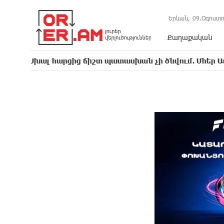
Երևան,
09.Օգոստո
Քաղաքական
 հարցից ճիշտ պատասխան չի ծնվում. Մհեր Ավետիսյան