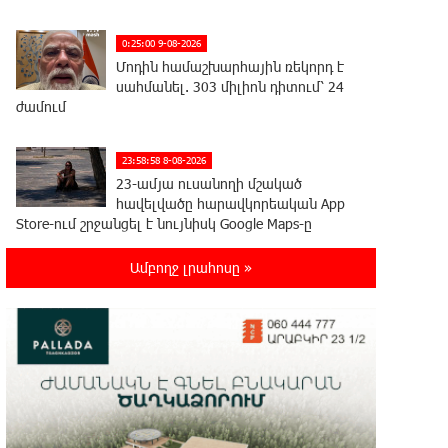
0:25:00 9-08-2026
Մոդին համաշխարհային ռեկորդ է
սահմանել. 303 միլիոն դիտում՝ 24
ժամում
23:58:58 8-08-2026
23-ամյա ուսանողի մշակած
հավելվածը հարավկորեական App
Store-ում շրջանցել է նույնիսկ Google Maps-ը
Ամբողջ լրահոսը »
23:39:22 8-08-2026
Ռուսաստանի տարածքում
ոչնչացվել է ուկրաինական 360
անօդաչու թռչող սարք
23:20:45 8-08-2026
Օգոստոսի 10-ին, 11-ին, 12-ին, 13-
ին, 14-ին, 17-ին, 18-ին և 20-ին