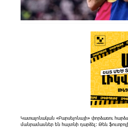
Կատալոնական «Բարսելոնայի» փորձառու հարձա
մանրամասներ են հայտնի դարձել։ Թեև ֆուտբո