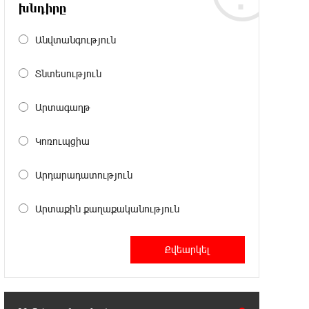
Այսօրվա կառավարությունը
խնդիրը
ուսանողներին առաջարկում է
պահանջարկ չունեցող մասնագիտություններ.
Անվտանգություն
Ատոմ Մխիթարյան
Տնտեսություն
18:03:08 6-08-2026
Հայրենիքը փոքրանում է մեր
Արտագաղթ
աչքերի առաջ․ ազգային
ողբերգություն է․ Ավետիք Չալաբյան
Կոռուպցիա
17:35:34 6-08-2026
Արդարադատություն
Չպետք է լռել, պետք է խոսել
Բաքվի ռեժիմի ապօրինի
Արտաքին քաղաքականություն
«դատավճիռներից». Էդուարդ Շարմազանով
17:06:15 6-08-2026
Սամվել Կարապետյանը «ամբողջ
հայության խայտառակություն» է
անվանել Ամենայն Հայոց Կաթողիկոսի նկատմամբ
դատավարությունը