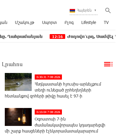
Հայերեն
կան
Մշակույթ
Սպորտ
Բլոգ
Lifestyle
TV
մանյան
Ժողովո՛ւրդ, Սամվել Կարապետյանի, սր
12:16
Լրահոս
0:30:31 7-08-2026
Հնդկաստանի հյուսիս-արևելքում
տեղի ունեցած ջրհեղեղների
հետևանքով զոհերի թիվը հասել է 97-ի
0:10:04 7-08-2026
Օգոստոսի 7-ին
ժամանակավորապես կդադարեցվի
մի շարք հասցեների էլեկտրամատակարարում