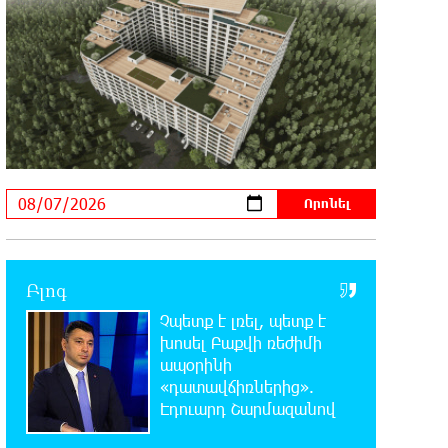
Վթար Լոռու մարզում․
փրկարարները վարորդին դուրս են
բերել արգելափակումից
21:23:57 6-08-2026
Երևանում երթուղիների
փոփոխություն կլինի
21:10:46 6-08-2026
Օգոստոսի 7-ին՝ Գարեգին Բ
Ամենայն Հայոց Կաթողիկոսի
դատական նիստը
Բլոգ
Չպետք է լռել, պետք է
20:44:49 6-08-2026
ՆԳՆ-ն՝ աղբակույտի տակ մնացած
խոսել Բաքվի ռեժիմի
քաղաքացու մահվան մասին
ապօրինի
«դատավճիռներից».
Էդուարդ Շարմազանով
20:42:28 6-08-2026
«Համահայկական ճակատ»